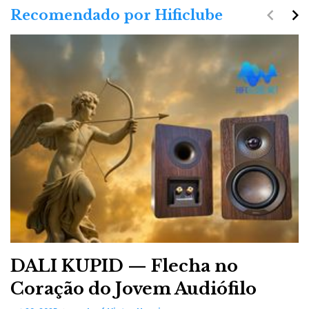
navigate_before
navigate_next
Recomendado por Hificlube
DALI KUPID — Flecha no
Coração do Jovem Audiófilo