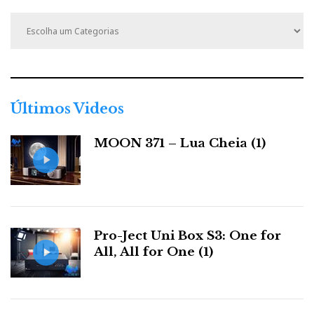
C
a
t
e
g
o
r
Últimos Videos
i
a
MOON 371 – Lua Cheia (1)
s
Pro-Ject Uni Box S3: One for
All, All for One (1)