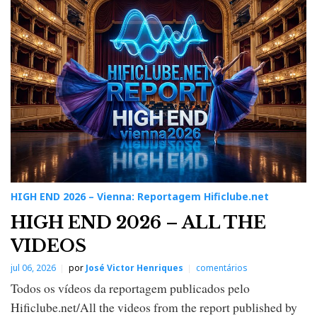
H
E
N
D
2
0
2
6
–
V
i
e
n
n
a
:
R
e
p
HIGH END 2026 – Vienna: Reportagem Hificlube.net
o
r
HIGH END 2026 – ALL THE
t
a
VIDEOS
g
e
jul 06, 2026
por
José Victor Henriques
comentários
m
H
Todos os vídeos da reportagem publicados pelo
i
f
Hificlube.net/All the videos from the report published by
i