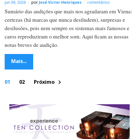
jun 09, 2026
por
José Victor Henriques
comentários
Sumário das audições que mais nos agradaram em Viena:
certezas (há marcas que nunca desiludem), surpresas e
desilusões, pois nem sempre os sistemas mais famosos e
caros reproduziram o melhor som. Aqui ficam as nossas
notas breves de audição.
Mais...
P
01
02
Próximo
chevron_right
o
s
t
s
n
a
v
i
g
a
t
i
o
n