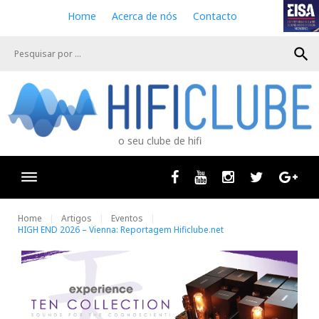
S
Home
Acerca de nós
Contacto
k
i
search
p
t
o
c
o
n
o seu clube de hifi
t
e
n
Facebook
Youtube
Instagram
Twitter
Goog
t
Home
Artigos
Eventos
HIGH END 2026 – Vienna: Reportagem Hificlube.net