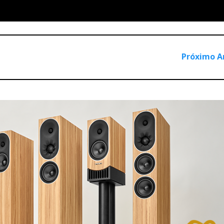
RIAA
ualização
pouco rigorosa.
gico pelo ponto mais delicado da cadeia: não com a força bruta
sopro elétrico nascido na espira. E, nesse primeiro sopro, ou 
Próximo A