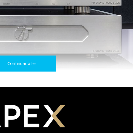
Continuar a ler
várias novidades, sendo uma delas particularmente interessan
e Phono Stage
.
 vagido que sai da célula antes de se transformar em música au
grado: frágil, vulnerável, carregado de informação e facilmente