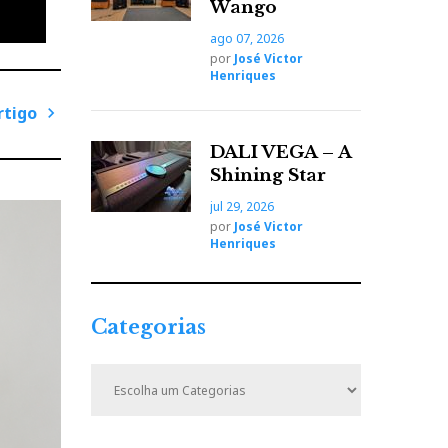
Wango
ago 07, 2026
 da
por
José Victor
Henriques
se
rtigo
P
DALI VEGA – A
r
Shining Star
ó
jul 29, 2026
x
por
José Victor
i
Henriques
m
o
A
Categorias
r
t
C
i
a
t
g
e
o