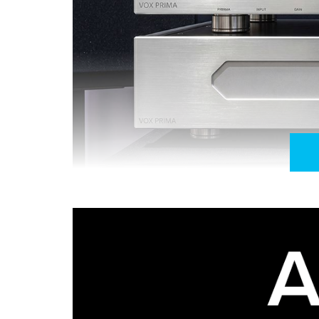
Audio Analogue Vox Prima - Prévio de Phono
Audio Analogue
A
apresentou-se em Viena com 
Vox Prima Referenc
para os amantes do vinil: o
O nome diz quase tudo. ‘Vox Prima’ é o primeiro
Num andar de
phono
, esse primeiro
milivolt
é sa