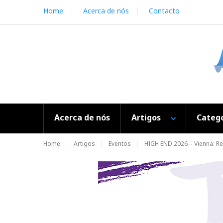
S
Home
Acerca de nós
Contacto
k
i
p
t
o
c
o
n
t
e
Acerca de nós
Artigos
Catego
n
t
Home
Artigos
Eventos
HIGH END 2026 – Vienna: Re