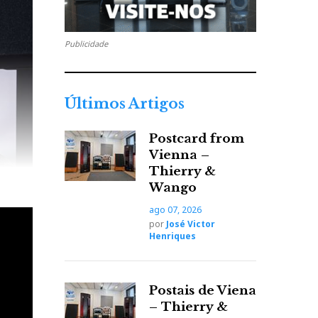
Publicidade
Últimos Artigos
Postcard from
Vienna –
Thierry &
Wango
ago 07, 2026
te
por
José Victor
Henriques
dível.
Postais de Viena
– Thierry &