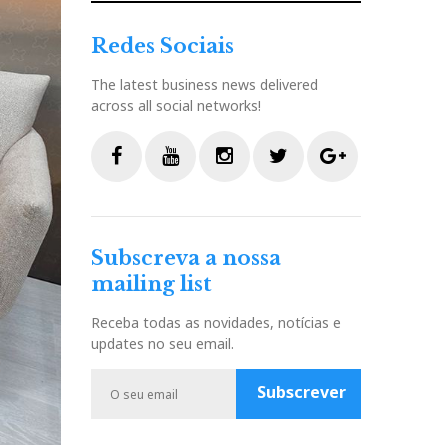
Redes Sociais
The latest business news delivered
across all social networks!
F
Y
I
T
G
a
o
n
w
o
c
u
s
i
o
Subscreva a nossa
e
t
t
t
g
mailing list
b
u
a
t
l
o
b
g
e
e
Receba todas as novidades, notícias e
o
e
r
r
P
updates no seu email.
k
a
l
m
u
Subscrever
s