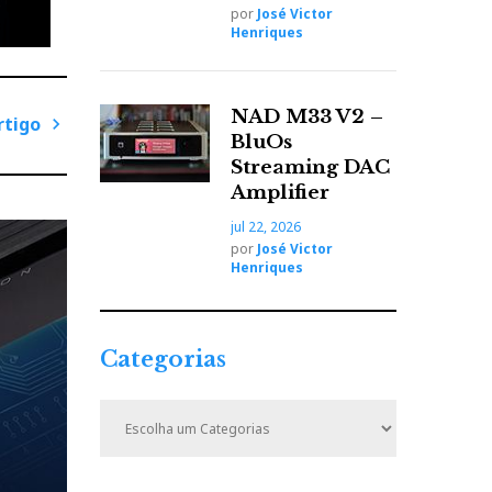
por
José Victor
Henriques
NAD M33 V2 –
rtigo
BluOs
P
Streaming DAC
r
Amplifier
ó
jul 22, 2026
x
por
José Victor
i
Henriques
m
o
A
Categorias
r
t
C
i
a
t
g
e
o