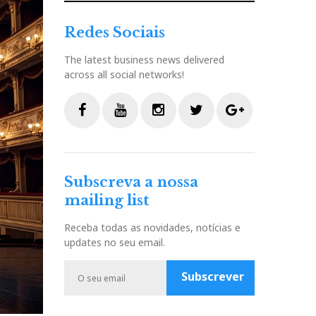
Redes Sociais
The latest business news delivered
across all social networks!
F
Y
I
T
G
a
o
n
w
o
c
u
s
i
o
Subscreva a nossa
e
t
t
t
g
mailing list
b
u
a
t
l
o
b
g
e
e
Receba todas as novidades, notícias e
o
e
r
r
P
updates no seu email.
k
a
l
m
u
Subscrever
s