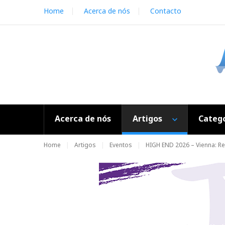
S
Home
Acerca de nós
Contacto
k
i
p
t
o
c
o
n
t
e
Acerca de nós
Artigos
Catego
n
t
Home
Artigos
Eventos
HIGH END 2026 – Vienna: Re