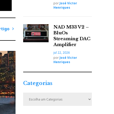
por
José Victor
não
Henriques
NAD M33 V2 –
rtigo
BluOs
P
Streaming DAC
r
Amplifier
ó
jul 22, 2026
x
por
José Victor
i
Henriques
m
o
A
Categorias
r
t
C
i
a
t
g
e
o