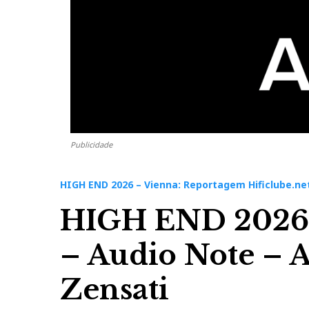
Publicidade
HIGH END 2026 – Vienna: Reportagem Hificlube.ne
HIGH END 2026 
– Audio Note – 
Zensati