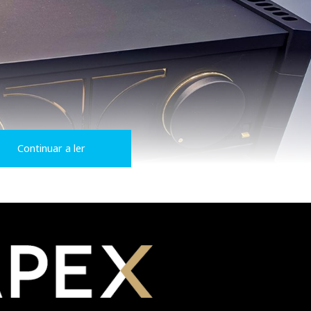
Continuar a ler
ue o rodeava. Tal como a Audio Note e a TAD, a Acapella é 