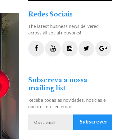
Redes Sociais
The latest business news delivered
across all social networks!
F
Y
I
T
G
a
o
n
w
o
c
u
s
i
o
Subscreva a nossa
e
t
t
t
g
mailing list
b
u
a
t
l
o
b
g
e
e
Receba todas as novidades, notícias e
o
e
r
r
P
updates no seu email.
k
a
l
m
u
Subscrever
s