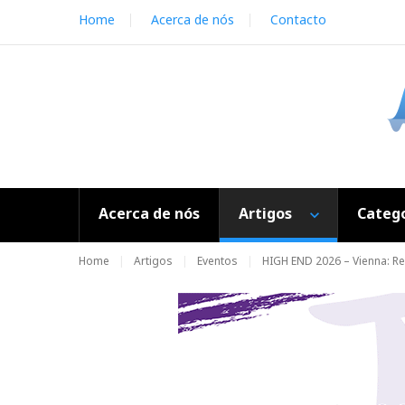
S
Home
Acerca de nós
Contacto
k
i
p
t
o
c
o
n
t
e
Acerca de nós
Artigos
Catego
n
t
Home
Artigos
Eventos
HIGH END 2026 – Vienna: Re