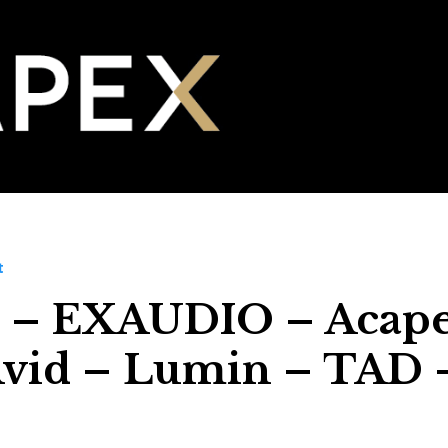
t
– EXAUDIO – Acape
Avid – Lumin – TAD 