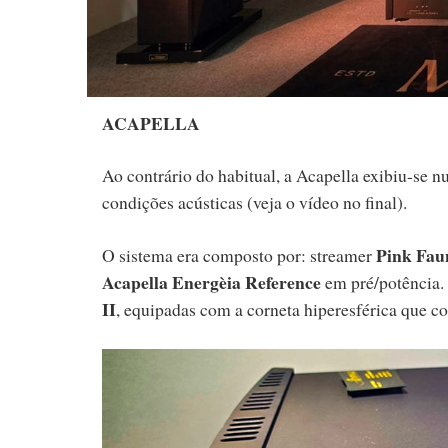
ACAPELLA
Ao contrário do habitual, a Acapella exibiu-se n
condições acústicas (veja o vídeo no final).
Pink Fau
O sistema era composto por: streamer
Acapella Energèia Reference
em pré/potência.
II
, equipadas com a corneta hiperesférica que c