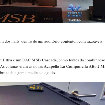
um dos halls, dentro de um auditório-contentor, com razoáveis
n Ultra
MSB Cascade
e um DAC
, como fontes da combinaçã
Acapella La Campanella Alto 2 M
 As colunas eram as novas
obre toda a gama média e o agudo..