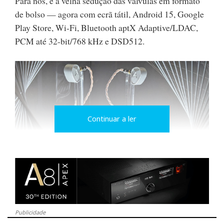
Para nós, é a velha sedução das válvulas em formato
de bolso — agora com ecrã tátil, Android 15, Google
Play Store, Wi-Fi, Bluetooth aptX Adaptive/LDAC,
PCM até 32-bit/768 kHz e DSD512.
Continuar a ler
Astell&Kern Clarus
Clarus
O
é o quarto modelo IEM da Astell&Kern.
Publicidade
Tem corpo em alumínio 6061-T6 e arquitetura