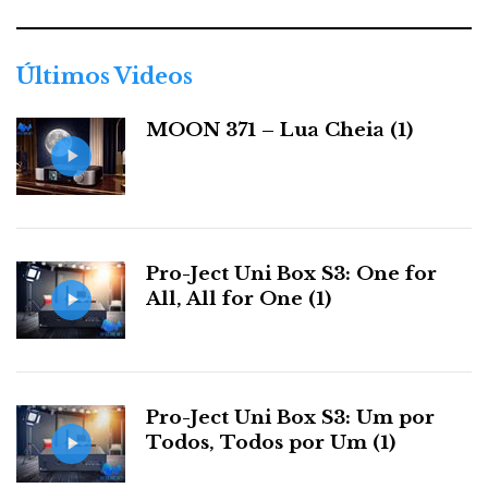
g
80.º aniversário
A JBL celebrou em Viena o seu
com
o
r
uma presença monumental — e trouxe a mobília da
Últimos Videos
i
família: grandes colunas de corneta, músculo
a
JBL
MOON 371 – Lua Cheia (1)
americano e escala de sala de cinema, como as
s
DD 44000 Paragon
de 1957.
Pro-Ject Uni Box S3: One for
All, All for One (1)
Pro-Ject Uni Box S3: Um por
Todos, Todos por Um (1)
JBL DD 44000 Paragon (1957).