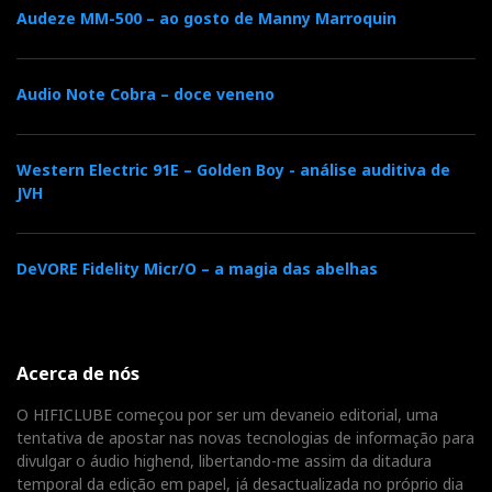
Magnepan MG 20.7, alimentadas por eletrónica Musical
Audeze MM-500 – ao gosto de Manny Marroquin
Fidelity Nu-Vista
Audio Note Cobra – doce veneno
Western Electric 91E – Golden Boy - análise auditiva de
JVH
DeVORE Fidelity Micr/O – a magia das abelhas
A Musical Fidelity também tinha uma sala de
Magnepan MG 20.7
demonstração com colunas
,
Musical Fidelity Nu-
alimentadas por eletrónica
Acerca de nós
Vista
La Platine
. A fonte analógica era a famosa
O HIFICLUBE começou por ser um devaneio editorial, uma
Verdier
, de suspensão pneumática, que Heinz
tentativa de apostar nas novas tecnologias de informação para
Lichtnegger, da Pro-Ject, adotou, equipada com braço
divulgar o áudio highend, libertando-me assim da ditadura
temporal da edição em papel, já desactualizada no próprio dia
Graham E-Phantom
de 12 polegadas.