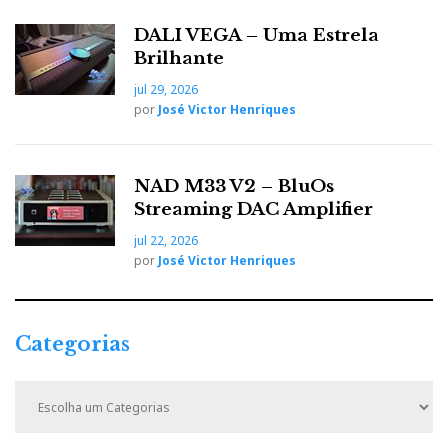
DALI VEGA – Uma Estrela
Brilhante
jul 29, 2026
por
José Victor Henriques
NAD M33 V2 – BluOs
Streaming DAC Amplifier
Final DX10000 CL Collector’s Edition
jul 22, 2026
c/amplificação/conversão Gold Note e MSB
por
José Victor Henriques
Num certame cheio de planares e híbridos abertos,
Final
Bluetooth e ANC, a
oferece uma proposta
Categorias
purista com diafragma raro de diamante e cápsulas
fechadas, mas abrindo a porta ao silêncio.
C
a
t
JBL
e