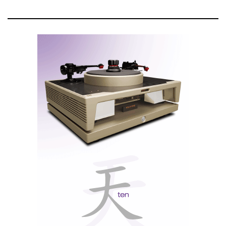
Audeze Maxwell 2
Maxwell
Mas o produto mais estratégico talvez seja o
2
. Não por ser
high-end
no sentido clássico, mas
porque mostra a ambição da Audeze de levar a sua
tecnologia planar muito além do círculo audiófilo:
gaming
, comunicação,
streaming
, mobilidade e
música.
Audeze Maxwell 2
O
utiliza transdutores planar-
90 mm
magnéticos de
com estrutura magnética
Fluxor
Fazor
Ultra-Thin
, tecnologia
e diafragma
Uniforce
SLAM
. A gestão acústica
reforça a
sensação espacial e o impacto nos graves. A resposta
10 Hz aos 50 kHz
anunciada vai dos
.
Bluetooth 5.3
Suporta
, incluindo LDAC,