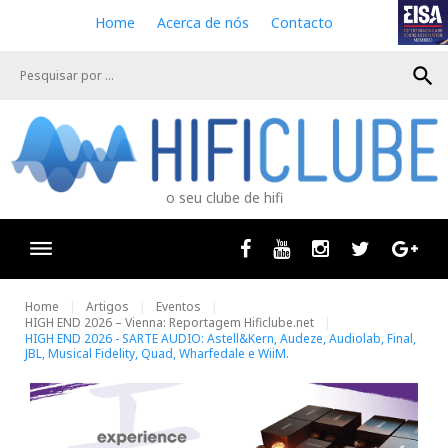
S
Home
Acerca de nós
Contacto
k
i
search
p
t
o
c
o
n
o seu clube de hifi
t
e
n
Facebook
Youtube
Instagram
Twitter
Goog
t
Home
Artigos
Eventos
HIGH END 2026 – Vienna: Reportagem Hificlube.net
HIGH END 2026 - SARTE AUDIO: Astell&Kern, Audeze, Audiolab, Final,
JBL, Musical Fidelity, Quad, Wharfedale e WiiM.