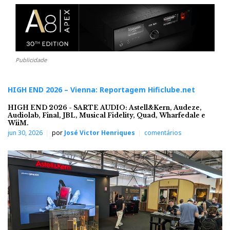
Publicidade
HIGH END 2026 – Vienna: Reportagem Hificlube.net
HIGH END 2026 - SARTE AUDIO: Astell&Kern, Audeze,
Audiolab, Final, JBL, Musical Fidelity, Quad, Wharfedale e
WiiM.
jun 30, 2026
por
José Victor Henriques
comentários