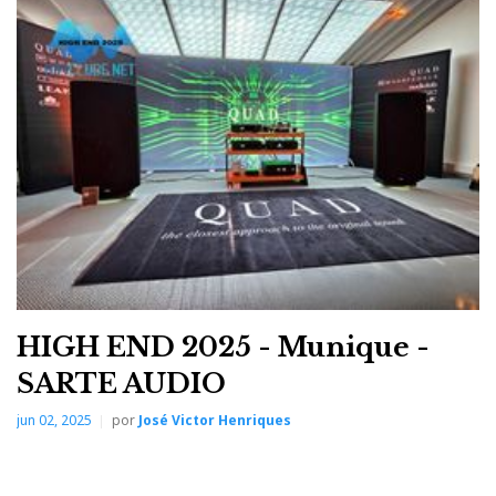
para mistura e masterização. É a evolução natural do
MM-500
(leia o teste aqui)
,
agora com tecnologia
SLAM – Symmetric Linear Acoustic Modulator
,
transdutores magnéticos planares de 90 mm,
diafragmas Ultra-Thin Uniforce, sistema Fazor e
almofadas magnéticas de espuma com memória. Tudo
a pensar em longas sessões de trabalho.
HIGH END 2025 - Munique -
SARTE AUDIO
jun 02, 2025
por
José Victor Henriques