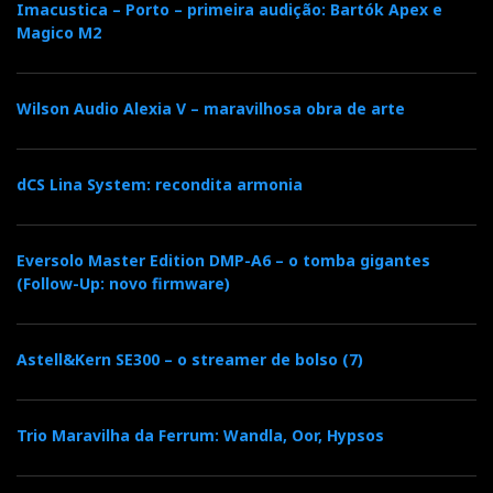
ECC88
estágio de saída a válvulas
com buffer
Imacustica – Porto – primeira audição: Bartók Apex e
Magico M2
adicional.
Lá porque resolveu acender velas (válvulas), não quer
Wilson Audio Alexia V – maravilhosa obra de arte
dizer que a Musical Fidelity ache que o CD morreu.
A1 CD
Pelo contrário. Mas há quem diga que o
era
apenas um
mock-up
para exibição…
dCS Lina System: recondita armonia
Eversolo Master Edition DMP-A6 – o tomba gigantes
(Follow-Up: novo firmware)
Astell&Kern SE300 – o streamer de bolso (7)
Trio Maravilha da Ferrum: Wandla, Oor, Hypsos