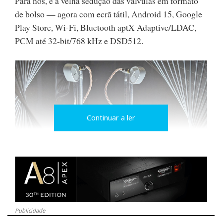
Para nós, é a velha sedução das válvulas em formato
de bolso — agora com ecrã tátil, Android 15, Google
Play Store, Wi-Fi, Bluetooth aptX Adaptive/LDAC,
PCM até 32-bit/768 kHz e DSD512.
Continuar a ler
Astell&Kern Clarus
Clarus
O
é o quarto modelo IEM da Astell&Kern.
Publicidade
Tem corpo em alumínio 6061-T6 e arquitetura