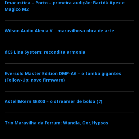
ECC88
estágio de saída a válvulas
com buffer
Imacustica – Porto – primeira audição: Bartók Apex e
Magico M2
adicional.
Lá porque resolveu acender velas (válvulas), não quer
Wilson Audio Alexia V – maravilhosa obra de arte
dizer que a Musical Fidelity ache que o CD morreu.
A1 CD
Pelo contrário. Mas há quem diga que o
era
apenas um
mock-up
para exibição…
dCS Lina System: recondita armonia
Eversolo Master Edition DMP-A6 – o tomba gigantes
(Follow-Up: novo firmware)
Astell&Kern SE300 – o streamer de bolso (7)
Trio Maravilha da Ferrum: Wandla, Oor, Hypsos