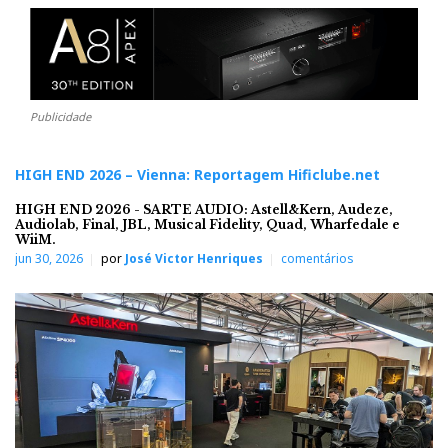
Publicidade
HIGH END 2026 – Vienna: Reportagem Hificlube.net
HIGH END 2026 - SARTE AUDIO: Astell&Kern, Audeze,
Audiolab, Final, JBL, Musical Fidelity, Quad, Wharfedale e
WiiM.
jun 30, 2026
por
José Victor Henriques
comentários