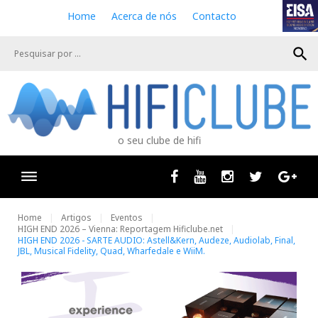
S
Home
Acerca de nós
Contacto
k
i
search
p
t
o
c
o
n
o seu clube de hifi
t
e
n
Facebook
Youtube
Instagram
Twitter
Goog
t
Home
Artigos
Eventos
HIGH END 2026 – Vienna: Reportagem Hificlube.net
HIGH END 2026 - SARTE AUDIO: Astell&Kern, Audeze, Audiolab, Final,
JBL, Musical Fidelity, Quad, Wharfedale e WiiM.