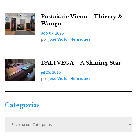
Postais de Viena – Thierry &
Wango
ago 07, 2026
por
José Victor Henriques
DALI VEGA – A Shining Star
Final DX10000 CL Collector’s Edition
jul 29, 2026
c/amplificação/conversão Gold Note e MSB
por
José Victor Henriques
Num certame cheio de planares e híbridos abertos,
Final
Bluetooth e ANC, a
oferece uma proposta
Categorias
purista com diafragma raro de diamante e cápsulas
fechadas, mas abrindo a porta ao silêncio.
C
a
t
JBL
e