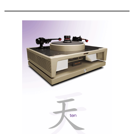
Audeze Maxwell 2
Maxwell
Mas o produto mais estratégico talvez seja o
2
. Não por ser
high-end
no sentido clássico, mas
porque mostra a ambição da Audeze de levar a sua
tecnologia planar muito além do círculo audiófilo:
gaming
, comunicação,
streaming
, mobilidade e
música.
Audeze Maxwell 2
O
utiliza transdutores planar-
90 mm
magnéticos de
com estrutura magnética
Fluxor
Fazor
Ultra-Thin
, tecnologia
e diafragma
Uniforce
SLAM
. A gestão acústica
reforça a
sensação espacial e o impacto nos graves. A resposta
10 Hz aos 50 kHz
anunciada vai dos
.
Bluetooth 5.3
Suporta
, incluindo LDAC,