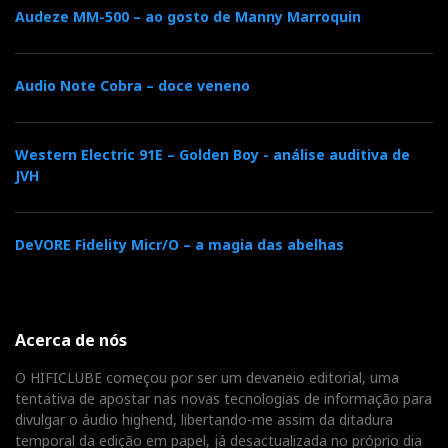
Magnepan MG 20.7, alimentadas por eletrónica Musical
Audeze MM-500 – ao gosto de Manny Marroquin
Fidelity Nu-Vista
Audio Note Cobra – doce veneno
Western Electric 91E – Golden Boy - análise auditiva de
JVH
DeVORE Fidelity Micr/O – a magia das abelhas
A Musical Fidelity também tinha uma sala de
Magnepan MG 20.7
demonstração com colunas
,
Musical Fidelity Nu-
alimentadas por eletrónica
Acerca de nós
Vista
La Platine
. A fonte analógica era a famosa
O HIFICLUBE começou por ser um devaneio editorial, uma
Verdier
, de suspensão pneumática, que Heinz
tentativa de apostar nas novas tecnologias de informação para
Lichtnegger, da Pro-Ject, adotou, equipada com braço
divulgar o áudio highend, libertando-me assim da ditadura
temporal da edição em papel, já desactualizada no próprio dia
Graham E-Phantom
de 12 polegadas.