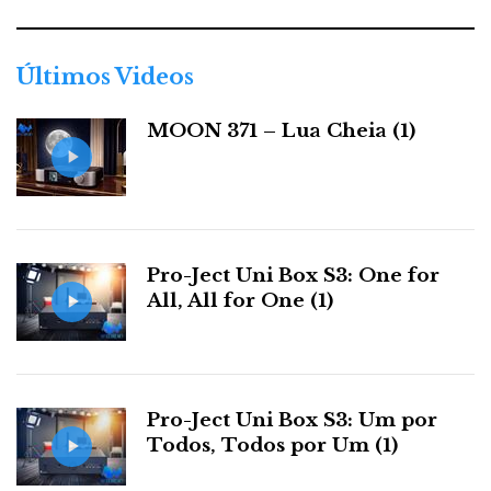
g
80.º aniversário
A JBL celebrou em Viena o seu
com
o
r
uma presença monumental — e trouxe a mobília da
Últimos Videos
i
família: grandes colunas de corneta, músculo
a
JBL
MOON 371 – Lua Cheia (1)
americano e escala de sala de cinema, como as
s
DD 44000 Paragon
de 1957.
Pro-Ject Uni Box S3: One for
All, All for One (1)
Pro-Ject Uni Box S3: Um por
Todos, Todos por Um (1)
JBL DD 44000 Paragon (1957).