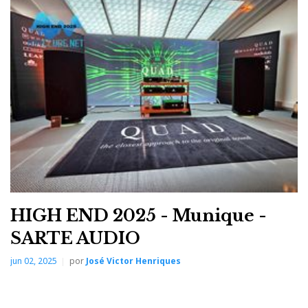
para mistura e masterização. É a evolução natural do
MM-500
(leia o teste aqui)
,
agora com tecnologia
SLAM – Symmetric Linear Acoustic Modulator
,
transdutores magnéticos planares de 90 mm,
diafragmas Ultra-Thin Uniforce, sistema Fazor e
almofadas magnéticas de espuma com memória. Tudo
a pensar em longas sessões de trabalho.
HIGH END 2025 - Munique -
SARTE AUDIO
jun 02, 2025
por
José Victor Henriques