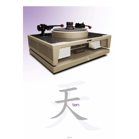
Chord: Showroom estático e dinâmico
Quartet Upscaler
A grande novidade digital foi o
,
novo processador/upscaler de referência desenvolvido
por Rob Watts. A ideia é reconstruir o sinal com total
obsessão pela precisão temporal, levando o
processamento digital a um patamar quase
laboratorial. Pela primeira vez neste contexto, o
Quartet
integra também conversão analógico/digital,
permitindo que fontes analógicas, incluindo gira-
discos, sejam convertidas para o domínio digital antes
de beneficiarem do processamento interno.