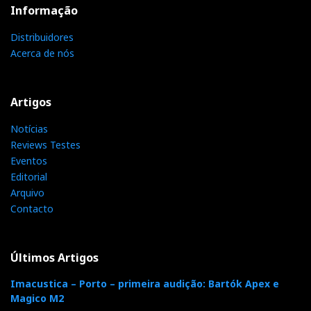
Informação
Distribuidores
Acerca de nós
Artigos
Elac - Auditório com as Concentro L 809
Notícias
Reviews Testes
Eventos
FiiO
Editorial
Arquivo
A primeira grande novidade da FiiO em Viena foi o
Contacto
Level 1
, um amplificador compacto de secretária, com
2 x 300 W
potência anunciada de até
, entradas RCA,
USB, coaxial e Bluetooth com LDAC, saída para
Últimos Artigos
subwoofer/pré-out e controlos de graves e agudos.
Imacustica – Porto – primeira audição: Bartók Apex e
Magico M2