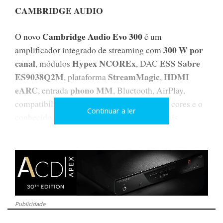
CAMBRIDGE AUDIO
Cambridge Audio Evo 300
O novo
é um
300 W por
amplificador integrado de streaming com
canal
Hypex NCOREx
ESS Sabre
, módulos
, DAC
ES9038Q2M
StreamMagic
HDMI
, plataforma
,
eARC
phono MM
, entrada
, Bluetooth, AirPlay,
compatibilidade Roon Ready, ecrã grande a cores e o
Continuar a ler
conhecido desenho EVO, com painéis laterais
substituíveis.
Publicidade