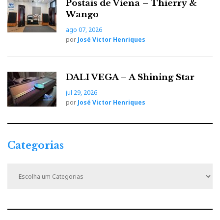
Postais de Viena – Thierry &
Wango
Ultima 7 stereo amplifier
ago 07, 2026
por
José Victor Henriques
DAVIS
DAVIS
Renoir
A
apresentou-se com as colunas
, fora
DALI VEGA – A Shining Star
do ACV, no Arcotel, na companhia da também
jul 29, 2026
francesa Jadis.
por
José Victor Henriques
Categorias
C
a
t
e
g
o