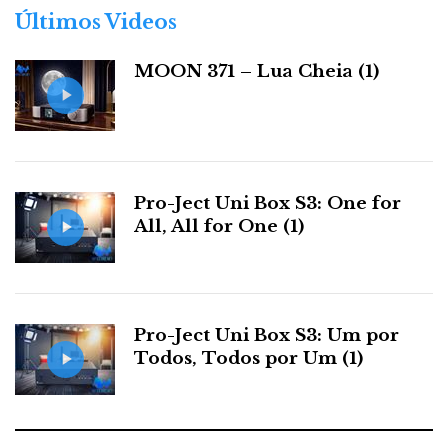
r
Últimos Videos
Davis Renoir
i
a
MOON 371 – Lua Cheia (1)
ELAC
s
ELAC
Cem anos são muitos anos. A
celebrou o
centenário em Viena e levou a mobília toda, exposta
com gosto num espaço amplo. Mostrou-nos não só os
Pro-Ject Uni Box S3: One for
novos modelos comemorativos, mas também as
All, All for One (1)
antigas glórias da marca, como quem abre o álbum de
família sem cair no sentimentalismo.
Pro-Ject Uni Box S3: Um por
Todos, Todos por Um (1)