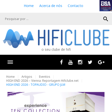
S
Home
Acerca de nós
Contacto
k
i
search
p
t
o
c
o
n
o seu clube de hifi
t
e
n
Facebook
Youtube
Instagram
Twitter
Goog
t
Home
Artigos
Eventos
HIGH END 2026 – Vienna: Reportagem Hificlube.net
HIGH END 2026 - TOPAUDIO - GRUPO JLM