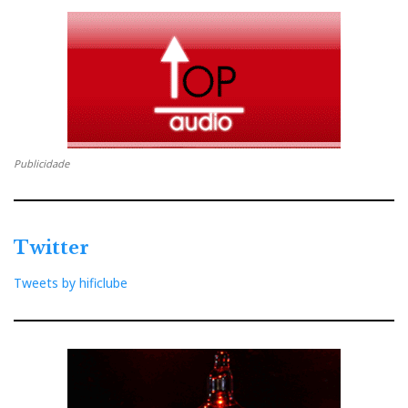
ELAC BS100
Publicidade
Twitter
Tweets by hificlube
Elac Miracord 50.2
A marca anunciou ainda novos produtos, como o