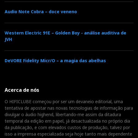
Audio Note Cobra – doce veneno
Western Electric 91E – Golden Boy - análise auditiva de
JVH
DeVORE Fidelity Micr/O – a magia das abelhas
FiiO (Jade Audio) JT9
Acerca de nós
JT9
A segunda novidade foram os
, auscultadores
O HIFICLUBE começou por ser um devaneio editorial, uma
planar magnéticos abertos, dobráveis, relativamente
tentativa de apostar nas novas tecnologias de informação para
divulgar o áudio highend, libertando-me assim da ditadura
leves e pensados para democratizar uma tecnologia
temporal da edição em papel, já desactualizada no próprio dia
que, durante anos, pareceu reservada a preços muito
da publicação, e com elevados custos de produção, talvez por
mais altos.
isso a imprensa especializada seja hoje tanto mais dependente