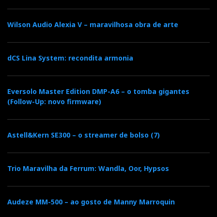
Wilson Audio Alexia V – maravilhosa obra de arte
dCS Lina System: recondita armonia
Eversolo Master Edition DMP-A6 – o tomba gigantes
(Follow-Up: novo firmware)
FiiO Level 1 (foto composta por Photoshop)
Tudo isto com estética retro, painéis laterais em
Astell&Kern SE300 – o streamer de bolso (7)
madeira e um preço quase provocatório. Como sempre
nestes valores de potência, convém ler as letras
Trio Maravilha da Ferrum: Wandla, Oor, Hypsos
pequeninas; mas, mesmo assim, a proposta é
intrigante. O preço do amplificador estava ainda por
determinar. Mas fala-se em 139 euros! Importa-se de
Audeze MM-500 – ao gosto de Manny Marroquin
repetir?...