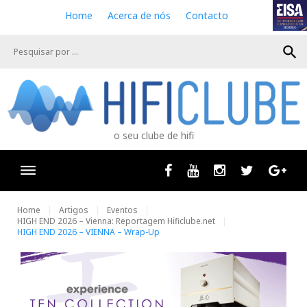
S
Home
Acerca de nós
Contacto
k
i
search
p
t
o
c
o
n
o seu clube de hifi
t
e
n
Facebook
Youtube
Instagram
Twitter
Goog
t
Home
Artigos
Eventos
HIGH END 2026 – Vienna: Reportagem Hificlube.net
HIGH END 2026 – VIENNA – Wrap-Up