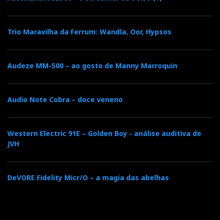
Trio Maravilha da Ferrum: Wandla, Oor, Hypsos
Cessaro. As cornetas são assim: ou se amam ou se detestam.
Não costumam deixar ninguém em território neutro. Com
Audeze MM-500 – ao gosto de Manny Marroquin
um gira-discos Döhmann, equipado com bomba de vácuo,
como fonte sonora principal, a Cessaro produziu um som
que fazia jus à cor dominante da instalação: dourado.
Audio Note Cobra – doce veneno
Dourado no olhar, dourado no timbre, dourado na
memória.
Western Electric 91E – Golden Boy - análise auditiva de
JVH
DeVORE Fidelity Micr/O – a magia das abelhas