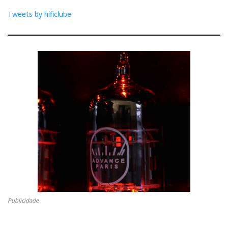
Audio Note. A Audio Note continua a surpreender-me. Há
Tweets by hificlube
sempre qualquer coisa de contra-intuitivo — e, ao mesmo
tempo, de deliciosamente musical — em ouvir umas colunas
a tocar encostadas não apenas às paredes, mas também aos
cantos da sala. Algo que seria proibido, ou pelo menos
altamente desaconselhável, com quase todas as outras
colunas. Ainda assim, resulta. E resulta com aquela
naturalidade desarmante que a Audio Note sabe tão bem
cultivar. A escolha da faixa que ouvimos deixou um pouco a
desejar, mas fizemos uma gravação que apresentaremos na
reportagem exclusiva da Exaudio.
Publicidade