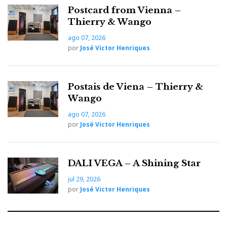
Postcard from Vienna –
Notas de audição
Thierry & Wango
ago 07, 2026
por
José Victor Henriques
Postais de Viena – Thierry &
Wango
ago 07, 2026
por
José Victor Henriques
DALI VEGA – A Shining Star
Acapella Audio Arts La Campanella Alto 2 Mark II, com
amplificação Acapella Energeia e fontes MSB: uma presença
jul 29, 2026
por
José Victor Henriques
tão fotogénica quanto musicalmente convincente. A imagem
sonora revelou-se excelente, com uma reprodução
particularmente notável da altura do palco, dando aos