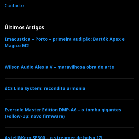
Contacto
Últimos Artigos
Imacustica – Porto – primeira audição: Bartók Apex e
Magico M2
Canvas L. Sim, the world's first audiophile soundbar não é
apenas marketing. É grande e cara. Mas é a única barra de
Wilson Audio Alexia V – maravilhosa obra de arte
som que não soa a 'barra de sabão'.
dCS Lina System: recondita armonia
Eversolo Master Edition DMP-A6 – o tomba gigantes
(Follow-Up: novo firmware)
Astell&Kern SE300 – o streamer de bolso (7)