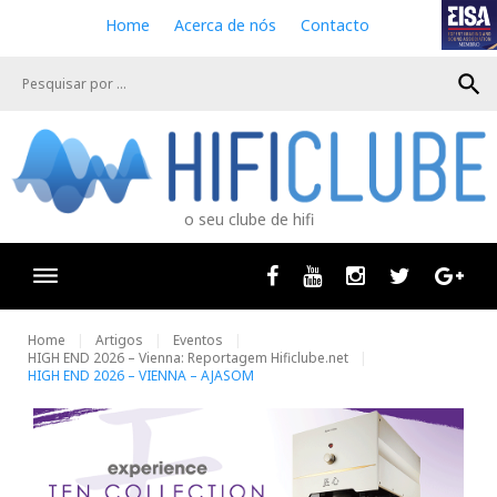
S
Home
Acerca de nós
Contacto
k
i
search
p
t
o
c
o
n
o seu clube de hifi
t
e
n
Facebook
Youtube
Instagram
Twitter
Goog
t
Home
Artigos
Eventos
HIGH END 2026 – Vienna: Reportagem Hificlube.net
HIGH END 2026 – VIENNA – AJASOM