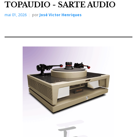
TOPAUDIO - SARTE AUDIO
mai 01, 2026
por
José Victor Henriques
Bergmann Modi
Bergmann Audio
A
exibiu-se na mesma sala da
Rosso Fiorentino
Ypsilon
Kubala-Sosna
iFi
,
,
,
e
Silent Power
. A fonte analógica era composta pelo
Bergmann Modi
Thor
gira-discos
e pelo braço
, uma
combinação que resume bem a filosofia da marca
dinamarquesa: eliminar o atrito, reduzir o ruído
mecânico e deixar que o disco rode com a maior
serenidade possível.
Bergmann
A
é conhecida pelas suas soluções de
Thor
rolamento por ar e braços tangenciais. O
, em