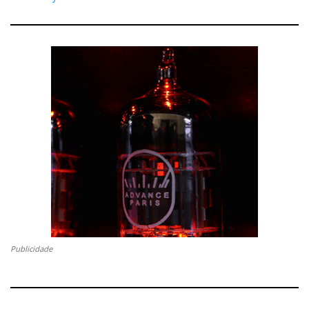
N-05XE
O
é compatível com ligação ótica, integra
G2
64-
DAC discreto
, processamento digital em
bit/512Fs
DSD512
, compatibilidade com
, arquitetura
dual-mono e pré-amplificação balanceada inspirada
Esoteric
nas gamas superiores da
. Tem Ethernet, Wi-
Fi, Bluetooth com codecs de alta qualidade, entradas
ES-Link
USB, óticas e coaxiais, saídas RCA, XLR e
,
além de saídas para auscultadores com jack de 6,3
mm e XLR de 4 pinos. É uma peça digital moderna,
mas com ambição audiófila clássica.
Publicidade