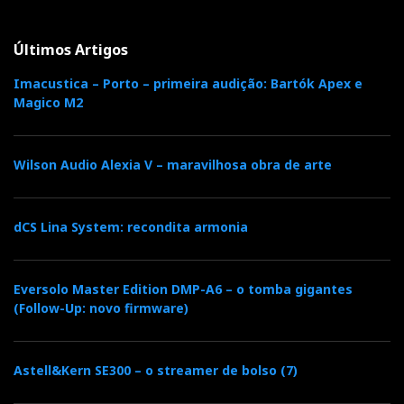
Ferrum
BROEN
A
levou a Viena o
, o seu primeiro
leitor de rede. Não é um streamer com DAC integrado.
Últimos Artigos
É uma fonte digital independente, concebida para
Imacustica – Porto – primeira audição: Bartók Apex e
fornecer ao DAC um sinal limpo e temporalmente
Magico M2
estável.
Wilson Audio Alexia V – maravilhosa obra de arte
dCS Lina System: recondita armonia
Eversolo Master Edition DMP-A6 – o tomba gigantes
(Follow-Up: novo firmware)
Astell&Kern SE300 – o streamer de bolso (7)
Debaixo para cima: Ferrum Hypsos, Erco, Wandla, Broen