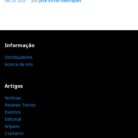
set 29, 2025
por
José Victor Henriques
Ferrum — BROEN
O streaming na tradição polaca
Informação
Distribuidores
Acerca de nós
Artigos
Notícias
Reviews Testes
Eventos
Editorial
Ferrum Boren (em cima); Wandla em baixo. Quando estão
Arquivo
ligados juntos partilham o ecrã do Wandla.
Contacto