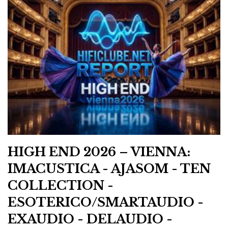
naturalidade mais sofisticada do que espetacular,
como foi o caso em Viena, onde estava demasiado alto
e excitava a sala em demasia. Talvez porque os
distribuidores ainda estejam todos a apalpar o terreno
do novo espaço. Gostei mais de as ouvir em
Lisboa na
Ajasom
.
Bergmann Audio — Modi e Thor
O ar como rolamento
HIGH END 2026 – VIENNA:
IMACUSTICA - AJASOM - TEN
COLLECTION -
ESOTERICO/SMARTAUDIO -
EXAUDIO - DELAUDIO -