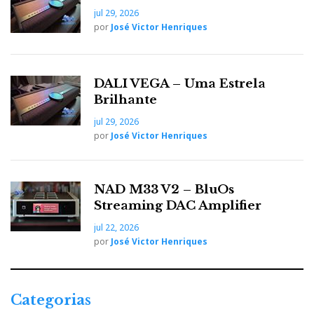
jul 29, 2026
por
José Victor Henriques
DALI VEGA – Uma Estrela
Brilhante
FinkTeam SPOT
jul 29, 2026
por
José Victor Henriques
FinkTeam SPOT
Mas nós ouvimos as
, desenhadas
por Karl-Heinz Fink: uma pequena coluna de chão de
duas vias, com tweeter de fita e unidade médio-grave
NAD M33 V2 – BluOs
Streaming DAC Amplifier
de 8 polegadas. Foi demonstrada com amplificação
Canor A3 / Canor Virtus A3
.
jul 22, 2026
por
José Victor Henriques
Esoteric — N-05XE e S-05XE
Categorias
Minimalismo japonês em Classe A