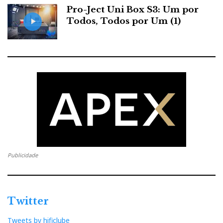
Pro-Ject Uni Box S3: Um por
streamer, DAC, pré-amplificador, amplificador de
Todos, Todos por Um (1)
auscultadores e amplificador de potência em Classe
A.
Publicidade
Esoteric N-=5XE
Twitter
Tweets by hificlube