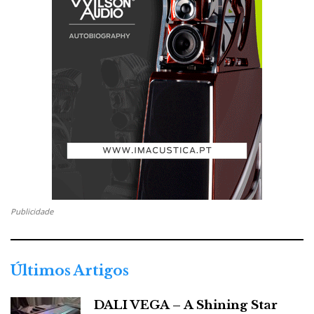
coluna grande: tem dois
woofers
de 7 polegadas para
os graves, um médio de 130 mm e um
tweeter
de 28
mm com cúpula de alumínio/cerâmica, sem
ferrofluido.
As frequências de corte situam-se em 330 Hz e 2700
Hz, com filtros Linkwitz-Riley de segunda e quarta
ordem, cuja integração valoriza a velocidade, o corpo
e a extensão. A caixa ligeiramente inclinada ajuda no
alinhamento temporal dos altifalantes; a construção
interna é reforçada; e o grave usa uma solução reflex,
Publicidade
pensada mais para o controlo do que para a extensão.
Últimos Artigos
DALI VEGA – A Shining Star