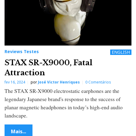
Reviews Testes
ENGLISH
STAX SR-X9000, Fatal
Attraction
fev 16, 2024
por
José Victor Henriques
0 Comentários
The STAX SR-X9000 electrostatic earphones are the
legendary Japanese brand's response to the success of
planar magnetic headphones in today’s high-end audio
landscape.
Mais...