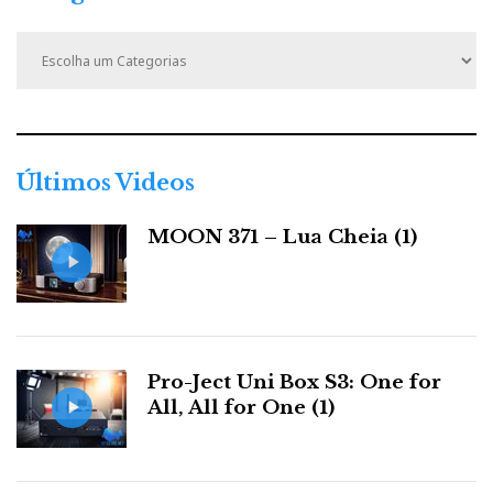
C
a
t
e
g
o
r
Últimos Videos
i
a
MOON 371 – Lua Cheia (1)
s
Pro-Ject Uni Box S3: One for
All, All for One (1)