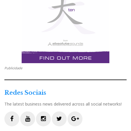
Publicidade
Redes Sociais
The latest business news delivered across all social networks!
F
Y
I
T
G