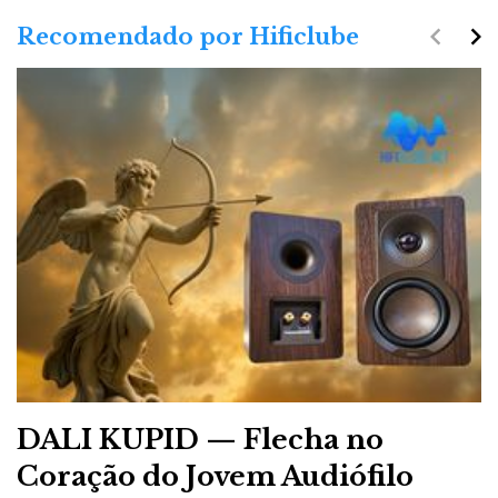
navigate_before
navigate_next
Recomendado por Hificlube
DALI KUPID — Flecha no
Coração do Jovem Audiófilo