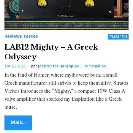
Reviews Testes
ENGLISH
LAB12 Mighty – A Greek
Odyssey
abr 30, 2025
por
José Victor Henriques
comentários
In the land of Homer, where myths were born, a small
Greek manufacturer still strives to keep them alive. Stratos
Vichos introduces the “Mighty,” a compact 10W Class A
valve amplifier that sparked my inspiration like a Greek
muse.
Mais...