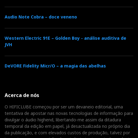
Audio Note Cobra – doce veneno
Audição
Eis as 3 faixas que selecionei para si e registei em
Western Electric 91E – Golden Boy - análise auditiva de
vídeo das muitas que ouvi:
JVH
“Bird on a Wire” —
Jennifer Warnes
DeVORE Fidelity Micr/O – a magia das abelhas
A Sabrina V sente-se particularmente feliz com vozes
femininas. Warnes surge luminosa, introduzida pelo
impacto sólido da percussão, com forte substância no
Acerca de nós
registo médio-baixo; e sem nada daquele açúcar
O HIFICLUBE começou por ser um devaneio editorial, uma
artificial que alarga a imagem, mas rouba estrutura
tentativa de apostar nas novas tecnologias de informação para
intrínseca ao som. As cordas e percussões leves
divulgar o áudio highend, libertando-me assim da ditadura
assentam num palco largo e fundo, com foco estável,
temporal da edição em papel, já desactualizada no próprio dia
da publicação, e com elevados custos de produção, talvez por
mesmo quando a orquestração ganha densidade. Os