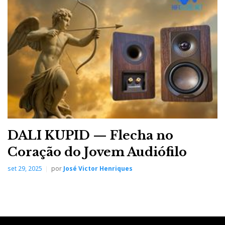
Reference 6SE/160S, com cablagem Transparent
Audio e fonte dCS LINA X. Limitei-me a montar o
equipamento de gravação de som e imagem e a
selecionar a música no iPad.
DALI KUPID — Flecha no
Coração do Jovem Audiófilo
set 29, 2025
por
José Victor Henriques
Audio Research Reference 6SE