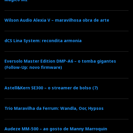
Assim, o som que se ouve no vídeo é o mesmo que vai
Wilson Audio Alexia V – maravilhosa obra de arte
ouvir na Imacustica-Lisboa, com a ressalva de que o
som e a imagem via YouTube são meramente
ilustrativos — e não representativos — daquilo que se
dCS Lina System: recondita armonia
ouve/vê ‘ao vivo’. Ter a sensação de estar lá não é o
mesmo que estar lá.
Eversolo Master Edition DMP-A6 – o tomba gigantes
(Follow-Up: novo firmware)
Astell&Kern SE300 – o streamer de bolso (7)
Trio Maravilha da Ferrum: Wandla, Oor, Hypsos
Audeze MM-500 – ao gosto de Manny Marroquin