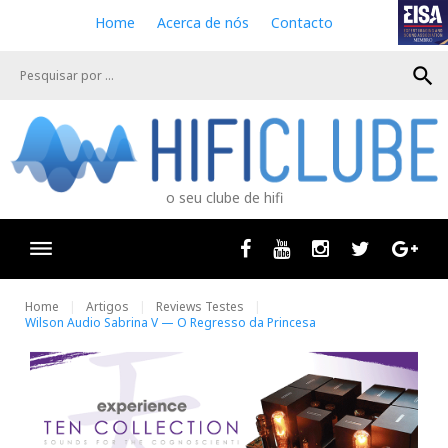
S
Home
Acerca de nós
Contacto
k
i
search
p
t
o
c
o
n
o seu clube de hifi
t
e
n
Facebook
Youtube
Instagram
Twitter
Goog
t
Home
Artigos
Reviews Testes
Wilson Audio Sabrina V — O Regresso da Princesa