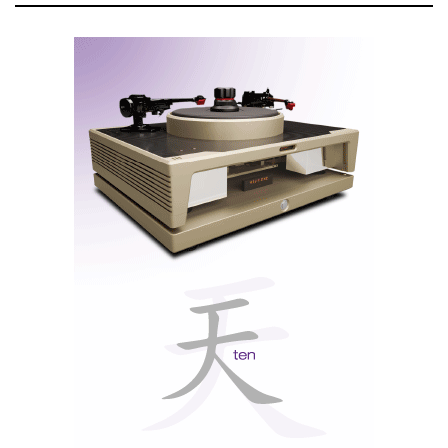
Tweeter Convergent Synergy Carbon (CSC)
Tweeter Convergent Synergy Carbon (CSC)
de 1
polegada, cúpula mole de tecido tratado, desenvolvido
para a Alexx V;