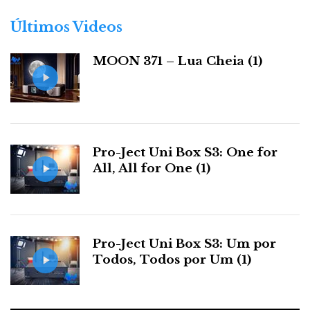
o
r
Tal como a mulher metafórica de
‘She’s a Rainbow’
,
Últimos Videos
i
dos Rolling Stones, Sabrina
‘comes in colors
a
everywhere’
, vestindo-se de mil cores e a sua presença
MOON 371 – Lua Cheia (1)
s
traz ao mundo: cor, luz e alegria:
Have you seen her all in gold?
Like a queen in days of old
She shoots colors all around
Pro-Ject Uni Box S3: One for
All, All for One (1)
Like a sunset going down
Have you seen a lady fairer?
Pro-Ject Uni Box S3: Um por
Todos, Todos por Um (1)