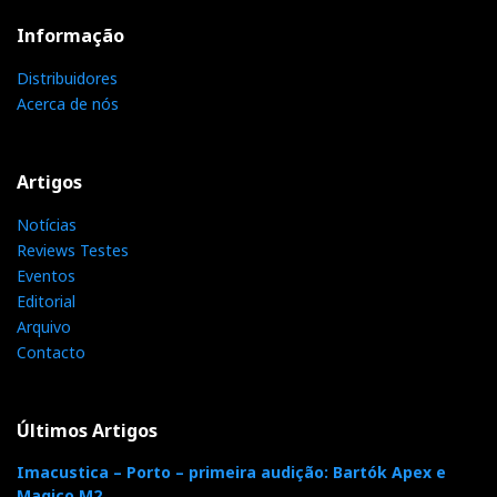
Informação
Distribuidores
Acerca de nós
Artigos
Notícias
Reviews Testes
Eventos
Audio Research Reference 160S
Editorial
Arquivo
Ora, estas são as mesmas condições de que qualquer
Contacto
leitor do Hificlube pode usufruir, eliminando assim da
equação as variáveis da minha sala e do meu
equipamento associado, às quais não tem acesso e
Últimos Artigos
nunca poderá comparar, ao contrário do que sucede na
Imacustica – Porto – primeira audição: Bartók Apex e
Imacustica-Lisboa.
Magico M2