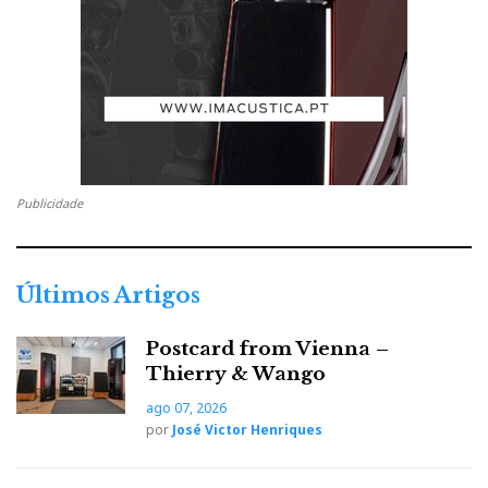
educação musical esmerada:
O pórtico de graves foi recalibrado para o baixo poder descer
mais fundo;
No filtro divisor, são agora utilizados exclusivamente
condensadores AudioCapX-WA, de fabrico próprio com
terminais de cobre, para garantir uma melhor transição entre
Publicidade
graves e médios.
Colocação do painel de resistências do filtro divisor, numa
moldura de alumínio, que passou agora do fundo para as
Últimos Artigos
costas, com afinação facilitada pela montagem das resistências
com parafusos apertados manualmente.
Postcard from Vienna –
Thierry & Wango
ago 07, 2026
por
José Victor Henriques