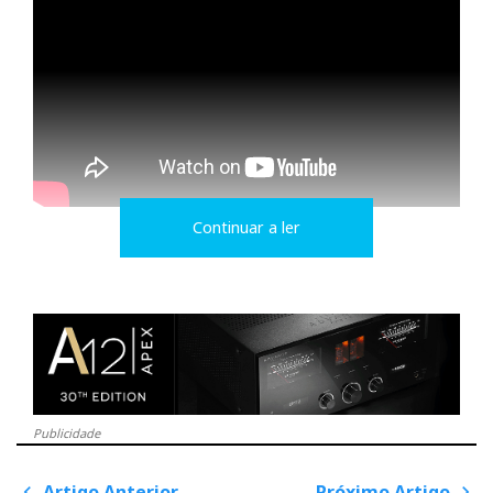
Continuar a ler
Sabrina V na Imacustica-Lisboa (2025)
Publicidade
Artigo Anterior
Próximo Artigo