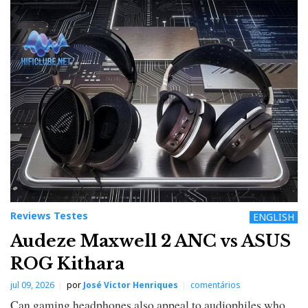
Reviews Testes
ENGLISH
Audeze Maxwell 2 ANC vs ASUS
ROG Kithara
jul 09, 2026
por
José Victor Henriques
comentários
Can gaming headphones also appeal to audiophiles who