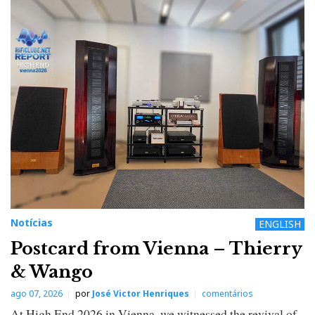
Notícias
ENGLISH
Postcard from Vienna – Thierry
& Wango
ago 07, 2026
por
José Victor Henriques
comentários
At High End 2026 in Vienna, we witnessed the revival of