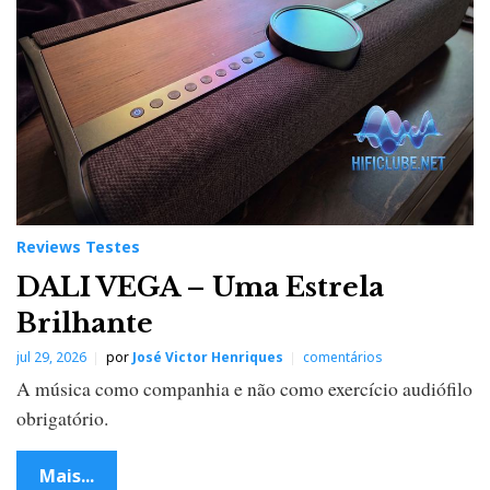
Reviews Testes
DALI VEGA – Uma Estrela
Brilhante
jul 29, 2026
por
José Victor Henriques
comentários
A música como companhia e não como exercício audiófilo
obrigatório.
Mais...