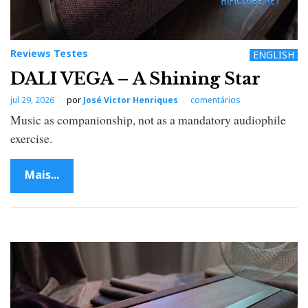
Reviews Testes
ENGLISH
DALI VEGA – A Shining Star
jul 29, 2026
por
José Victor Henriques
comentários
Music as companionship, not as a mandatory audiophile
exercise.
Mais...