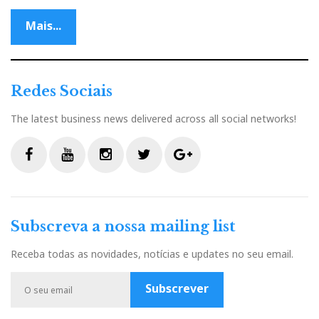
Mais...
Redes Sociais
The latest business news delivered across all social networks!
F
Y
I
T
G
a
o
n
w
o
c
u
s
i
o
Subscreva a nossa mailing list
e
t
t
t
g
b
u
a
t
l
Receba todas as novidades, notícias e updates no seu email.
o
b
g
e
e
o
e
r
r
P
Subscrever
k
a
l
m
u