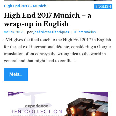
High End 2017 - Munich
ENGLISH
High End 2017 Munich – a
wrap-up in English
mai 28, 2017
por
José Victor Henriques
0 Comentários
JVH gives the final touch to the High End 2017 in English
for the sake of international détente, considering a Google
translation often conveys the wrong idea to the world in
general and that might lead to conflict...
Mais...
P
o
s
t
s
n
a
v
i