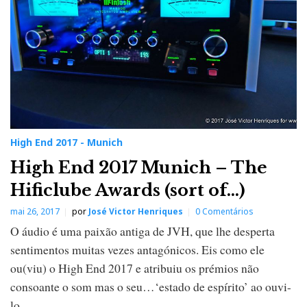
High End 2017 - Munich
High End 2017 Munich – The
Hificlube Awards (sort of…)
mai 26, 2017
por
José Victor Henriques
0 Comentários
O áudio é uma paixão antiga de JVH, que lhe desperta
sentimentos muitas vezes antagónicos. Eis como ele
ou(viu) o High End 2017 e atribuiu os prémios não
consoante o som mas o seu…‘estado de espírito’ ao ouvi-
lo.