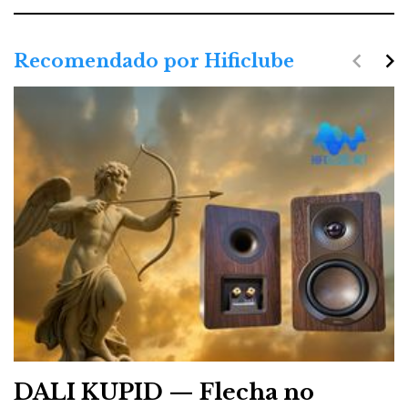
navigate_before
navigate_next
Recomendado por Hificlube
DALI KUPID — Flecha no