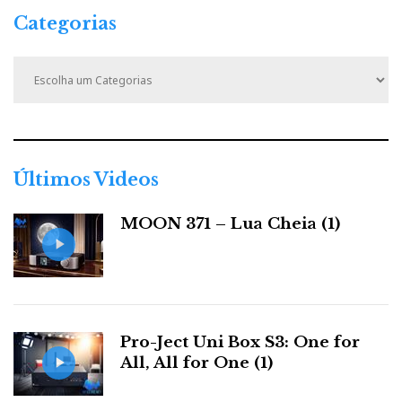
Categorias
C
a
t
e
g
o
r
Últimos Videos
i
a
MOON 371 – Lua Cheia (1)
s
Pro-Ject Uni Box S3: One for
All, All for One (1)