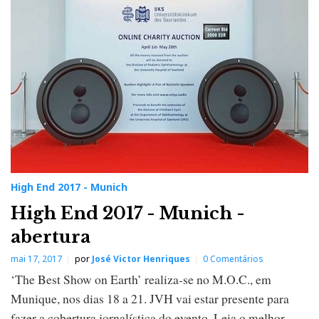
E
n
d
2
0
1
7
-
M
u
n
i
c
h
High End 2017 - Munich
High End 2017 - Munich -
abertura
mai 17, 2017
por
José Victor Henriques
0 Comentários
‘The Best Show on Earth’ realiza-se no M.O.C., em
Munique, nos dias 18 a 21. JVH vai estar presente para
fazer a cobertura jornalística do evento. Leia o melhor