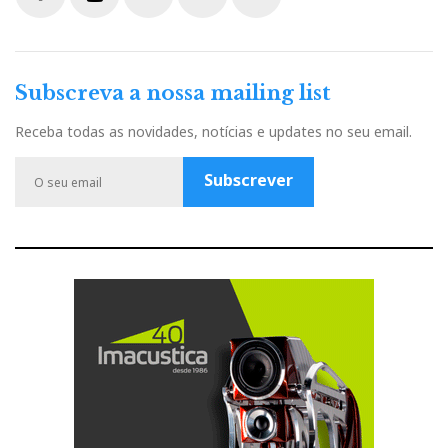
F
Y
I
T
G
a
o
n
w
o
c
u
s
i
o
Subscreva a nossa mailing list
e
t
t
t
g
b
u
a
t
l
Receba todas as novidades, notícias e updates no seu email.
o
b
g
e
e
o
e
r
r
P
Subscrever
k
a
l
m
u
s