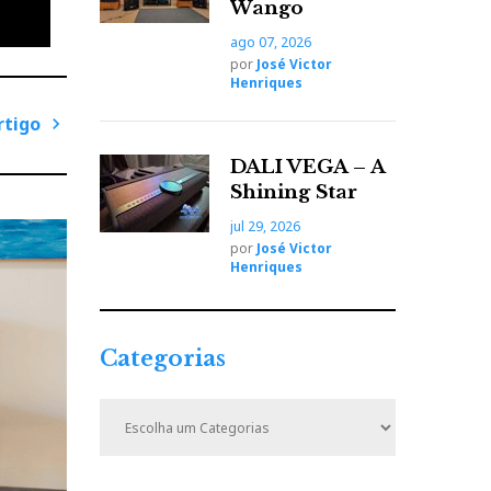
Wango
ago 07, 2026
por
José Victor
Henriques
rtigo
P
DALI VEGA – A
r
Shining Star
ó
jul 29, 2026
x
por
José Victor
i
Henriques
m
o
A
Categorias
r
t
C
i
a
t
g
e
o