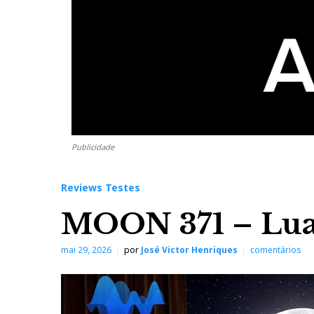
Publicidade
Reviews Testes
MOON 371 – Lua
mai 29, 2026
por
José Victor Henriques
comentários