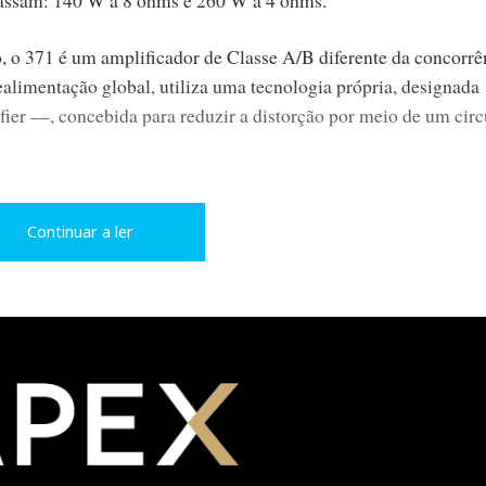
, o 371 é um amplificador de Classe A/B diferente da concorrê
ealimentação global, utiliza uma tecnologia própria, designada
—, concebida para reduzir a distorção por meio de um circ
Continuar a ler
ação MHP — MOON Hybrid Power — do tipo comutado. Portanto,
luções de filtragem próximas às das fontes deste tipo. Daí o se
dor com esta potência, apesar das dimensões de 42,9 x 8,7 x 3
asta olhar para identificar: É um ‘MOON’ inteiro.
l: grande ecrã a cores, roda de volume em alumínio que progri
 e 80, combinando rapidez e precisão, e a saída para auscultado