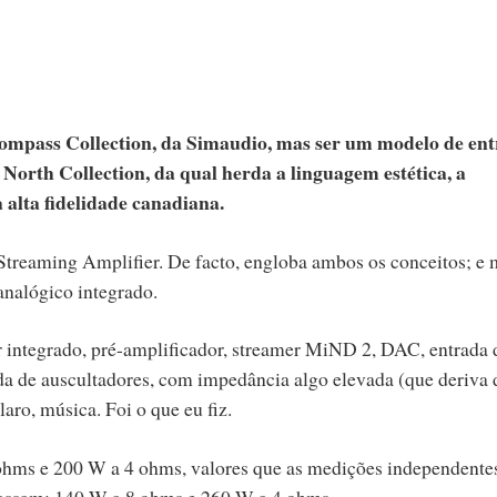
mpass Collection, da Simaudio, mas ser um modelo de en
 North Collection, da qual herda a linguagem estética, a
a alta fidelidade canadiana.
treaming Amplifier. De facto, engloba ambos os conceitos; e 
analógico integrado.
 integrado, pré-amplificador, streamer MiND 2, DAC, entrada 
a de auscultadores, com impedância algo elevada (que deriva 
laro, música. Foi o que eu fiz.
ohms e 200 W a 4 ohms, valores que as medições independente
apassam: 140 W a 8 ohms e 260 W a 4 ohms.