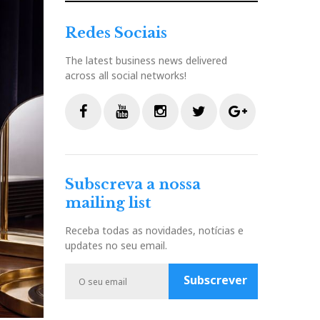
Redes Sociais
The latest business news delivered
across all social networks!
F
Y
I
T
G
a
o
n
w
o
c
u
s
i
o
Subscreva a nossa
e
t
t
t
g
mailing list
b
u
a
t
l
o
b
g
e
e
Receba todas as novidades, notícias e
o
e
r
r
P
updates no seu email.
k
a
l
m
u
Subscrever
s