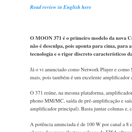
Read review in English here
O MOON 371 é o primeiro modelo da nova Co
não é desculpa, pois aponta para cima, para a
tecnologia e o rigor discreto característicos d
Já o vi anunciado como Network Player e como S
mais, pois também é um excelente amplificador 
O 371 reúne, na mesma plataforma, amplificador
phono MM/MC, saída de pré-amplificação e saíd
amplificador principal). Basta juntar colunas e, c
A potência anunciada é de 100 W por canal a 8 
alguns dos meus ilustres colegas da EISA ultr