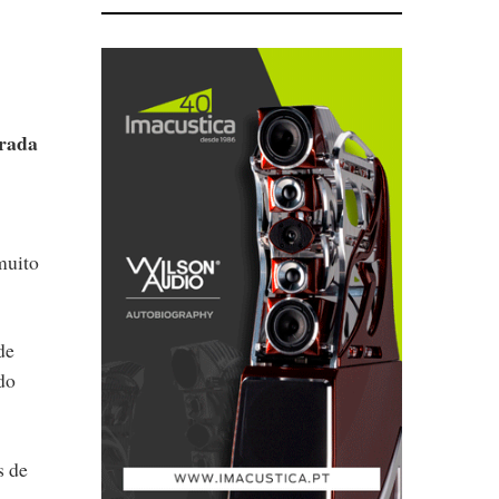
trada
muito
de
do
s de