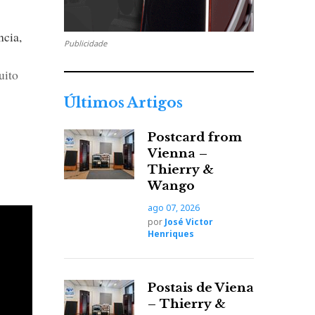
ncia,
Publicidade
uito
Últimos Artigos
Postcard from
Vienna –
 sem o
Thierry &
u peso
Wango
8,5 cm,
ago 07, 2026
por
José Victor
Henriques
de em
res de
Postais de Viena
– Thierry &