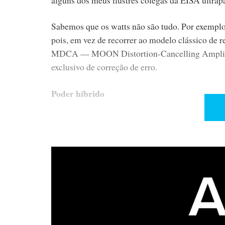
Sabemos que os watts não são tudo. Por exemplo
pois, em vez de recorrer ao modelo clássico de r
MDCA — MOON Distortion-Cancelling Amplifier 
exclusivo de correção de erro.
Poder híbrido
Por outro lado, utiliza uma fonte de aliment
habitual toroidal das fontes lineares, mas com so
de apenas 9 kg, surpreendente para um amplifica
que o colocam na categoria de ‘slimline’. Mas b
O painel frontal aposta numa elegância funciona
passos de 1 dB entre 0 e 30 e de 0,5 dB entre 30
6,35 mm.