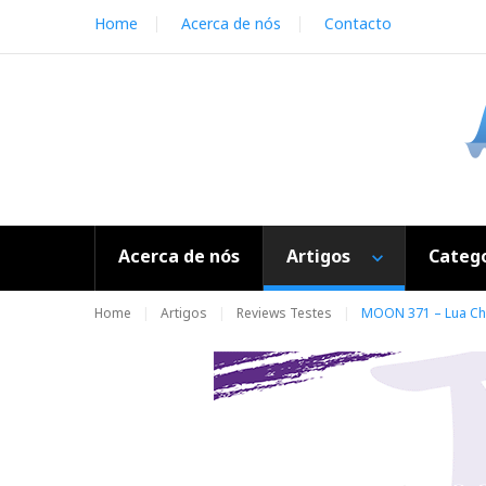
S
Home
Acerca de nós
Contacto
k
i
p
t
o
c
o
n
t
e
Acerca de nós
Artigos
Catego
n
t
Home
Artigos
Reviews Testes
MOON 371 – Lua Ch