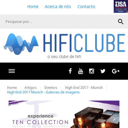
S
Home
Acerca de nós
Contacto
k
i
search
p
t
o
c
o
n
o seu clube de hifi
t
e
n
Facebook
Youtube
Instagram
Twitter
Goog
t
Home
Artigos
Eventos
High End 2017 - Munich
High End 2017 Munich - Galerias de imagens