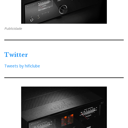
Vimeo, sendo que a segunda em HD 4K tem melhor
qualidade de imagem em full screen. Enjoy. And
comment...
Publicidade
Twitter
Tweets by hificlube