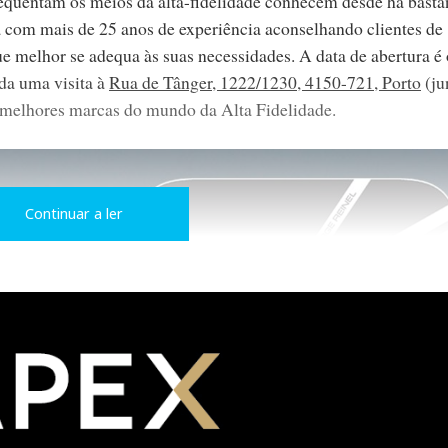
requentam os meios da alta-fidelidade conhecem desde há basta
a com mais de 25 anos de experiência aconselhando clientes de
 melhor se adequa às suas necessidades. A data de abertura é 
nda uma visita à
Rua de Tânger, 1222/1230, 4150-721, Porto
(ju
 melhores marcas do mundo da Alta Fidelidade.
Continuar a ler