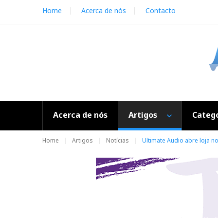
S
Home
Acerca de nós
Contacto
k
i
p
t
o
c
o
n
t
e
Acerca de nós
Artigos
Catego
n
t
Home
Artigos
Notícias
Ultimate Audio abre loja n