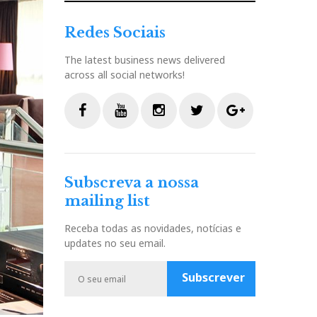
Redes Sociais
The latest business news delivered
across all social networks!
F
Y
I
T
G
a
o
n
w
o
c
u
s
i
o
Subscreva a nossa
e
t
t
t
g
mailing list
b
u
a
t
l
o
b
g
e
e
Receba todas as novidades, notícias e
o
e
r
r
P
updates no seu email.
k
a
l
m
u
Subscrever
s