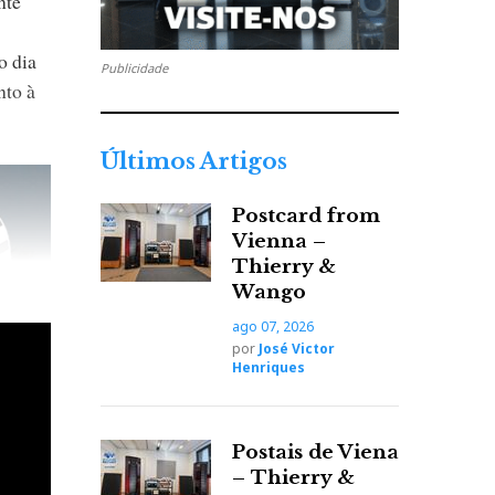
nte
o dia
Publicidade
nto à
Últimos Artigos
Postcard from
Vienna –
Thierry &
Wango
ago 07, 2026
por
José Victor
Henriques
Postais de Viena
– Thierry &