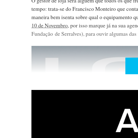
O gestor de loja será alguém que todos os que f
tempo: trata-se do Francisco Monteiro que cont
maneira bem isenta sobre qual o equipamento que
10 de Novembro
, por isso marque já na sua age
Fundação de Serralves), para ouvir algumas das