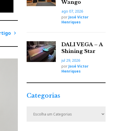
Wango
ago 07, 2026
por
José Victor
Henriques
rtigo
P
DALI VEGA – A
r
Shining Star
ó
jul 29, 2026
x
por
José Victor
i
Henriques
m
o
A
Categorias
r
t
C
i
a
t
g
e
o