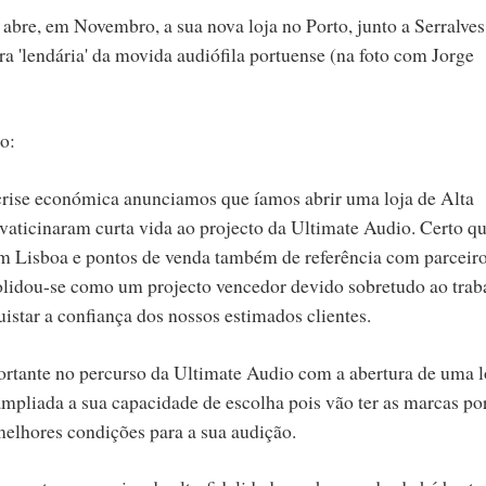
abre, em Novembro, a sua nova loja no Porto, junto a Serralves
ra 'lendária' da movida audiófila portuense (na foto com Jorge
o:
crise económica anunciamos que íamos abrir uma loja de Alta
vaticinaram curta vida ao projecto da Ultimate Audio. Certo q
 em Lisboa e pontos de venda também de referência com parceir
lidou-se como um projecto vencedor devido sobretudo ao trab
star a confiança dos nossos estimados clientes.
ortante no percurso da Ultimate Audio com a abertura de uma l
ampliada a sua capacidade de escolha pois vão ter as marcas po
melhores condições para a sua audição.