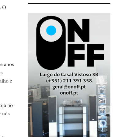
. O
ue anos
os
alho e
oja no
r nós