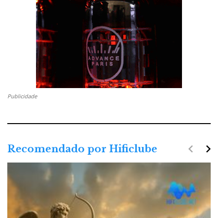
Publicidade
navigate_before
navigate_next
Recomendado por Hificlube