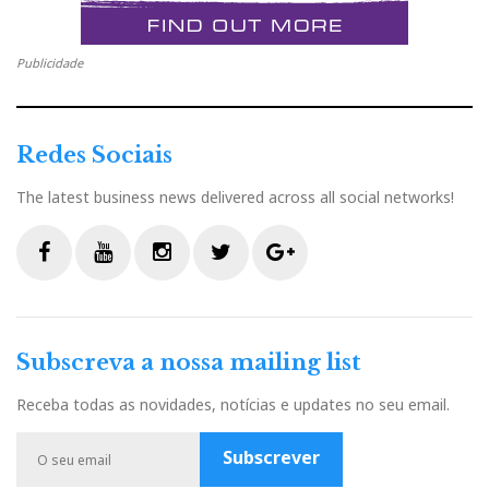
Publicidade
Redes Sociais
The latest business news delivered across all social networks!
F
Y
I
T
G
a
o
n
w
o
c
u
s
i
o
Subscreva a nossa mailing list
e
t
t
t
g
b
u
a
t
l
Receba todas as novidades, notícias e updates no seu email.
o
b
g
e
e
o
e
r
r
P
Subscrever
k
a
l