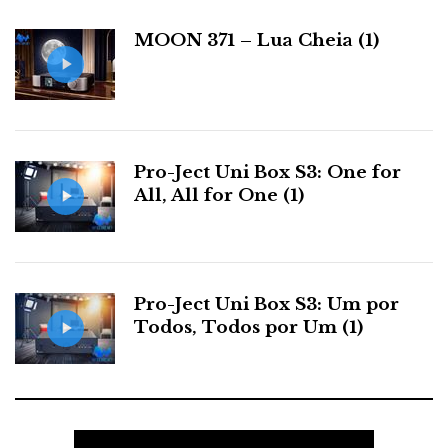
i
a
MOON 371 – Lua Cheia (1)
s
Pro-Ject Uni Box S3: One for
All, All for One (1)
Pro-Ject Uni Box S3: Um por
Todos, Todos por Um (1)