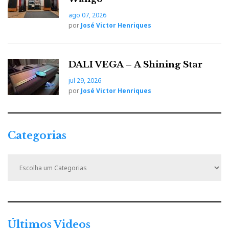
ago 07, 2026
por
José Victor Henriques
DALI VEGA – A Shining Star
jul 29, 2026
por
José Victor Henriques
Categorias
C
a
t
e
g
o
r
Últimos Videos