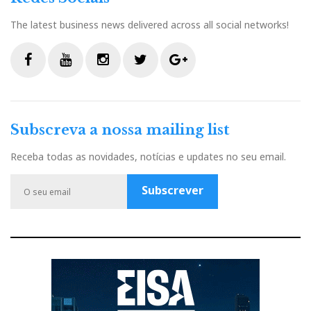
The latest business news delivered across all social networks!
F
Y
I
T
G
a
o
n
w
o
c
u
s
i
o
Subscreva a nossa mailing list
e
t
t
t
g
b
u
a
t
l
Receba todas as novidades, notícias e updates no seu email.
o
b
g
e
e
o
e
r
r
P
Subscrever
k
a
l
m
u
s