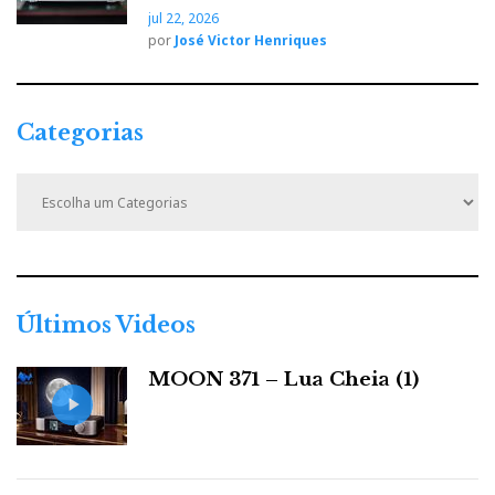
jul 22, 2026
por
José Victor Henriques
Categorias
C
a
t
e
g
o
r
Últimos Videos
i
a
MOON 371 – Lua Cheia (1)
s