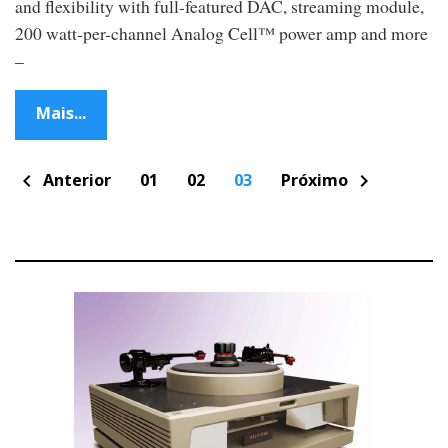
and flexibility with full-featured DAC, streaming module,
200 watt-per-channel Analog Cell™ power amp and more
–
Mais...
P
Anterior
01
02
03
Próximo
chevron_left
chevron_right
o
s
t
s
n
a
v
i
g
a
t
i
o
n