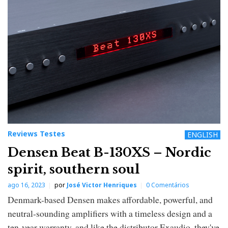
Reviews Testes
ENGLISH
Densen Beat B-130XS – Nordic
spirit, southern soul
ago 16, 2023
por
José Victor Henriques
0 Comentários
Denmark-based Densen makes affordable, powerful, and
neutral-sounding amplifiers with a timeless design and a
ten-year warranty, and like the distributor Exaudio, they've