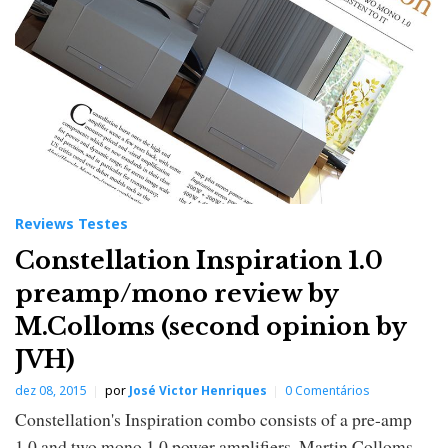
Reviews Testes
Constellation Inspiration 1.0
preamp/mono review by
M.Colloms (second opinion by
JVH)
dez 08, 2015
por
José Victor Henriques
0 Comentários
Constellation's Inspiration combo consists of a pre-amp
1.0 and two mono 1.0 power amplifiers. Martin Colloms