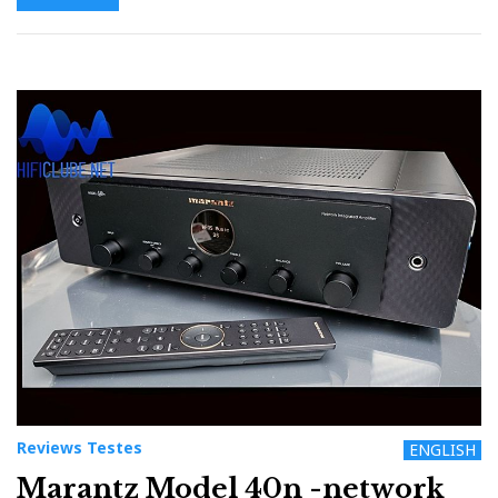
Reviews Testes
ENGLISH
Marantz Model 40n -network