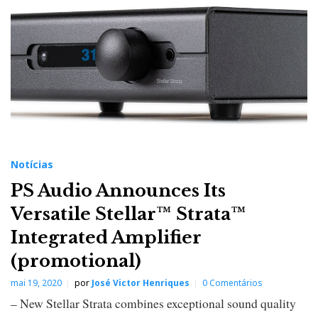
Notícias
PS Audio Announces Its
Versatile Stellar™ Strata™
Integrated Amplifier
(promotional)
mai 19, 2020
por
José Victor Henriques
0 Comentários
– New Stellar Strata combines exceptional sound quality