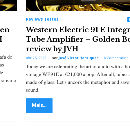
Reviews Testes
den
Western Electric 91 E Integ
H
Tube Amplifier – Golden Bo
review by JVH
afa de
abr 26, 2023
por
José Victor Henriques
0 Comentários
as
Today we are celebrating the art of audio with a bo
de
vintage WE91E at €21,000 a pop. After all, tubes a
aborear o
made of glass. Let's uncork the metaphor and savo
sound.
Mais...