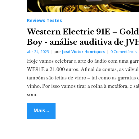
Reviews Testes
Western Electric 91E – Gol
Boy - análise auditiva de JV
abr 24, 2023
por
José Victor Henriques
0 Comentários
Hoje vamos celebrar a arte do áudio com uma garr
WE91E a 21.000 euros. Afinal de contas, as válvul
também são feitas de vidro – tal como as garrafas 
vinho. Por isso vamos tirar a rolha à metáfora, e s
som.
Mais...