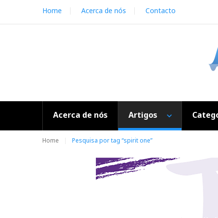
S
Home
Acerca de nós
Contacto
k
i
p
t
o
c
o
n
t
e
Acerca de nós
Artigos
Catego
n
t
Home
Pesquisa por tag “spirit one”