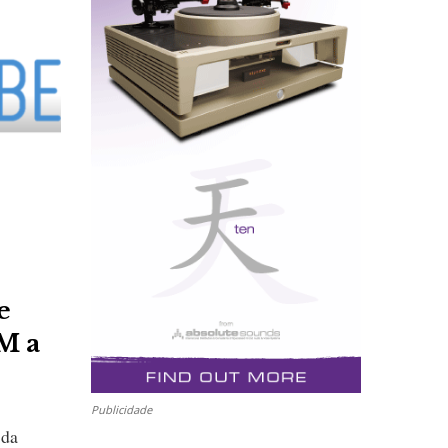
e
 M a
Publicidade
 da