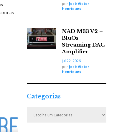
as
por
José Victor
Henriques
 com as
NAD M33 V2 –
BluOs
Streaming DAC
Amplifier
jul 22, 2026
por
José Victor
Henriques
Categorias
C
a
t
e