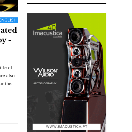
ENGLISH
rated
y -
ttle of
re also
ur the