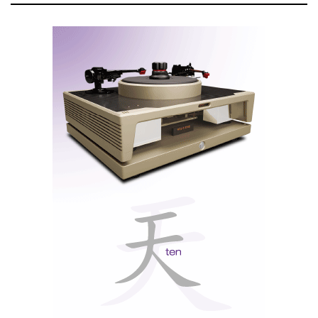
Mas tenho os HE1000, a referência com a qual
comparei ambos, e que utilizo, desde muito antes de
haver sequer distribuidor em Portugal, que primeiro
foi a Imacustica e agora é o Grupo José Lopes
Marques.
O mundo do áudio já parece o do futebol, com os
jogadores a mudar de camisola a meio da época…
Publiquei até um teste dos HE1000, na revista
britânica HiFi Critic, em Novembro de 2015, que
podem ler
aqui
.
Na altura, não havia nada que se comparasse. Mas a
tecnologia evoluiu, e eu também. Apesar de tudo, aqui
estão os HE1000 a bater-se hoje com os melhores.