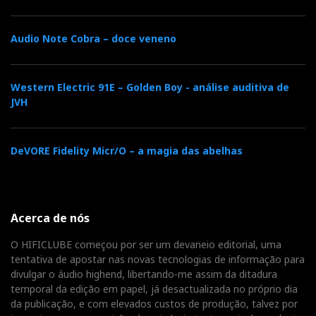
Audio Note Cobra – doce veneno
Western Electric 91E – Golden Boy - análise auditiva de
JVH
DeVORE Fidelity Micr/O – a magia das abelhas
Acerca de nós
Os cabos Meze 90, de 8 condutores entrançados, são lindos
como um rosário!
O HIFICLUBE começou por ser um devaneio editorial, uma
tentativa de apostar nas novas tecnologias de informação para
divulgar o áudio highend, libertando-me assim da ditadura
Os Arya traziam
temporal da edição em papel, já desactualizada no próprio dia
consigo um cabo extra,
da publicação, e com elevados custos de produção, talvez por