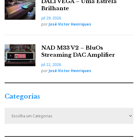
DALI VEGA – Uma Estrela
tudo, menos em dois aspetos que, para muitos
Brilhante
audiófilos, são essenciais (‘essencial’ é outro dos
jul 29, 2026
significados possíveis de
Arya
) e podem justificar
por
José Victor Henriques
assim a diferença de preço.
Maior distanciamento social
NAD M33 V2 – BluOs
Streaming DAC Amplifier
jul 22, 2026
por
José Victor Henriques
Categorias
C
a
t
e
g