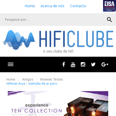
S
Home
Acerca de nós
Contacto
k
i
search
p
t
o
c
o
n
o seu clube de hifi
t
e
n
Facebook
Youtube
Instagram
Twitter
Goog
t
Home
Artigos
Reviews Testes
Hifiman Arya – melodia de ar puro