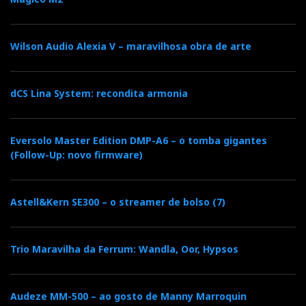
Mas o som será tanto melhor quanto maior a potência
disponível para os alimentar.
Wilson Audio Alexia V – maravilhosa obra de arte
Como não podia deixar de ser, o Chord Hugo II, que
continuo a utilizar como referência, é o mínimo
dCS Lina System: recondita armonia
aconselhável para atingir resultados
highend
.
Eversolo Master Edition DMP-A6 – o tomba gigantes
(Follow-Up: novo firmware)
Astell&Kern SE300 – o streamer de bolso (7)
Trio Maravilha da Ferrum: Wandla, Oor, Hypsos
Audeze MM-500 – ao gosto de Manny Marroquin