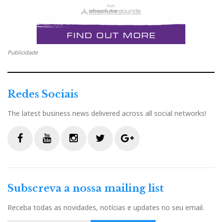
Arya substitui Edition X
Publicidade
Redes Sociais
The latest business news delivered across all social networks!
F
Y
I
T
G
a
o
n
w
o
c
u
s
i
o
Subscreva a nossa mailing list
e
t
t
t
g
b
u
a
t
l
Receba todas as novidades, notícias e updates no seu email.
o
b
g
e
e