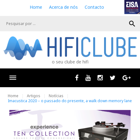
S
Home
Acerca de nós
Contacto
k
i
search
p
t
o
c
o
n
o seu clube de hifi
t
e
n
Facebook
Youtube
Instagram
Twitter
Goog
t
Home
Artigos
Notícias
Imacustica 2020 – o passado do presente, a walk down memory lane