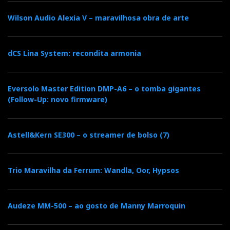
SACD. Segundo Manuel Dias, é muito procurado,
Wilson Audio Alexia V – maravilhosa obra de arte
desde a notícia da morte de Ken Ishiwata, tendo a
Imacustica assegurado a compra dos únicos
exemplares atualmente disponíveis no mercado.
dCS Lina System: recondita armonia
Eversolo Master Edition DMP-A6 – o tomba gigantes
(Follow-Up: novo firmware)
Astell&Kern SE300 – o streamer de bolso (7)
Trio Maravilha da Ferrum: Wandla, Oor, Hypsos
Marantz KI Ruby CD/SACD, a obra póstuma de Ken
Audeze MM-500 – ao gosto de Manny Marroquin
Ishiwata