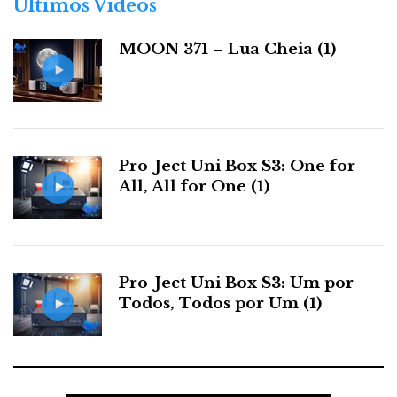
Últimos Videos
das Magico Q1, só ultrapassadas 10 anos depois pelas
i
a
Magico A1 – full metal jacket.
notáveis
MOON 371 – Lua Cheia (1)
s
Pro-Ject Uni Box S3: One for
All, All for One (1)
Pro-Ject Uni Box S3: Um por
Todos, Todos por Um (1)
Audioshow 2010, Hotel Palácio Estoril. Sala Imacustica:
Magico Q7+DarTZeel NHB458