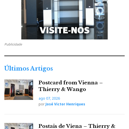
2019)
I
macshow 2019 – 3 sistemas no seu habitat
No
natural
foi outra vez a Aida II a vedeta convidada,
então com artilharia pesada da Audio Research:
monoblocos 160M.
Publicidade
Illinois Jacquet atua na Imacustica-Porto
Últimos Artigos
Postcard from Vienna –
Thierry & Wango
ago 07, 2026
por
José Victor Henriques
Postais de Viena – Thierry &