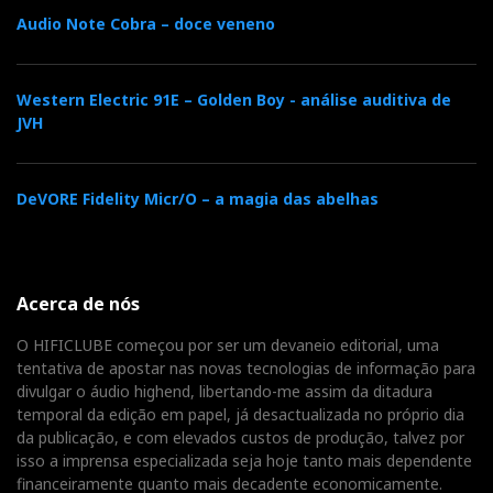
Sobre a excelência da relação qualidade/preço dos
Audio Note Cobra – doce veneno
‘Ruby’, escrevi longamente num artigo que publiquei
Marantz KI Ruby, 40
em Abril de 2019, intitulado:
anos de fidelidade
Western Electric 91E – Golden Boy - análise auditiva de
JVH
DeVORE Fidelity Micr/O – a magia das abelhas
Acerca de nós
O HIFICLUBE começou por ser um devaneio editorial, uma
tentativa de apostar nas novas tecnologias de informação para
divulgar o áudio highend, libertando-me assim da ditadura
temporal da edição em papel, já desactualizada no próprio dia
Sonus faber Olympica Nova V, Pequeno Auditório,
da publicação, e com elevados custos de produção, talvez por
isso a imprensa especializada seja hoje tanto mais dependente
Imacustica, Novembro 2020
financeiramente quanto mais decadente economicamente.