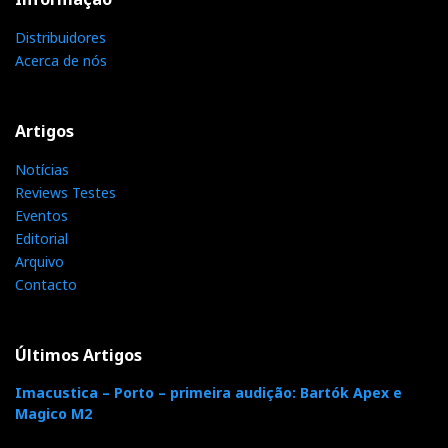
Distribuidores
Acerca de nós
Artigos
Notícias
Reviews Testes
Eventos
Editorial
Arquivo
Sonus faber Olympica Nova V + Marantz KI Ruby (Pequeno
Contacto
Auditório, Imacustica, Novembro 2020)
No Pequeno Auditório, estavam em demonstração as
Últimos Artigos
belíssimas Sonus faber Nova V, alimentadas pelo
Imacustica – Porto – primeira audição: Bartók Apex e
icónico Marantz KI Ruby e respectivo leitor-SACD,
Magico M2
que são agora peças de culto, sobretudo o leitor