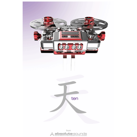
também as revistas Imasom, Audio, os jornais
Público, Correio da Manhã e DN/DNA; e ainda as
revistas britânicas Hi-Fi News e HiFiCritic.
…o presente só faz
sentido à luz da
compreensão do
passado...
Assim, quando me sento perante um produto com
‘história’, veem-me logo à memória acontecimentos
vividos, gravados e publicados e sinto uma vontade
irresistível de mergulhar no arquivo, porque o
presente só faz sentido à luz da compreensão do
passado.