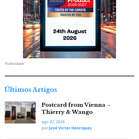
Publicidade
Últimos Artigos
Postcard from Vienna –
Nota: os leitores podem aceder aqui à listagem
Thierry & Wango
integral dos
EISA Awards
.
ago 07, 2026
por
José Victor Henriques