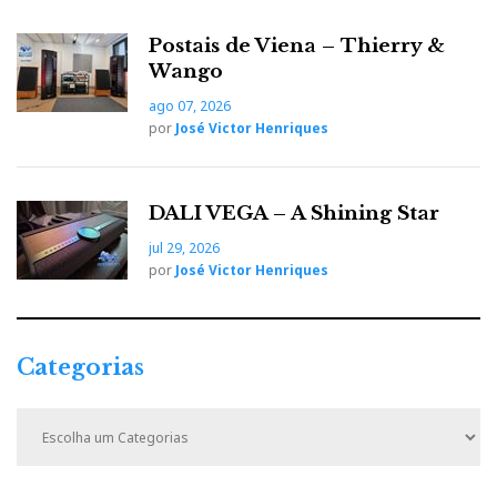
F
T
G
L
Like it? Share it.
Postais de Viena – Thierry &
Wango
a
w
o
i
P
ago 07, 2026
por
José Victor Henriques
c
i
o
n
i
e
t
g
k
n
DALI VEGA – A Shining Star
b
t
l
e
jul 29, 2026
t
por
José Victor Henriques
o
e
e
d
e
o
r
+
I
Categorias
r
C
k
n
e
a
t
e
s