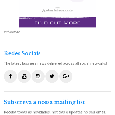
Dali Rubicon LCR on wall
Ultimate Audio Elite
EUROPEAN HIFI HEADPHONE
Publicidade
Oppo PM1 (teste Hificlube)
Redes Sociais
The latest business news delivered across all social networks!
F
Y
I
T
G
a
o
n
w
o
c
u
s
i
o
Subscreva a nossa mailing list
e
t
t
t
g
b
u
a
t
l
Oppo PM-1 - auscultadores isodinâmicos de diafragama
Receba todas as novidades, notícias e updates no seu email.