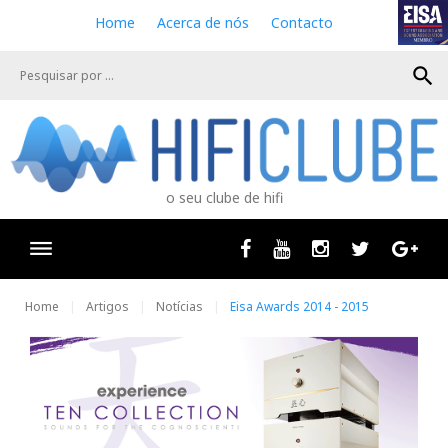
S
Home
Acerca de nós
Contacto
k
i
search
p
t
o
c
o
n
o seu clube de hifi
t
e
n
Facebook
Youtube
Instagram
Twitter
Goog
t
Home
Artigos
Notícias
Eisa Awards 2014 - 2015