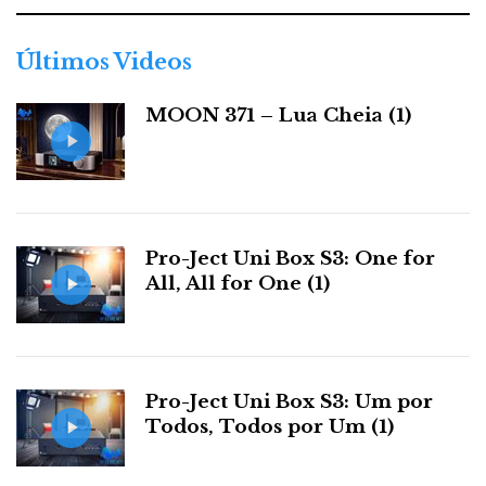
g
o
t
r
Últimos Videos
i
a
MOON 371 – Lua Cheia (1)
s
Pro-Ject Uni Box S3: One for
All, All for One (1)
Pro-Ject Uni Box S3: Um por
Todos, Todos por Um (1)