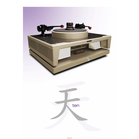
Epson EH-TW 9200 - 2765 euros
Auditório 3: sistema áudio em estéreo
Sistema áudio estéreo
Colunas B&W 600 Series