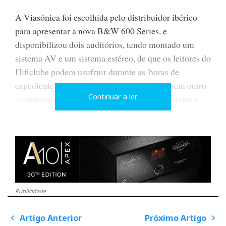
A Viasónica foi escolhida pelo distribuidor ibérico
para apresentar a nova B&W 600 Series, e
disponibilizou dois auditórios, tendo montado um
sistema AV e um sistema estéreo, de que os leitores do
Hificlube podem usufruir durante as 'horas de
expediente', ou para lá delas por marcação, sem outro
Continuar a ler
compromisso que não seja o de apreciar primeiro e
pensar depois num eventual investimento.
Adele canta no auditório AV da Viasónica
Publicidade
Artigo Anterior
Próximo Artigo
P
o