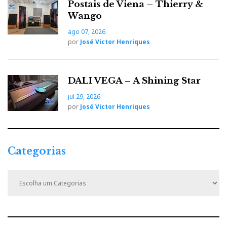
Postais de Viena – Thierry &
Wango
ago 07, 2026
por
José Victor Henriques
Nota: a qualidade de som e imagem dos videos não é
representativa da qualidade original, que deve ser
DALI VEGA – A Shining Star
apreciada in loco.
jul 29, 2026
por
José Victor Henriques
Para informações e marcações:
Categorias
VIASONICA
C
a
t
e
F
T
G
L
Like it? Share it.
g
o