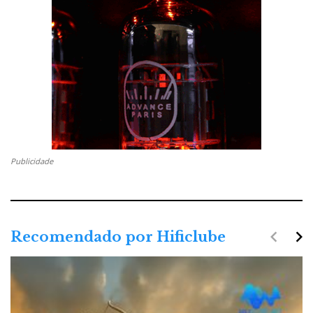
Publicidade
navigate_before
navigate_next
Recomendado por Hificlube