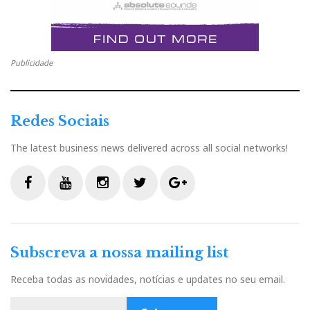
-
683 S2
1500 euros
Publicidade
Amplificação
Redes Sociais
Rotel RA-1570 - 1550 euros
The latest business news delivered across all social networks!
Leitor-CD
F
Y
I
T
G
a
o
n
w
o
c
u
s
i
o
Rotel RCD-1570 - 950 euros
Subscreva a nossa mailing list
e
t
t
t
g
b
u
a
t
l
Receba todas as novidades, notícias e updates no seu email.
o
b
g
e
e
o
e
r
r
P