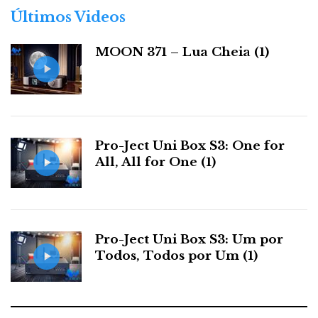
r
a
w
o
i
Últimos Videos
P
i
a
c
i
o
n
MOON 371 – Lua Cheia (1)
i
s
e
t
g
k
n
b
t
l
e
t
Pro-Ject Uni Box S3: One for
o
e
e
d
e
All, All for One (1)
o
r
+
I
r
k
n
e
Pro-Ject Uni Box S3: Um por
Todos, Todos por Um (1)
s
t