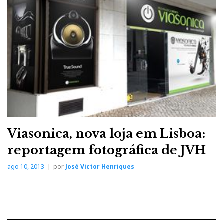
Central: HTM 61 S2 - 700 euros
Sub: HTM 61 S2 - 700 euros
Amplificação AV
Viasonica, nova loja em Lisboa:
Rotel RSX-1562 - 2 700 euros
reportagem fotográfica de JVH
ago 10, 2013
por
José Victor Henriques
Projector