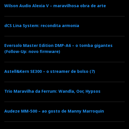
não é uma
hub
de cinema doméstico, apesar do HDMI
Wilson Audio Alexia V – maravilhosa obra de arte
ARC. É, antes de mais, um amplificador integrado
para audiófilos exigentes que querem reduzir o
dCS Lina System: recondita armonia
sistema ao essencial, sem perder a ergonomia
moderna.
Eversolo Master Edition DMP-A6 – o tomba gigantes
O preço na Europa é de 6.800€. Porém, este valor até
(Follow-Up: novo firmware)
parece razoável, porque integra um amplificador A/B
de 100/200 W, um streamer Roon Ready, um DAC a
Astell&Kern SE300 – o streamer de bolso (7)
sério, um bom pré-amplificador de phono MM/MC,
saída para auscultadores, HDMI ARC e construção
canadiana com garantia de dez anos, que, segundo a
Trio Maravilha da Ferrum: Wandla, Oor, Hypsos
Simaudio, também se aplica na Europa!
Audeze MM-500 – ao gosto de Manny Marroquin
A Compass Collection
começa bem. Muito