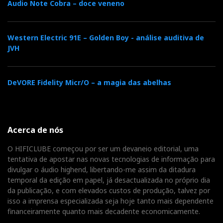
Audio Note Cobra – doce veneno
bem mesmo. O nome
significa bússola, mas o
Western Electric 91E – Golden Boy - análise auditiva de
371 não se limita a
JVH
apontar o norte: em
muitos sistemas, já é
DeVORE Fidelity Micr/O – a magia das abelhas
mesmo o destino final.
Acerca de nós
Produto: MOON 371 Network Player/Streaming
O HIFICLUBE começou por ser um devaneio editorial, uma
Amplifier
tentativa de apostar nas novas tecnologias de informação para
divulgar o áudio highend, libertando-me assim da ditadura
Preço: 6.800€
temporal da edição em papel, já desactualizada no próprio dia
da publicação, e com elevados custos de produção, talvez por
isso a imprensa especializada seja hoje tanto mais dependente
Distribuidor:
Sound & Pixel
financeiramente quanto mais decadente economicamente.