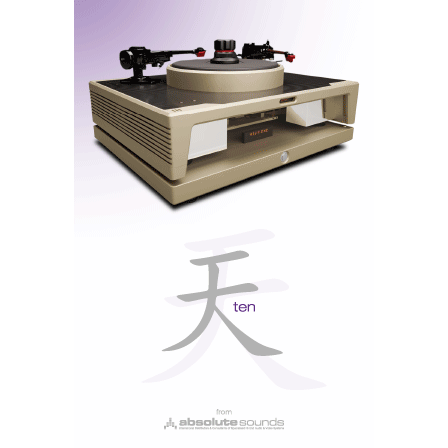
duas portas Ethernet (!), Wi-Fi, Bluetooth, USB-C
Host para leitura de ficheiros em armazenamento
externo e uma porta USB-C de serviço.
Nota: O 371 não tem entrada USB-B/USB DAC para
ligação direta ao computador, o que é uma pena. Nem
toda a gente tem um bom sinal de rede. A porta USB-
C Host serve, assim, apenas para discos ou pens USB,
não para usar o MOON como DAC USB
convencional.
‘Always on my MiND’
A aplicação MiND 2 é funcional, mas não traz nada
de novo em relação às aplicações já existentes da
Tidal Connect e Qobuz Connect. Muito menos à Roon
com a qual é compatível. Achei-a pouco intuitiva. Mas