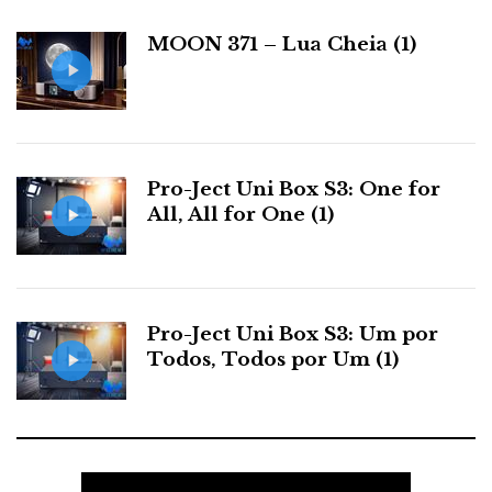
i
a
MOON 371 – Lua Cheia (1)
s
A Case of You
Pro-Ject Uni Box S3: One for
All, All for One (1)
Quando ouvi o 371 pela primeira vez, no HiFiShow
do Estoril, na sala da Sound & Pixel com colunas
DALI (ver vídeo abaixo), as condições estavam longe
de ser as ideais. E, no entanto, mesmo ali, no meio do
Pro-Ject Uni Box S3: Um por
ruído inevitável, da agitação e das limitações acústicas
Todos, Todos por Um (1)
de uma feira, percebi que estava perante algo de
verdadeiramente especial.