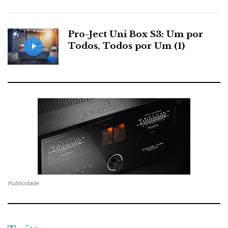
downsampling
. E aí, já não podemos fazer nada...
Pro-Ject Uni Box S3: Um por
HIGH END 2026 — Vienna: Day One —
Todos, Todos por Um (1)
Photo Highlights
Nota: veja o video em 4k full screen
Publicidade