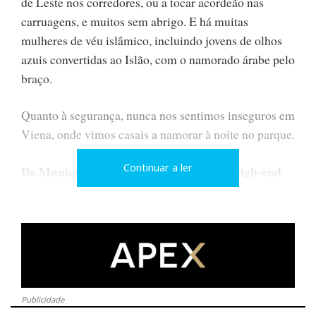
de Leste nos corredores, ou a tocar acordeão nas
carruagens, e muitos sem abrigo. E há muitas
mulheres de véu islâmico, incluindo jovens de olhos
azuis convertidas ao Islão, com o namorado árabe pelo
braço.
Quanto à segurança, nunca nos sentimos inseguros em
Viena, onde vimos casais a namorar à noite no parque.
Continuar a ler
De Munique para Viena atrás do áudio high-end
O Hificlube.net acompanhou, ano após ano,
religiosamente, a liturgia de Munique (e, antes dela, a
de Frankfurt): os corredores intermináveis, os
reencontros pessoais, as novidades tecnológicas, os
exageros, as surpresas e os pequenos milagres
Publicidade
acústicos.