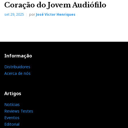
Coração do Jovem Audiófilo
set 29, 2025
por
José Victor Henriques
Informação
Distribuidores
Acerca de nós
Artigos
Notícias
HIGH END 2026 — Vienna: Day Three — Photo
Reviews Testes
Highlights
Eventos
Editorial