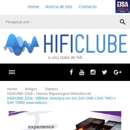
S
Home
Acerca de nós
Contacto
k
i
search
p
t
o
c
o
n
o seu clube de hifi
t
e
n
Facebook
Youtube
Instagram
Twitter
Goog
t
Home
Artigos
Eventos
HIGH END 2026 – Vienna: Reportagem Hificlube.net
HIGH END 2026 - VIENNA: Abertura em Sol. DAY ONE + DAY TWO +
DAY THREE (new videos)