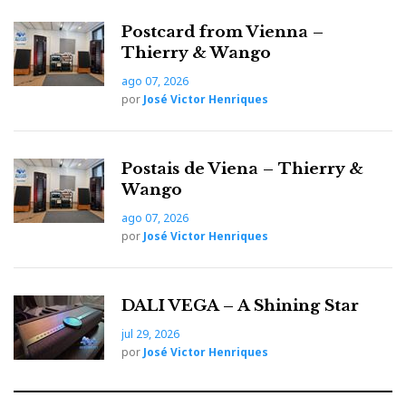
Postcard from Vienna –
Thierry & Wango
ago 07, 2026
por
José Victor Henriques
Postais de Viena – Thierry &
Wango
ago 07, 2026
por
José Victor Henriques
Palácio de Schönbrunn, Viena: sala onde Mozart tocou pela
primeira vez aos seis anos.
DALI VEGA – A Shining Star
Valsa de Strauss
jul 29, 2026
por
José Victor Henriques
Dizem que cada imagem vale mais que mil palavras.
HIGH END 2026
Paradoxalmente, o
é também um