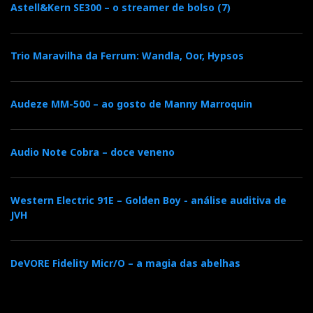
Astell&Kern SE300 – o streamer de bolso (7)
Trio Maravilha da Ferrum: Wandla, Oor, Hypsos
Audeze MM-500 – ao gosto de Manny Marroquin
Audio Note Cobra – doce veneno
Western Electric 91E – Golden Boy - análise auditiva de
HIGH END 2026 — Vienna: Day Four — Video
JVH
Highlights
Nota: veja o video em 4k full screen
DeVORE Fidelity Micr/O – a magia das abelhas