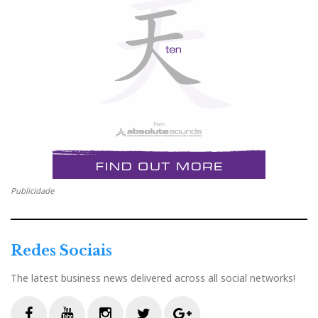
um dia de chuva ontem.
E o Hificlube.net vai lá estar para ouvir tudo: sala a
sala, marca a marca, pessoa a pessoa. Ou quase.
Porque há 500 expositores e 1000 marcas distribuídas
por cinco andares (+shows paralelos). E, quando é
preciso fazer escolhas, nós optamos sempre pelas
marcas dos nossos patrocinadores, pois são eles que
nos permitem estar aqui para as ouvir — e descobrir.
Publicidade
Depois de anos a escrever longos textos sobre tons,
sons e dons — ou a falta deles —, nos últimos anos
decidimos dar primazia à imagem, porque oferece o
Redes Sociais
máximo de informação no mínimo de tempo e espaço.
The latest business news delivered across all social networks!
Vivaldi na Karlskirche