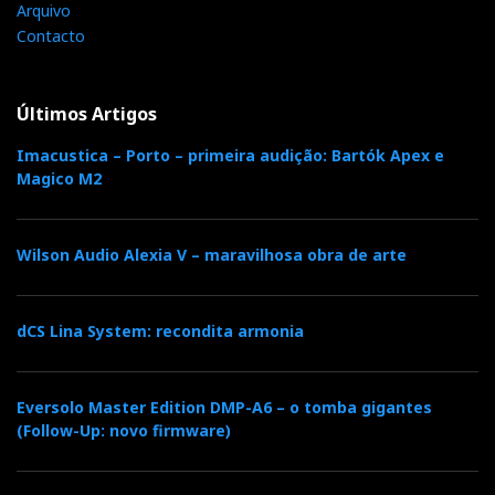
Nota: veja o video em 4k full screen
Arquivo
Contacto
Últimos Artigos
Imacustica – Porto – primeira audição: Bartók Apex e
Magico M2
Wilson Audio Alexia V – maravilhosa obra de arte
dCS Lina System: recondita armonia
HIGH END 2026 — Vienna: Day Four — Photo
Highlights
Eversolo Master Edition DMP-A6 – o tomba gigantes
(Follow-Up: novo firmware)
Nota: veja o video em 4k full screen