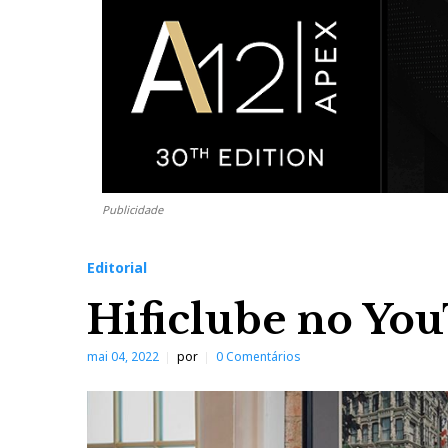
Publicidade
Editorial
Hificlube no Yo
mai 04, 2022
por
0 Comentários