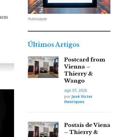
quem
Publicidade
Últimos Artigos
Postcard from
Vienna –
Thierry &
Wango
ago 07, 2026
por
José Victor
Henriques
Postais de Viena
– Thierry &