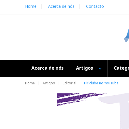
S
Home
Acerca de nós
Contacto
k
i
p
t
o
c
o
n
t
e
Acerca de nós
Artigos
Catego
n
t
Home
Artigos
Editorial
Hificlube no YouTube