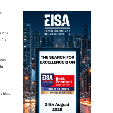
a
s nas
 são
neas
da
vidas.