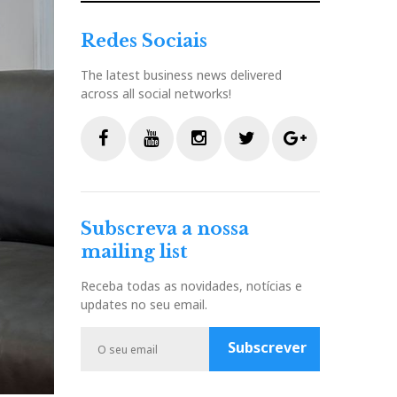
Redes Sociais
The latest business news delivered
across all social networks!
F
Y
I
T
G
a
o
n
w
o
c
u
s
i
o
Subscreva a nossa
e
t
t
t
g
mailing list
b
u
a
t
l
o
b
g
e
e
Receba todas as novidades, notícias e
o
e
r
r
P
updates no seu email.
k
a
l
m
u
Subscrever
s