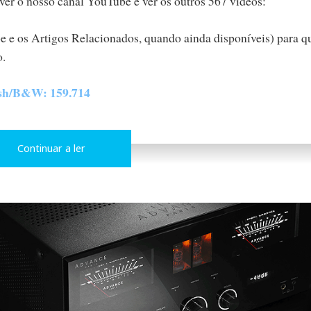
ever o nosso canal YouTube e ver os outros 567 vídeos:
be e os Artigos Relacionados, quando ainda disponíveis) para 
go.
h/B&W: 159.714
Continuar a ler