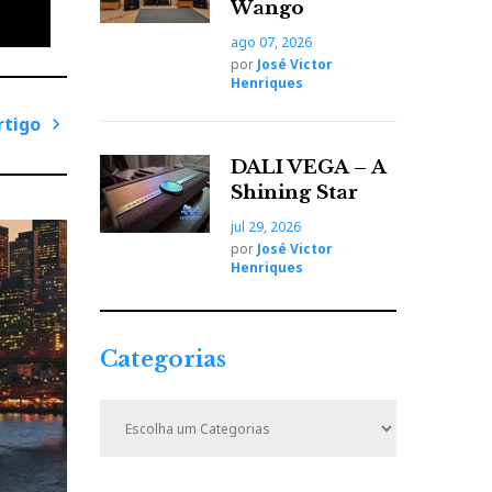
Wango
ago 07, 2026
por
José Victor
Henriques
rtigo
P
DALI VEGA – A
r
Shining Star
ó
jul 29, 2026
x
por
José Victor
i
Henriques
m
o
A
Categorias
r
t
C
i
a
t
g
e
o