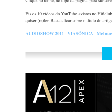
Clique no ícone, no topo da página, para subscr
Eis os 10 vídeos do YouTube +vistos no Hificlu
quiser (re)ler. Basta clicar sobre o título do arti
AUDIOSHOW 2011 - VIASÓNICA - McIntos