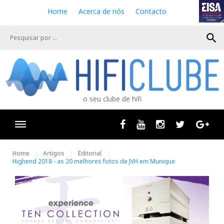
S
Home
Acerca de nós
Contacto
k
i
search
p
t
o
c
o
n
o seu clube de hifi
t
e
n
Facebook
Youtube
Instagram
Twitter
Goog
t
Home
Artigos
Editorial
Highend 2018 - as 20 melhores fotos de JVH em Munique