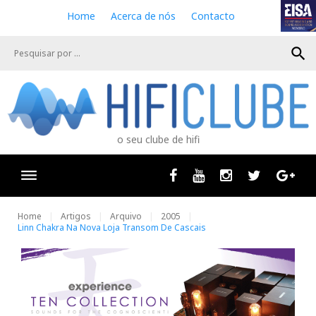
S
Home
Acerca de nós
Contacto
k
i
search
p
t
o
c
o
n
o seu clube de hifi
t
e
n
Facebook
Youtube
Instagram
Twitter
Goog
t
Home
Artigos
Arquivo
2005
Linn Chakra Na Nova Loja Transom De Cascais