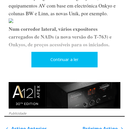
equipamentos AV com base em electrónica Onkyo e
colunas BW e Linn, as novas Unik, por exemplo.
Num corredor lateral, vários expositores
carregados de NADs (a nova versão do T-763) e
Onkyos, de preços acessíveis para os iniciados.
Continuar a ler
Sendo eu de Cascais, regozijo-me pelo facto de o
Carlos Moreira ter apostado no potencial adormecido
desta área privilegiada e desejo-lhe sorte e sucesso.
LINN EM EXCLUSIVO
Publicidade
Em duas salas dedicadas, demonstra-se a electrónica
Artigo Anterior
Próximo Artigo