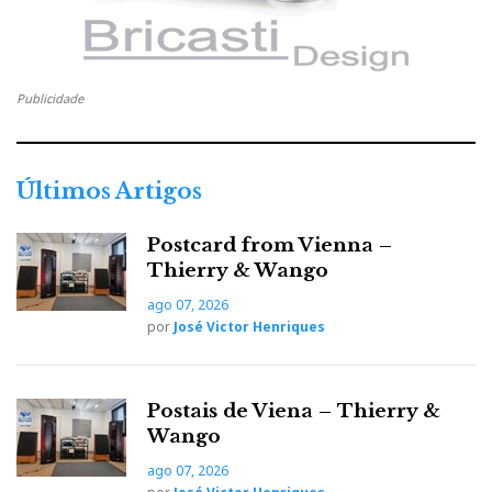
patenteada de amplificação que pode ser retroaplicada
a outros amplificadores da marca, como é o caso do
Klimax Chakra 500 Twin.
Publicidade
Para mais informações:
TRANSOM
Últimos Artigos
Postcard from Vienna –
F
T
G
L
Like it? Share it.
Thierry & Wango
ago 07, 2026
a
w
o
i
P
por
José Victor Henriques
c
i
o
n
i
Postais de Viena – Thierry &
e
t
g
k
n
Wango
ago 07, 2026
b
t
l
e
t