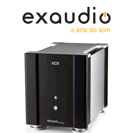
Chakra, apresentado este ano em Las Vegas, esteja
disponível.
João Cancela conversa animadamente com
Andreas Manz
Presentes estavam também João Cancela, da
Esotérico, e Thomas Saheicha, Director de Vendas e
Marketing, da Linn, que me explicou a origem do
nome Chakra: «Ivor é um ferveroso adepto do ioga, e
«chakra» significa «ponto de energia, de poder».
Voilá! E, claro, a palavra tem o imprescindível «K»...
Esclareceu também Thomas que Chakra não é apenas
um novo modelo da Linn, é uma nova tecnologia