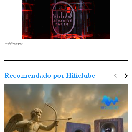
Publicidade
navigate_before
navigate_next
Recomendado por Hificlube