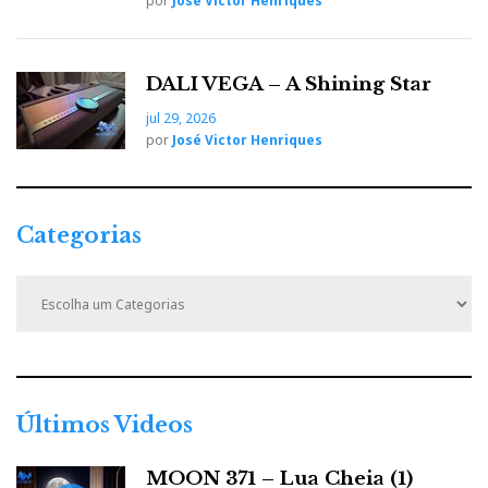
por
José Victor Henriques
o
e
e
d
e
DALI VEGA – A Shining Star
o
r
+
I
r
jul 29, 2026
por
José Victor Henriques
k
n
e
s
Categorias
t
C
a
t
e
g
o
r
Últimos Videos
i
a
MOON 371 – Lua Cheia (1)
s