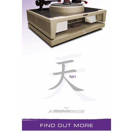
A fonte de alimentação é, claro, comutada como
acontece já com todos os produtos Linn, no
cumprimento da legislação europeia. O que significa
que temos muita potência e pouco dispêndio de
energia a partir de amplificadores peso-pluma.
A série Chakra é composta pela linha 100, sendo que
o 100 se refere à potência e o primeiro número: 2 100,
3 100, etc. ao número de canais; e 200, seguindo a
mesma lógica numérica.
O novo Chakra, acolitado por um prévio Exotik e
colunas Ninka, não dá uma «banhada» no «velho»