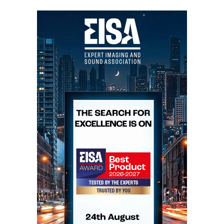
«jitter» aumenta exponencialmente. E, de qualquer
modo, não é alegadamente possível ir buscar ao disco
mais informação do que foi registada no original.
Contudo, tal como está implementado pela
JVC
, o
«oversampling» resulta mesmo: não temos só mais
informação, temos melhor informação. Assim, ao
contrário do Teac, ao qual atribuí 16 em 20 na
reprodução de CD, o Reimyo atinge o topo da escala
com 20/20 (ver O Juízo Final).
Reimyo CDP-777 e Chord DAC64: divórcio
litigioso
Objectivamente o desempenho electromecânico do