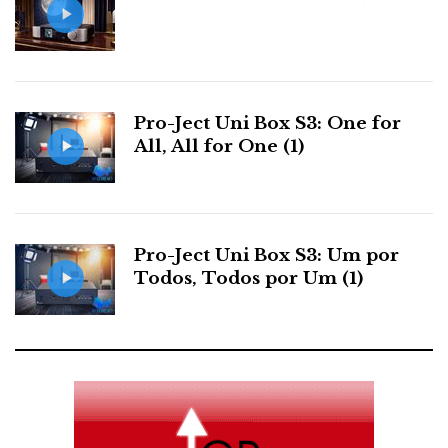
e
t
g
k
n
b
t
l
e
t
o
e
e
d
e
Pro-Ject Uni Box S3: One for
All, All for One (1)
o
r
+
I
r
k
n
e
Pro-Ject Uni Box S3: Um por
s
Todos, Todos por Um (1)
t