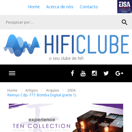
S
Home
Acerca de nós
Contacto
k
i
search
p
t
o
c
o
n
o seu clube de hifi
t
e
n
Facebook
Youtube
Instagram
Twitter
Goog
t
Home
Artigos
Arquivo
2004
Reimyo Cdp-777: Bomba Digital (parte 1)