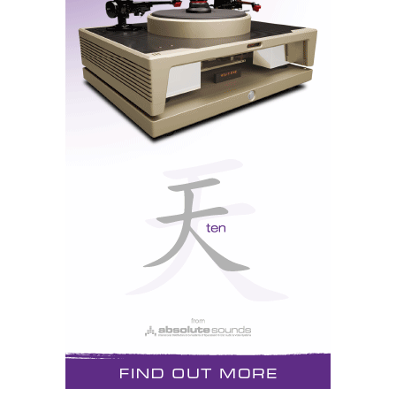
O processador K2 criado pela JVC não é mais que
uma variação das técnicas de «oversampling»
concebidas pela Philips para resolver o pecado
original da opção pelos 16-bit quando o «chip» TDA
1540 q«só» tinha 14-bit. O K2 opera com uma
resolução interna de 24-bit e faz o «oversampling» do
sinal original para 176.4kHz. A que se segue o «4X
upsampling» ao nível dos filtros digitais para
705.6kHz, o limite dos DACs utilizados (96kHzx8):
Burr-Brown
PCM-1704
(são multibit e não do tipo
delta-sigma vulgarmente designados por bitstream
mais sensíveis ao jitter).
Os leitores interessados podem ler
aqui
e
aqui
artigos