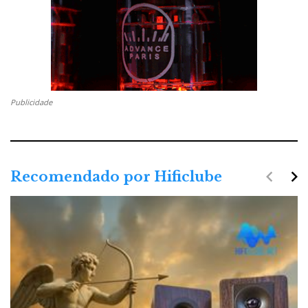
Publicidade
navigate_before
navigate_next
Recomendado por Hificlube