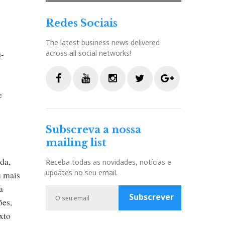
Redes Sociais
The latest business news delivered
a-
across all social networks!
e
F
Y
I
T
G
a
o
n
w
o
c
u
s
i
o
Subscreva a nossa
e
t
t
t
g
mailing list
b
u
a
t
l
o
b
g
e
e
da,
Receba todas as novidades, notícias e
o
e
r
r
P
updates no seu email.
u mais
k
a
l
a
m
u
Subscrever
ões,
s
xto