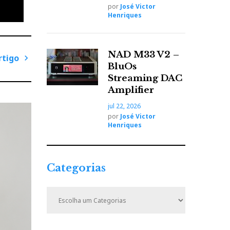
por
José Victor
 um
Henriques
não à
mas não
NAD M33 V2 –
rtigo
BluOs
P
Streaming DAC
r
Amplifier
ó
jul 22, 2026
x
por
José Victor
ouco
i
Henriques
 de
m
o
entam
A
esmo
Categorias
r
sa
t
C
idade;
i
a
t
g
e
o