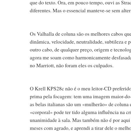
que do texto. Ora, em pouco tempo, ouvi as Stra
diferentes. Mas o essencial manteve-se sem alte
Os Valhalla de coluna são os melhores cabos que
dinâmica, velocidade, neutralidade, subtileza e 
outro cabo, de qualquer preço, origem e tecnolo
agora me soam como harmonicamente desfasadas. 
no Marriott, não foram eles os culpados.
O Krell KPS28c não é o meu leitor-CD preferido,
prima pela focagem: tem uma imagem maior-do-q
as belas italianas são um «mulherão» de coluna
«corporal» pode ter tido alguma influência na crí
unanimidade à sala. Mas também não é por aqui 
meses com agrado, e aprendi a tirar dele o melhor