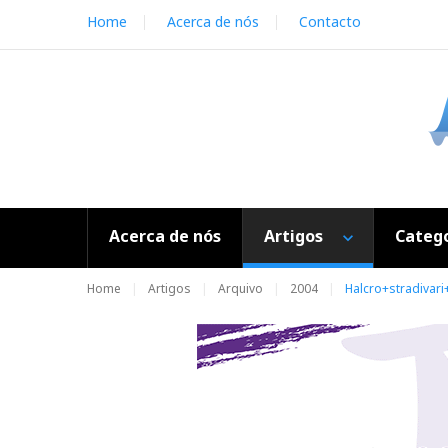
S
Home
Acerca de nós
Contacto
k
i
p
t
o
c
o
n
t
e
Acerca de nós
Artigos
Catego
n
t
Home
Artigos
Arquivo
2004
Halcro+stradivari