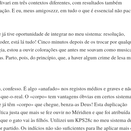
divari em três contextos diferentes, com resultados também
ração. E eu, meus amigoszzz, em tudo o que é essencial não pac
 já tive oportunidade de integrar no meu sistema: resolução,
poder, está lá tudo! Cinco minutos depois de os trocar por qualq
gia, estou a ouvir colorações que antes me soavam como musica
Parto, pois, do princípio, que, a haver algum crime de lesa m
 confesso. É algo «anafado» nos registos médios e graves e nã
ue-o-real. O «corpo» tem vantagens óbvias em certos sistem
 e já têm «corpo» que chegue, benza-as Deus! Esta duplicação
tica justa que mais se fez ouvir no Méridien e que foi atribuída
que o gato vai às filhós. Utilizei um KPS28c no meu sistema d
 partido. Os indícios não são suficientes para lhe aplicar mais