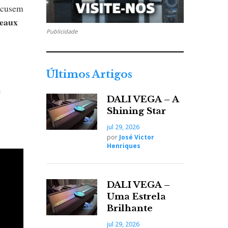
 acusem
beaux
Publicidade
Últimos Artigos
m
DALI VEGA – A
Shining Star
jul 29, 2026
por
José Victor
or
Henriques
 oca?)
e
quando
DALI VEGA –
Uma Estrela
ão,
Brilhante
s
jul 29, 2026
o meu