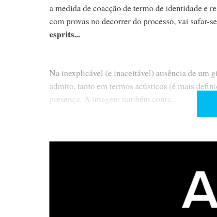
a medida de coacção de termo de identidade e r
com provas no decorrer do processo, vai safar-
esprits...
Na inexplicável (e inaceitável) ausência de um g
admito, tanto em termos acústicos (é mais defin
presença. A imagem também conta...
No Marriott, o «peso» dos graves das Stradivari 
«ill-defined bass». A causa (desculpa?) pode te
das paredes. O meu cérebro consegue compensar 
definição. Talvez por isso me tenha emocionado
a razão está demasiado ocupada. Também é verda
mal registadas num CD-R, associada ao que se po
Stradivari - a tendência para «ampliar» o palco 