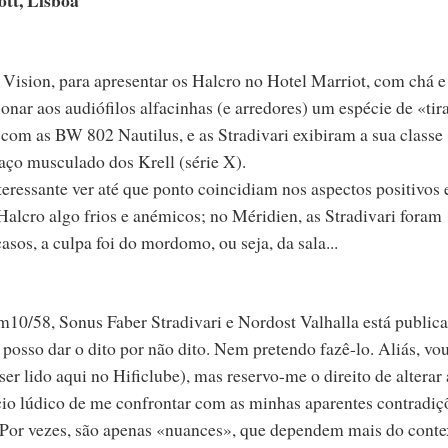
 Vision, para apresentar os Halcro no Hotel Marriot, com chá e
nar aos audiófilos alfacinhas (e arredores) um espécie de «tir
com as BW 802 Nautilus, e as Stradivari exibiram a sua classe
aço musculado dos Krell (série X).
nteressante ver até que ponto coincidiam nos aspectos positivos 
alcro algo frios e anémicos; no Méridien, as Stradivari foram
sos, a culpa foi do mordomo, ou seja, da sala...
10/58, Sonus Faber Stradivari e Nordost Valhalla está publica
o posso dar o dito por não dito. Nem pretendo fazê-lo. Aliás, vo
er lido aqui no Hificlube), mas reservo-me o direito de alterar 
cio lúdico de me confrontar com as minhas aparentes contradiç
 Por vezes, são apenas «nuances», que dependem mais do conte