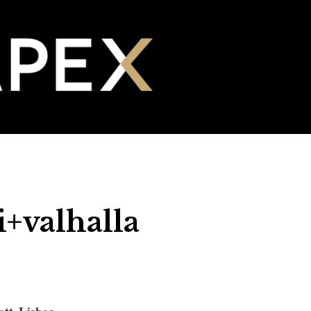
i+valhalla
ott, Lisboa