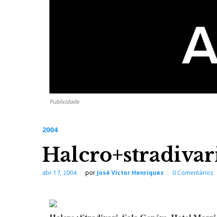
Publicidade
2004
Halcro+stradivar
abr 17, 2004
por
José Victor Henriques
0 Comentários
Halcro+Stradivari, Sala Genéve, Hotel Marri