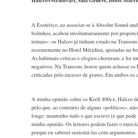
A Esotérico, ao associar-se à Absolut Sound and
bolinhos, acabou involuntariamente por proporcio
teimas»: os Halcro já tinham estado na Transom 
recentemente no Hotel Méridien, apoiadas no br
As habituais críticas e elogios choveram, e foi i
negativos. Na Transom, houve quem achasse os H
criticadas pelo excesso de graves. Em ambos os ca
A minha opinião sobre os Krell 400cx, Halcro dm
pelo que, ao contrário de alguns «políticos», nã
longe: mantenho tudo o que escrevi (e que pode s
minha opinião. Os leitores podem fazer o exercí
porque eu saberei sustentá-las com argumentos.