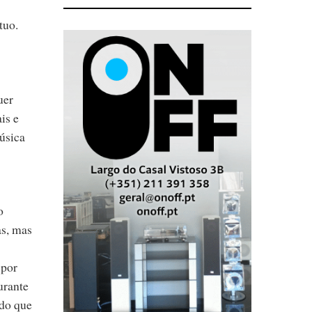
tuo.
uer
is e
úsica
o
as, mas
 por
urante
 do que