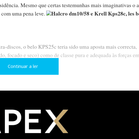
esidência. Mesmo que certas testemunhas mais imaginativas o
Halcro dm10/58 e Krell Kps28c, les 
se com uma pena leve.
ira-discos, o belo KPS25c teria sido uma aposta mais correcta,
ido, focado e seco) como de classe pura e adequada às forças e
Continuar a ler
foi substituído, hélas, por aquilo que os americanos designam p
r sido o revestimento de madeira (o malfadado pladur com caixa
melhor o inefável peso do som que a insustentável ausência d
 mais no Méridien que no Marriott. O coração não se comove 
de que a insistência em faixas de discos com muita reverberaç
de, desde já, considerar como uma característica intrínseca da
e com ele o seu «conteúdo» - pode ter tido alguma influência n