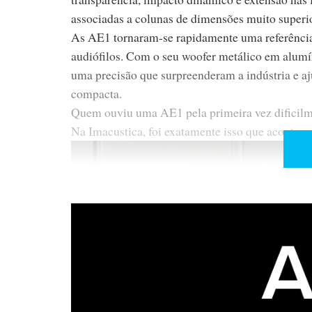
associadas a colunas de dimensões muito superi
As AE1 tornaram-se rapidamente uma referência
audiófilos. Com o seu woofer metálico em alum
uma precisão que surpreenderam a indústria e a
compacta.
Quem ouviu uma AE1 pela primeira vez dificilm
Na Imacustica, foi exatamente isso que acontece