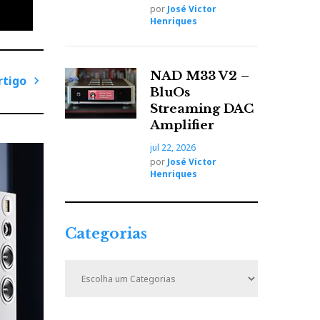
por
José Victor
Henriques
NAD M33 V2 –
rtigo
BluOs
P
Streaming DAC
r
Amplifier
ó
jul 22, 2026
x
por
José Victor
i
Henriques
m
o
A
Categorias
r
avam,
t
C
e forma
i
a
t
g
e
o
lientes