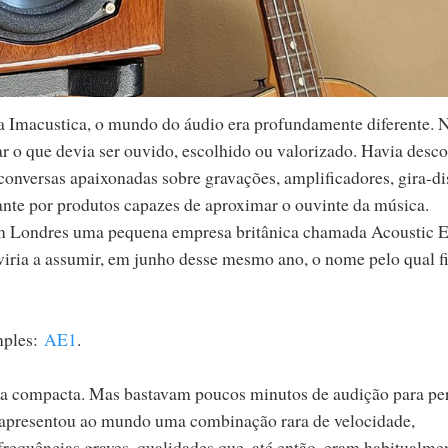
a Imacustica, o mundo do áudio era profundamente diferente. 
car o que devia ser ouvido, escolhido ou valorizado. Havia desco
conversas apaixonadas sobre gravações, amplificadores, gira-di
tante por produtos capazes de aproximar o ouvinte da música.
em Londres uma pequena empresa britânica chamada Acoustic E
viria a assumir, em junho desse mesmo ano, o nome pelo qual fi
ples:
AE1
.
una compacta. Mas bastavam poucos minutos de audição para pe
 apresentou ao mundo uma combinação rara de velocidade,
frequências graves, qualidades que, até então, eram habitualme