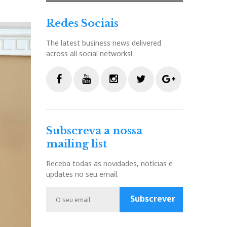
Redes Sociais
The latest business news delivered
across all social networks!
F
Y
I
T
G
a
o
n
w
o
c
u
s
i
o
Subscreva a nossa
e
t
t
t
g
mailing list
b
u
a
t
l
o
b
g
e
e
Receba todas as novidades, notícias e
o
e
r
r
P
updates no seu email.
k
a
l
m
u
Subscrever
s