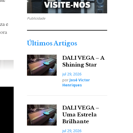
Publicidade
za e
tora
Últimos Artigos
DALI VEGA – A
Shining Star
jul 29, 2026
por
José Victor
Henriques
DALI VEGA –
Uma Estrela
Brilhante
jul 29, 2026