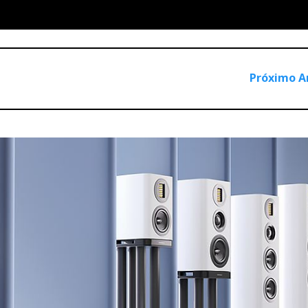
Próximo A
AE1. Não porque estivessem "na moda”, porque ainda não est
nharia criada por pessoas obcecadas por reproduzir música d
nte.
esença marcante nos primeiros anos da Imacustica e muitos c