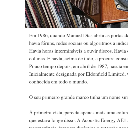
Em 1986, quando Manuel Dias abriu as portas d
havia fóruns, redes sociais ou algoritmos a indi
Havia horas intermináveis a ouvir discos. Havia 
colunas. E havia, acima de tudo, a procura cons
Pouco tempo depois, em abril de 1987, nascia 
Inicialmente designada por Eldonfield Limited, 
conhecida em todo o mundo.
O seu primeiro grande marco tinha um nome sim
À primeira vista, parecia apenas mais uma col
que estava longe disso. A Acoustic Energy AE1
transparência, impacto dinâmico e extensão nas 