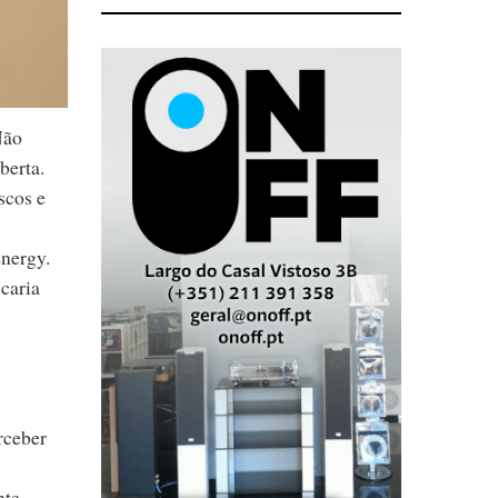
Não
berta.
scos e
nergy.
caria
rceber
nte