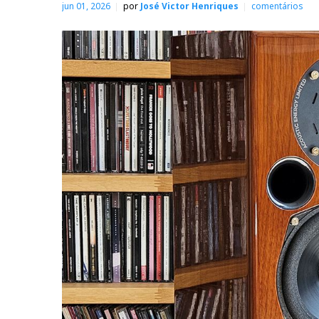
jun 01, 2026
por
José Victor Henriques
comentários