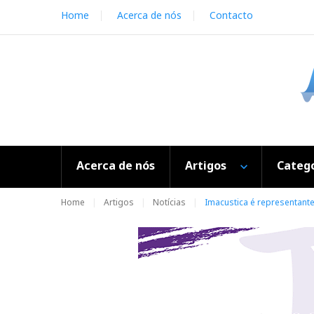
S
Home
Acerca de nós
Contacto
k
i
p
t
o
c
o
n
t
e
Acerca de nós
Artigos
Catego
n
t
Home
Artigos
Notícias
Imacustica é representante