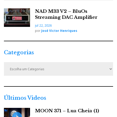
P
NAD M33 V2 – BluOs
c
i
o
n
i
Streaming DAC Amplifier
e
t
g
k
jul 22, 2026
n
por
José Victor Henriques
b
t
l
e
t
o
e
e
d
Categorias
e
C
o
r
+
I
r
a
t
k
n
e
e
g
o
s
r
Últimos Videos
i
t
a
MOON 371 – Lua Cheia (1)
s