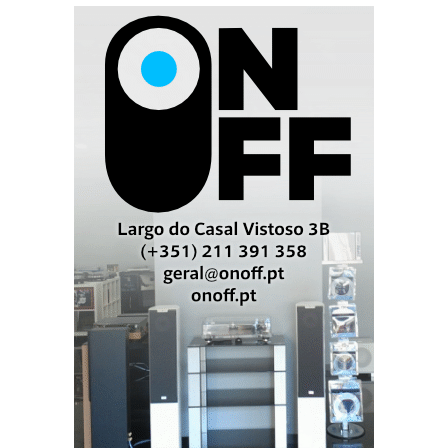
nível de pressão sonora, pergunto-me se o rigor da
fase - só possível quando todos os sons (acima dos
250Hz, neste caso) têm origem num mesmo plano -
não é o factor mais importante para um mecanismo de
audição humano incapaz de detectar diferenças de
amplitude inferiores a 1dB (uma diferença de potência
de 26%) mas capaz de detectar variações no domínio
da frequência de 0,06% e no domínio do tempo de 0,5
milisegundos! Não é pela intensidade (amplitude) do
choro mas pela diferença de timbre (frequência) que
uma mãe detecta e localiza o filho entre várias
crianças. Talvez seja por isso que a minha esposa
gosta tanto delas.
Sendo pai, não terei essa capacidade inata, mas