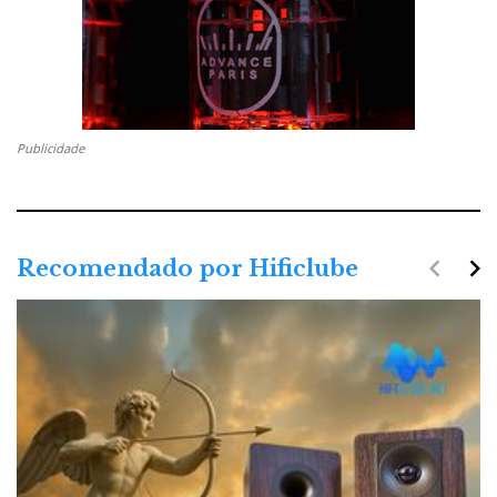
Publicidade
navigate_before
navigate_next
Recomendado por Hificlube