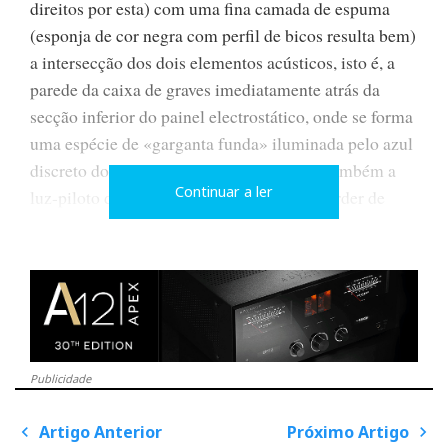
direitos por esta) com uma fina camada de espuma
(esponja de cor negra com perfil de bicos resulta bem)
a intersecção dos dois elementos acústicos, isto é, a
parede da caixa de graves imediatamente atrás da
secção inferior do painel electrostático, onde se forma
uma espécie de «garganta funda» iluminada pelo azul
discreto do logotipo da ML, e se esconde também a
Continuar a ler
luz-piloto da sobrecarga (se não os quer perder de
vista, basta recortar os respectivos orifícios na
espuma).
Esta cópula perfeita (com preservativo de espuma
para não engravidar os registos médio-graves) deve-se
Publicidade
em especial à utilização da técnica designada por
ForceForward (nada de segundos sentidos...) que
Artigo Anterior
Próximo Artigo
P
consiste na montagem de um segundo altifalante na
o