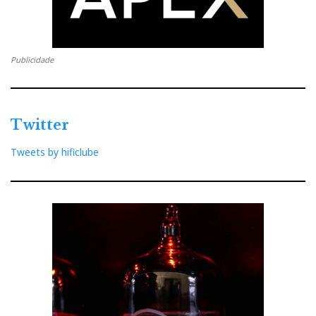
Publicidade
Twitter
Tweets by hificlube