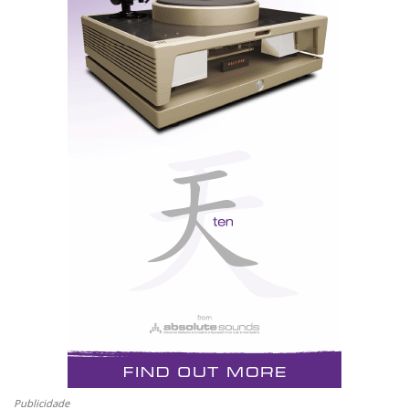
para melhor recriarem a ilusão de espaço e
profundidade do palco sonoro. A posição de cada uma
das colunas relativa ao ouvinte, em termos de
distância, de inclinação e de direcção continua,
contudo, a ser crítica para se obter o desejado efeito
holográfico - é como mergulhar mentalmente num
holograma que à vista desarmada parece não fazer
sentido.
Dizer que a performance das Martin Logan Odyssey
não cessa de me surpreender pela positiva é dizer
pouco; não dizer que toda a família as prefere às
portentosas Wilson Watt/Puppies System 6 -
provavelmente as melhores colunas de som do mundo
dentro da sua classe - seria mentir, por muito absurdo
que isso se apresente ao meu entendimento das coisas
Publicidade