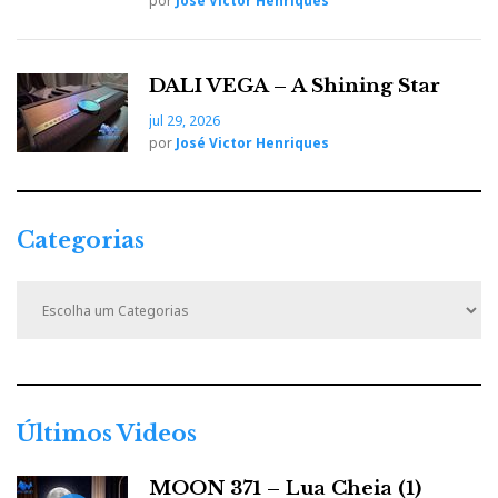
por
José Victor Henriques
DALI VEGA – A Shining Star
jul 29, 2026
por
José Victor Henriques
Categorias
C
a
t
e
g
o
r
Últimos Videos
i
a
MOON 371 – Lua Cheia (1)
s