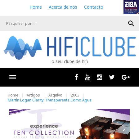
S
Home
Acerca de nós
Contacto
k
i
search
p
t
o
c
o
n
o seu clube de hifi
t
e
n
Facebook
Youtube
Instagram
Twitter
Goog
t
Home
Artigos
Arquivo
2003
Martin Logan Clarity: Transparente Como Água