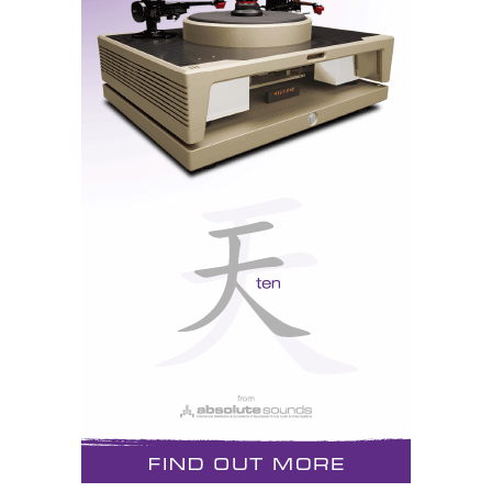
numa reunião de família em frente ao televisor.
Ficam, aliás, lindas ao lado de um moderno ecrã de
plasma
.
O ano audiófilo ainda agora vai a meio, mas as Martin
Logan Clarity perfilam-se desde já como fortes
candidatas ao prémio de Coluna do Ano.
Gayle Sanders criou-as em homenagem à esposa
Debbie. Leve a sua esposa também a ouvi-las sem
compromisso (não paga nada por isso) na Imacústica,
Porto (22 537 7319) ou na Absolut Sound, (21 355
2710) em Lisboa. Ela vai adorar.
Distribuidor:
Imacústica