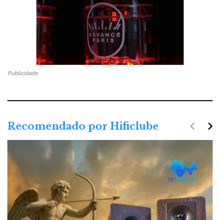
Publicidade
navigate_before
navigate_next
Recomendado por Hificlube