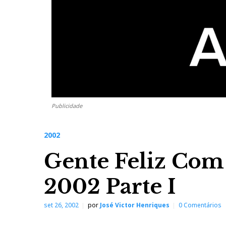
Publicidade
2002
Gente Feliz Com
2002 Parte I
set 26, 2002
por
José Victor Henriques
0 Comentários