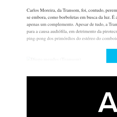
Carlos Moreira, da Transom, foi, contudo, peremp
se embora, como borboletas em busca da luz. É 
apenas um complemento. Apesar de tudo, a Tran
para a causa audiófila, em detrimento da pirotec
ping-pong dos primórdios do estéreo do comboio a
Diogo mendes (Transom)
Diogo Mendes concorda: «São poucos hoje os que
fabuloso Fujitsu, são as palavras de ordem nas lo
Isabel e Ricardo, os noivos do Audioshow