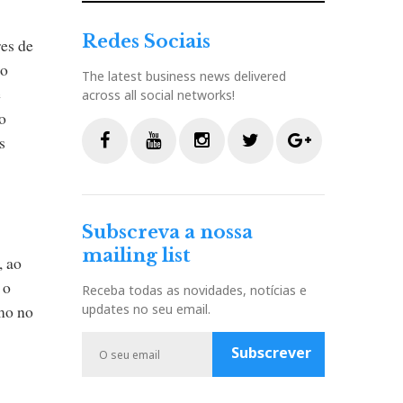
Redes Sociais
res de
po
The latest business news delivered
e
across all social networks!
o
s
F
Y
I
T
G
a
o
n
w
o
c
u
s
i
o
Subscreva a nossa
e
t
t
t
g
mailing list
b
u
a
t
l
, ao
o
b
g
e
e
 o
Receba todas as novidades, notícias e
o
e
r
r
P
omo no
updates no seu email.
k
a
l
m
u
Subscrever
s