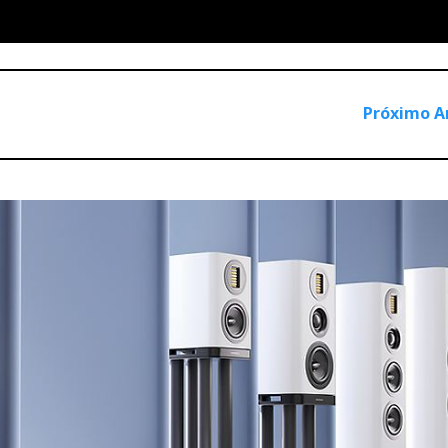
? felizes como sempre, espero eu: terão comprado um Denon?)
 têm apartamento, móveis e electrodomésticos. Amor não falta.
almente à Videoacústica. Apresentei-lhes António Monteiro e 
Próximo A
Ricardo confessar que me lia...de vez em quando: «O meu pai 
ensar. Sintomático: o pai do Ricardo deve ser da minha idade
e mesmo que eu queria...». Ricardo olhou para Isabel. Um sorr
e gostas, eu gosto...». O mundo devia ser sempre assim: bonit
g (KEF)
ce que, pelo preço do apartamento deles, davam na sala ao lado 
SIM2. Johan Coorg, KEF, dançava na sala bem disposto como s