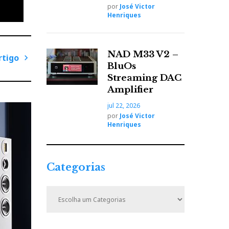
por
José Victor
Henriques
 Falta
João
NAD M33 V2 –
rtigo
não
BluOs
P
...
Streaming DAC
r
Amplifier
ó
jul 22, 2026
x
por
José Victor
iso
i
Henriques
o.
m
o
A
Categorias
r
t
C
i
a
t
g
voz a
e
o
empre.