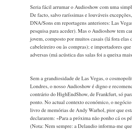
Seria fácil arrumar o Audioshow com uma simpl
De facto, salvo raríssimas e louváveis excepções,
DNA/Sons em reportagens anteriores: Las Vegas
pesquisa para aceder). Mas o Audioshow tem cara
jovem, composto por muitos casais (lá fora elas
cabeleireiro ou às compras); e importadores qu
adversas (má acústica das salas foi a queixa mai
Sem a grandiosidade de Las Vegas, o cosmopolit
Londres, o nosso Audioshow é digno e recomenda
contrário do HighEndShow, de Frankfurt, só para 
ponto. No actual contexto económico, o negócio 
livro de memórias de Andy Warhol, pior que estar 
declararem: «Para a próxima não ponho cá os p
(Nota: Nem sempre: a Delaudio informa-me que nã