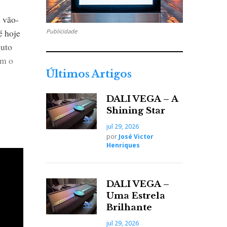
e vão-
é hoje
Publicidade
buto
am o
Últimos Artigos
DALI VEGA – A
Shining Star
jul 29, 2026
por
José Victor
Henriques
este
DALI VEGA –
Uma Estrela
Brilhante
jul 29, 2026