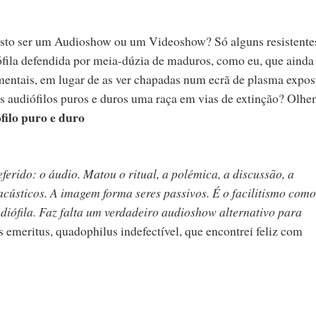
osto ser um Audioshow ou um Videoshow? Só alguns resistente
iófila defendida por meia-dúzia de maduros, como eu, que ainda
entais, em lugar de as ver chapadas num ecrã de plasma expos
os audiófilos puros e duros uma raça em vias de extinção? Olh
filo puro e duro
erido: o áudio. Matou o ritual, a polémica, a discussão, a
acústicos. A imagem forma seres passivos. É o facilitismo como
udiófila. Faz falta um verdadeiro audioshow alternativo para
s emeritus, quadophilus indefectível, que encontrei feliz com