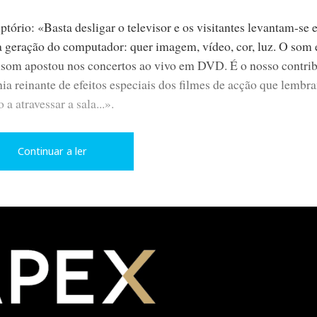
tório: «Basta desligar o televisor e os visitantes levantam-se 
a geração do computador: quer imagem, vídeo, cor, luz. O som 
som apostou nos concertos ao vivo em DVD. É o nosso contri
nia reinante de efeitos especiais dos filmes de acção que lembr
 atravessar a sala...».
Continuar a ler
 se interessam pelo estéreo. AV, «surround» e plasma, como 
jas».