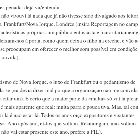
es penada: dejá vu/entendu.
 não vi/ouvi lá nada que já não tivesse sido divulgado aos leito
, Frankfurt/Nova Iorque, Londres (insira Reportagem no cam
cterísticas próprias: um público entusiasta e maioritariament
 deixam-nos à porta, como quem deixa o filho na creche, e vão a
e se preocupam em oferecer o melhor som possível em condiçõe
s ouvida).
ismo de Nova Iorque, o luxo de Frankfurt ou o pedantismo de
-se (eu devia dizer mal porque a organização não me convida
citar um). É certo que a maior parte da «malta» só vai lá picar
é mais aparente que real: muita parra e pouca uva. Mas, tal c
lá é não estar lá. Todos os anos oiço expositores e visitantes
és». Ano após ano, ei-los que voltam. Resmungam, mas voltam.
o vai estar presente este ano, prefere a FIL).