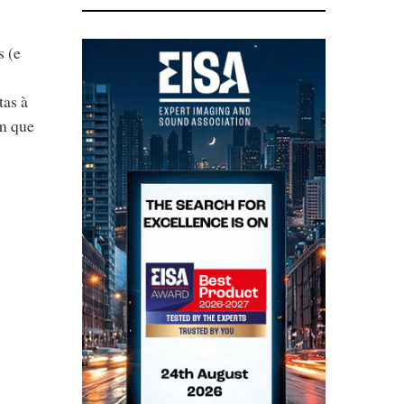
s (e
tas à
em que