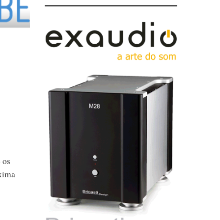
 os
óxima