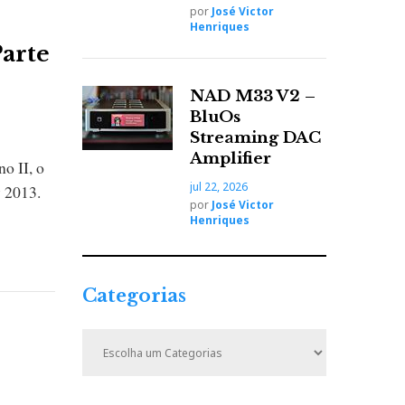
por
José Victor
Henriques
Parte
NAD M33 V2 –
BluOs
Streaming DAC
Amplifier
o II, o
jul 22, 2026
 2013.
por
José Victor
Henriques
Categorias
C
a
t
e