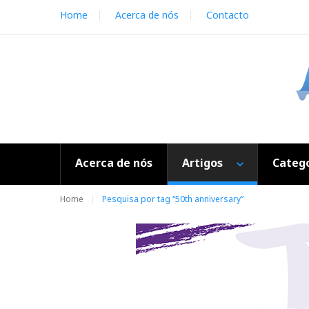
S
Home
Acerca de nós
Contacto
k
i
p
t
o
c
o
n
t
e
Acerca de nós
Artigos
Catego
n
t
Home
Pesquisa por tag “50th anniversary”