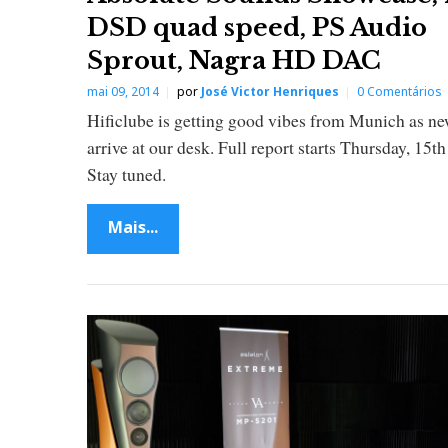
DSD quad speed, PS Audio
Sprout, Nagra HD DAC
mai 09, 2014
por
José Victor Henriques
0 Comentários
Hificlube is getting good vibes from Munich as n
arrive at our desk. Full report starts Thursday, 15t
Stay tuned.
Mais...