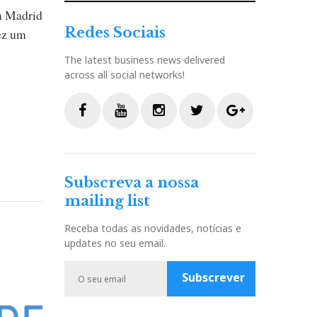
m Madrid
Redes Sociais
vez um
The latest business news delivered
across all social networks!
F
Y
I
T
G
a
o
n
w
o
c
u
s
i
o
Subscreva a nossa
e
t
t
t
g
mailing list
b
u
a
t
l
o
b
g
e
e
Receba todas as novidades, notícias e
o
e
r
r
P
updates no seu email.
k
a
l
m
u
Subscrever
s