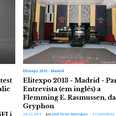
Elitexpo 2013 - Madrid
test
Elitexpo 2013 - Madrid - Par
lic
Entrevista (em inglês) a
Flemming E. Rasmussen, da
Gryphon
FI i
out 22, 2013
por
José Victor Henriques
0 Comentários