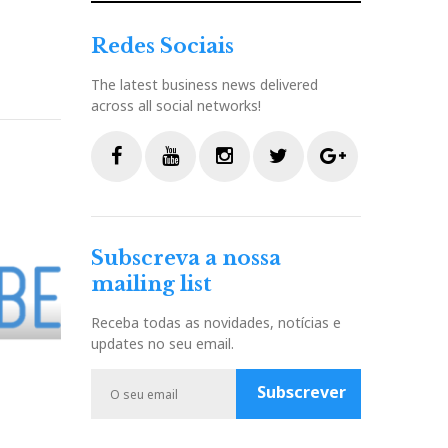
Redes Sociais
The latest business news delivered
across all social networks!
F
Y
I
T
G
a
o
n
w
o
c
u
s
i
o
Subscreva a nossa
e
t
t
t
g
mailing list
b
u
a
t
l
o
b
g
e
e
Receba todas as novidades, notícias e
o
e
r
r
P
updates no seu email.
k
a
l
m
u
Subscrever
s