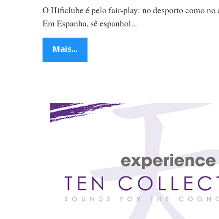
O Hificlube é pelo fair-play: no desporto como no 
Em Espanha, sê espanhol...
Mais...
P
o
s
t
s
n
a