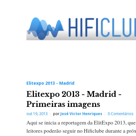
l
i
t
e
x
p
Elitexpo 2013 - Madrid
Elitexpo 2013 - Madrid -
o
Primeiras imagens
2
out 19, 2013
por
José Victor Henriques
0 Comentários
Aqui se inicia a reportagem da ElitExpo 2013, que
0
leitores poderão seguir no Hificlube durante a pr