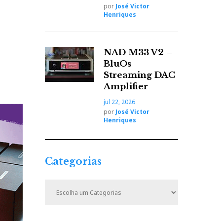
por
José Victor
Henriques
NAD M33 V2 –
BluOs
Streaming DAC
Amplifier
jul 22, 2026
por
José Victor
Henriques
Categorias
C
a
t
e