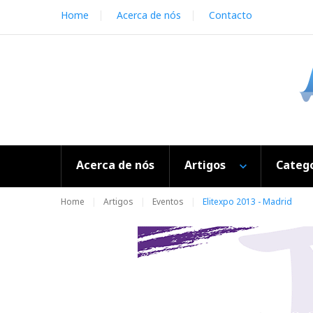
S
Home
Acerca de nós
Contacto
k
i
p
t
o
c
o
n
t
e
Acerca de nós
Artigos
Catego
n
t
Home
Artigos
Eventos
Elitexpo 2013 - Madrid