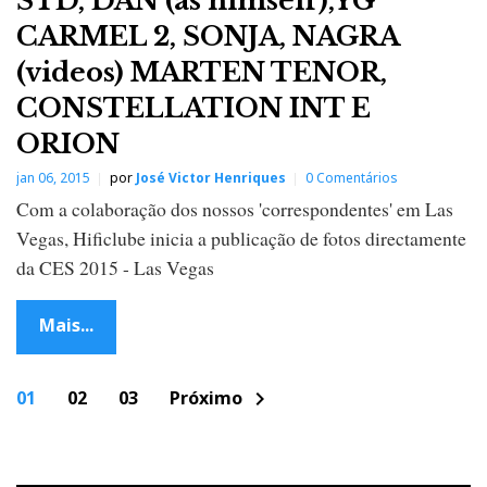
STD, DAN (as himself),YG
CARMEL 2, SONJA, NAGRA
(videos) MARTEN TENOR,
CONSTELLATION INT E
ORION
jan 06, 2015
por
José Victor Henriques
0 Comentários
Com a colaboração dos nossos 'correspondentes' em Las
Vegas, Hificlube inicia a publicação de fotos directamente
da CES 2015 - Las Vegas
Mais...
P
01
02
03
Próximo
chevron_right
o
s
t
s
n
a
v