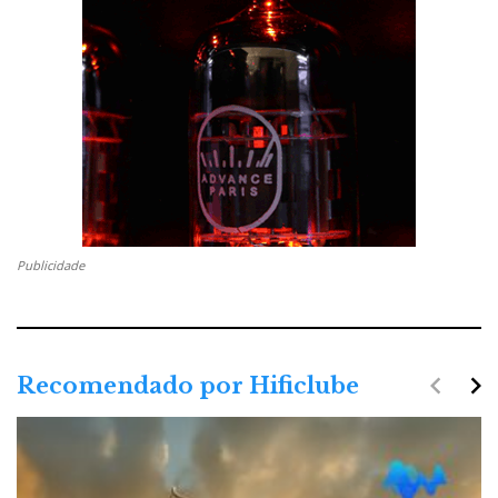
Publicidade
navigate_before
navigate_next
Recomendado por Hificlube