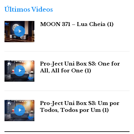
o
r
Últimos Videos
i
a
MOON 371 – Lua Cheia (1)
s
Pro-Ject Uni Box S3: One for
All, All for One (1)
Pro-Ject Uni Box S3: Um por
Todos, Todos por Um (1)