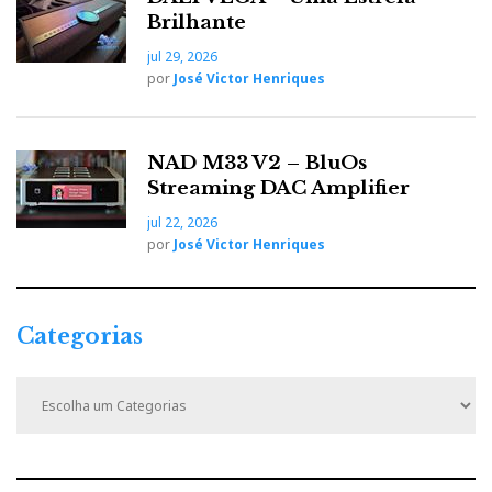
Brilhante
jul 29, 2026
por
José Victor Henriques
NAD M33 V2 – BluOs
Streaming DAC Amplifier
jul 22, 2026
por
José Victor Henriques
Categorias
C
a
t
e
g