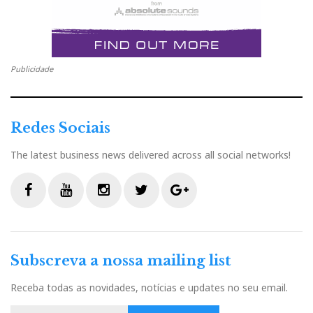
Publicidade
Redes Sociais
The latest business news delivered across all social networks!
F
Y
I
T
G
a
o
n
w
o
c
u
s
i
o
Subscreva a nossa mailing list
e
t
t
t
g
b
u
a
t
l
Receba todas as novidades, notícias e updates no seu email.
o
b
g
e
e
o
e
r
r
P