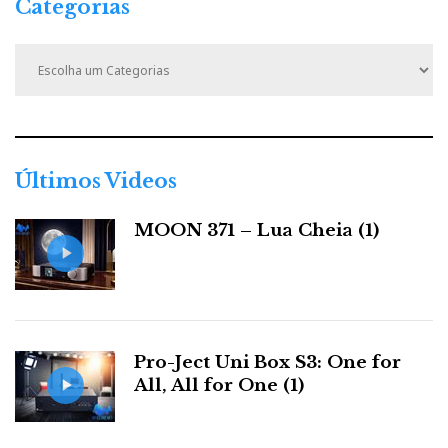
Categorias
C
a
t
e
g
o
r
Últimos Videos
i
a
MOON 371 – Lua Cheia (1)
s
Pro-Ject Uni Box S3: One for
All, All for One (1)