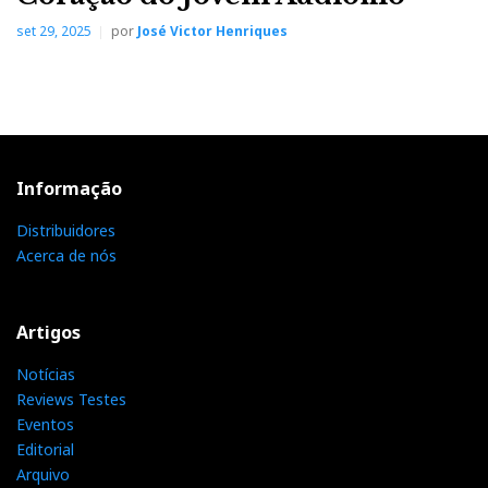
set 29, 2025
por
José Victor Henriques
Informação
Distribuidores
Acerca de nós
Artigos
Notícias
Reviews Testes
Eventos
Editorial
Arquivo