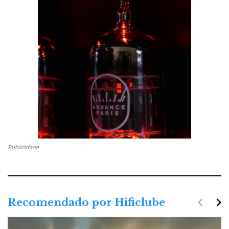
Publicidade
navigate_before
navigate_next
Recomendado por Hificlube