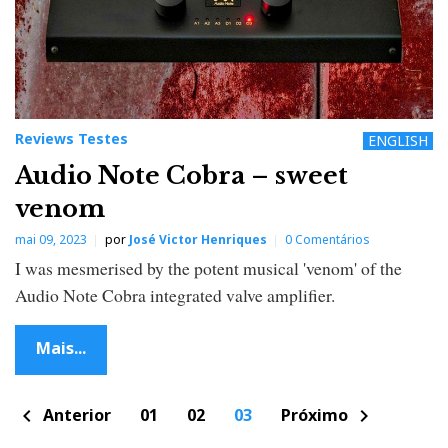
Reviews Testes
ENGLISH
Audio Note Cobra – sweet
venom
mai 09, 2023
por
José Victor Henriques
0 Comentários
I was mesmerised by the potent musical 'venom' of the
Audio Note Cobra integrated valve amplifier.
Mais...
P
Anterior
01
02
03
Próximo
chevron_left
chevron_right
o
s
t