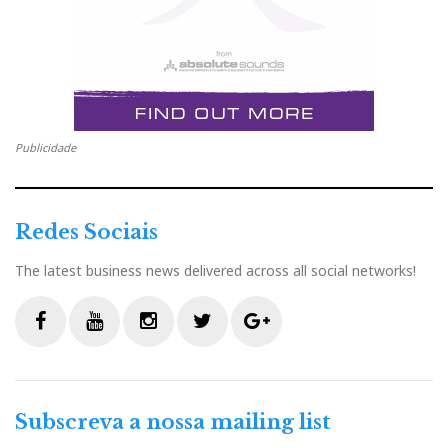
Publicidade
Redes Sociais
The latest business news delivered across all social networks!
F
Y
I
T
G
a
o
n
w
o
c
u
s
i
o
Subscreva a nossa mailing list
e
t
t
t
g