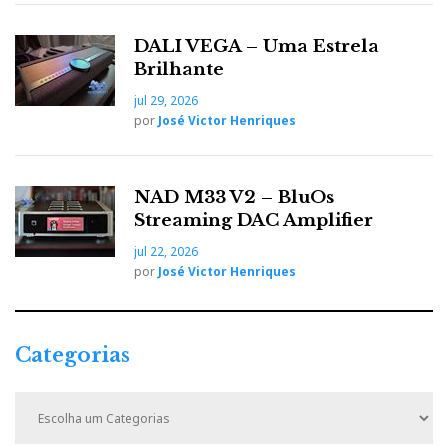
DALI VEGA – Uma Estrela
Brilhante
jul 29, 2026
por
José Victor Henriques
NAD M33 V2 – BluOs
Streaming DAC Amplifier
jul 22, 2026
por
José Victor Henriques
Categorias
C
a
t