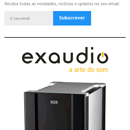
b
u
a
t
l
Receba todas as novidades, notícias e updates no seu email.
o
b
g
e
e
o
e
r
r
P
Subscrever
k
a
l
m
u
s