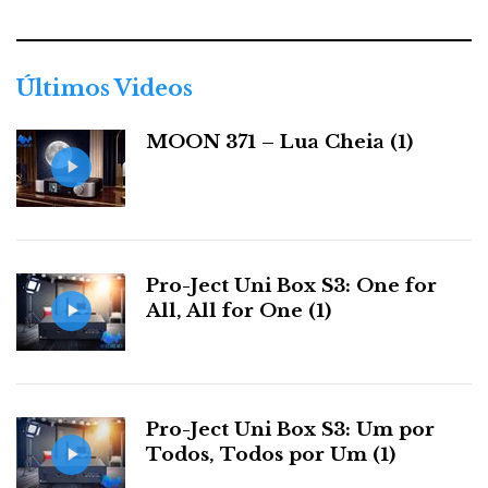
e
g
o
r
Últimos Videos
i
a
MOON 371 – Lua Cheia (1)
s
Pro-Ject Uni Box S3: One for
All, All for One (1)
Pro-Ject Uni Box S3: Um por
Todos, Todos por Um (1)