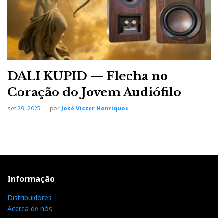
t
DALI KUPID — Flecha no
Coração do Jovem Audiófilo
set 29, 2025
por
José Victor Henriques
Informação
Distribuidores
Acerca de nós