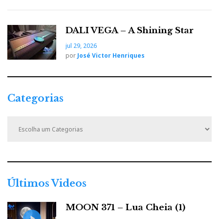
DALI VEGA – A Shining Star
jul 29, 2026
por
José Victor Henriques
Categorias
C
a
t
e
g
o
r
Últimos Videos
i
a
MOON 371 – Lua Cheia (1)
s