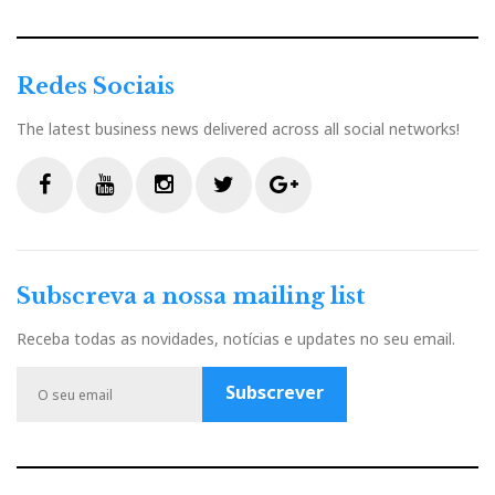
Redes Sociais
The latest business news delivered across all social networks!
F
Y
I
T
G
a
o
n
w
o
c
u
s
i
o
Subscreva a nossa mailing list
e
t
t
t
g
b
u
a
t
l
Receba todas as novidades, notícias e updates no seu email.
o
b
g
e
e
o
e
r
r
P
Subscrever
k
a
l
m
u
s