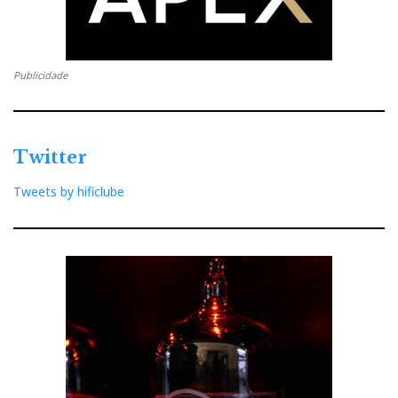
Publicidade
Twitter
Tweets by hificlube
Para mais informações:
IMACÚSTICA