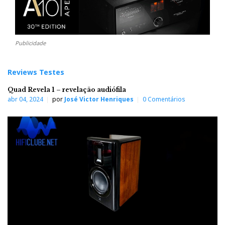
Publicidade
Reviews Testes
Quad Revela 1 – revelação audiófila
abr 04, 2024
por
José Victor Henriques
0 Comentários