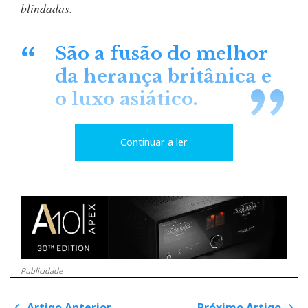
blindadas.
São a fusão do melhor
da herança britânica e
o luxo asiático.
Continuar a ler
Publicidade
Artigo Anterior
Próximo Artigo