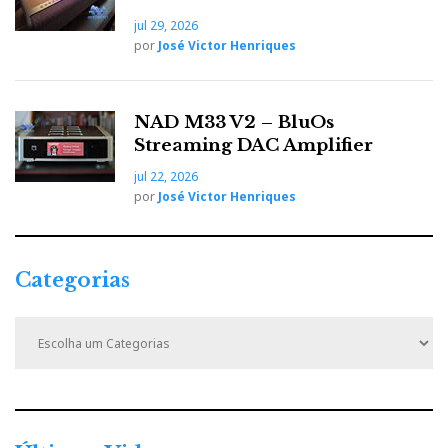
Ribbon' é inovador e um dos melhores
tweeters-de-fita
jul 29, 2026
que já ouvi.
por
José Victor Henriques
O Quad True Ribbon é
NAD M33 V2 – BluOs
um dos melhores
Streaming DAC Amplifier
tweeters de fita que já
jul 22, 2026
por
José Victor Henriques
ouvi.
Categorias
C
a
t
e
g
o
r