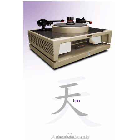
qualidade do som. Recentemente, testei as
Franco Serblin Accordo
maravilhosas monitoras
Goldberg
, que me deixaram rendido.
Admito que as Revela 1 não têm o mesmo grau de
transparência, claridade e neutralidade (tudo isto se
paga muito caro); de facto, são um pouco mais
redondas e fechadas. Mas o som nunca endurece, ou
perde a compostura. E, mesmo quando muito
puxadas, não sofrem de
glare (dureza na gama
média)
, mesmo com os motores a abrir para descolar.
Claro que as Goldberg+suportes custam seis vezes
mais que as Quad Revela 1. E se estas, por
comparação, podem ter uma ligeira coloração na
gama média-baixa, além de que vai haver quem por aí
as possa achar demasiado doces, é muito raro uma