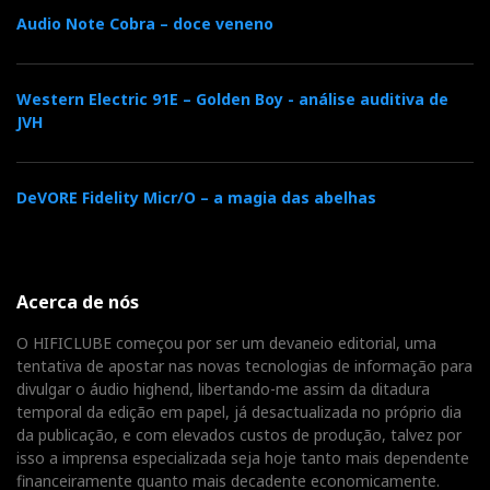
O poder da voz masculina
Audio Note Cobra – doce veneno
Ouvi depois Jonas Kaufmann cantando ‘Nessun
Western Electric 91E – Golden Boy - análise auditiva de
Dorma’, do Ato III, de Turandot, acompanhado pela
JVH
Academia de Santa Cecília. Kaufmann, ao contrário
do mais conhecido Pavarotti, é um
Heldentenor
, o
DeVORE Fidelity Micr/O – a magia das abelhas
raro tenor heróico wagneriano, cujo timbre é um
misto de tenor e barítono, mas o seu poder nunca
assustou as Revela 1.
Acerca de nós
Tonalidade e timbre
O HIFICLUBE começou por ser um devaneio editorial, uma
tentativa de apostar nas novas tecnologias de informação para
Optei pela Dança Infernal, do Pássaro de Fogo, de
divulgar o áudio highend, libertando-me assim da ditadura
Stravisnky, pela Orquestra de Paris, sob a batuta de
temporal da edição em papel, já desactualizada no próprio dia
Klaus Makela. Os sopros não estilharam, as madeiras
da publicação, e com elevados custos de produção, talvez por
isso a imprensa especializada seja hoje tanto mais dependente
não endureceram, os metais rasgaram sem ferir, os
financeiramente quanto mais decadente economicamente.