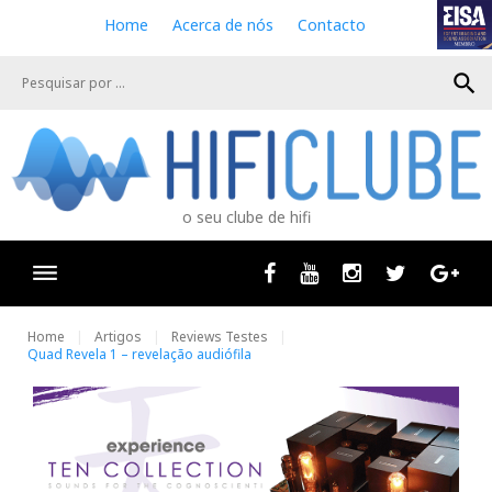
S
Home
Acerca de nós
Contacto
k
i
search
p
t
o
c
o
n
o seu clube de hifi
t
e
n
Facebook
Youtube
Instagram
Twitter
Goog
t
Home
Artigos
Reviews Testes
Quad Revela 1 – revelação audiófila