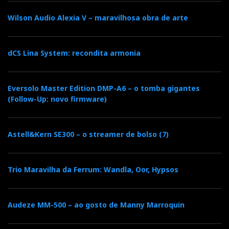
Wilson Audio Alexia V – maravilhosa obra de arte
Explorando a voz feminina
dCS Lina System: recondita armonia
Experimentei depois ouvir Joyce DiDonato, em Stella
Eversolo Master Edition DMP-A6 – o tomba gigantes
di Napoli, Parte I: ‘Ove t’aggiri o barbaro’. As Revela
(Follow-Up: novo firmware)
1 reproduziram igualmente bem tanto os trinados de
Joyce como o poderoso impacte do timbale e da
orquestra, logo na abertura da peça. Deixei-me depois
Astell&Kern SE300 – o streamer de bolso (7)
encantar pelos meandros da técnica vocal de Joyce
DiDonato. Difícil foi não ouvir o disco todo até ao
Trio Maravilha da Ferrum: Wandla, Oor, Hypsos
fim. E, uma vez mais, o 'Quad True Ribbon' suportou
com distinção a prova de fogo da reprodução da
inacreditável gama dinâmica da voz desta
Audeze MM-500 – ao gosto de Manny Marroquin
extraordinária meio-soprano.