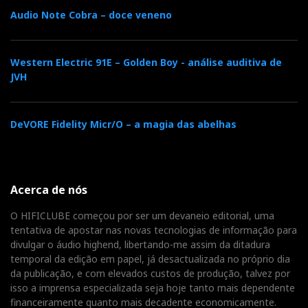
Audio Note Cobra – doce veneno
luz das suas emoções.
Nagra Compact Player
: 6.500 €
Western Electric 91E – Golden Boy - análise auditiva de
JVH
Nagra Compact PSU: 3.950 €
Nagra Compact VSF (base): 1.495 €
DeVORE Fidelity Micr/O – a magia das abelhas
Distribuidor:
AJASOM
Acerca de nós
O HIFICLUBE começou por ser um devaneio editorial, uma
tentativa de apostar nas novas tecnologias de informação para
Distribuidor
divulgar o áudio highend, libertando-me assim da ditadura
Relacionado : Ajasom
temporal da edição em papel, já desactualizada no próprio dia
da publicação, e com elevados custos de produção, talvez por
Fazemos cinema! À sua medida...
isso a imprensa especializada seja hoje tanto mais dependente
financeiramente quanto mais decadente economicamente.