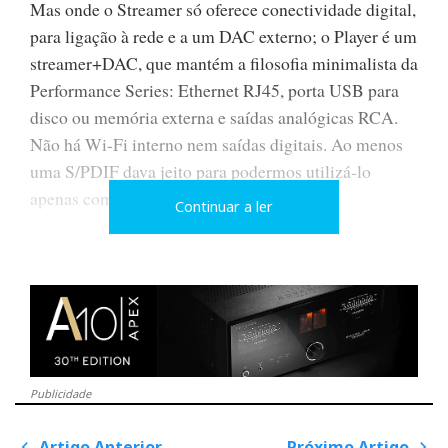
Mas onde o Streamer só oferece conectividade digital,
para ligação à rede e a um DAC externo; o Player é um
streamer+DAC, que mantém a filosofia minimalista da
Performance Series: Ethernet RJ45, porta USB para
disco ou memória externa e saídas analógicas RCA.
Não há Wi-Fi interno nem saídas digitais. Ao menos
uma S/PDIF dava jeito para podermos utilizá-lo
apenas como
streamer.
Continuar a ler
O Player liga-se à rede por cabo Ethernet. Só. O
controlo faz-se através do telemóvel ou
tablet
na
mesma rede doméstica. Para alguns, essa austeridade
será uma virtude. Para outros, será uma limitação,
sobretudo para quem valoriza a flexibilidade.
Publicidade
O Streamer é aconselhado para quem já possui um
DAC Nagra (via Nagra Link) ou outro de igual
Artigo Anterior
Próximo Artigo