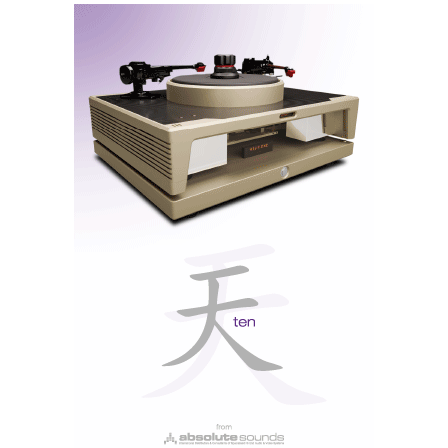
downsampling
para DSD256). E ainda ficheiros
PCM384 kHz /24 bit. Mas o LED nunca muda de cor,
ao contrário de outros DACs em que o LED muda de
cor consoante o formato ou a resolução do ficheiro.
O Player não tem um modo de volume fixo. O controlo
de volume faz-se por
software
(na aplicação ou no
Roon) e pode, por isso, alimentar diretamente colunas
ativas ou um amplificador de potência.
Contudo, a própria Nagra diz que o Player soa melhor
com o volume no máximo, pois foi concebido
prioritariamente para trabalhar com um pré-
amplificador associado ou com um amplificador
integrado. Neste caso, deve ter o cuidado de regular o
volume no pré-amplificador, não no DAC.