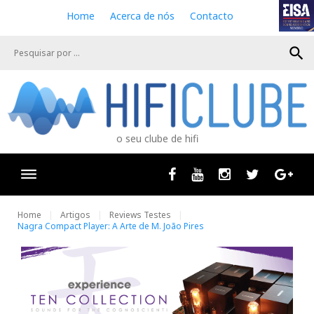
S
Home
Acerca de nós
Contacto
k
i
search
p
t
o
c
o
n
o seu clube de hifi
t
e
n
Facebook
Youtube
Instagram
Twitter
Goog
t
Home
Artigos
Reviews Testes
Nagra Compact Player: A Arte de M. João Pires