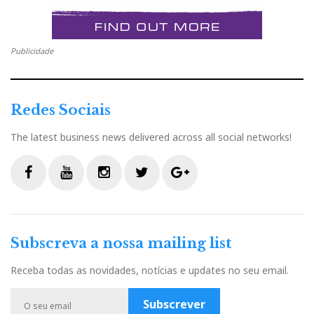
Publicidade
Redes Sociais
The latest business news delivered across all social networks!
O D1000TX também é um conversor digital-
analógico de alto nível, com saídas balanceadas e não
F
Y
I
T
G
balanceadas, e relação sinal/ruído declarada de 115
a
o
n
w
o
dB.
c
u
s
i
o
Subscreva a nossa mailing list
e
t
t
t
g
b
u
a
t
l
Receba todas as novidades, notícias e updates no seu email.
o
b
g
e
e
o
e
r
r
P
Subscrever
k
a
l