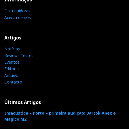
o
e
e
d
Distribuidores
e
Acerca de nós
o
r
+
I
r
Artigos
k
n
e
Notícias
s
Reviews Testes
Eventos
Editorial
t
Arquivo
Contacto
Últimos Artigos
Imacustica – Porto – primeira audição: Bartók Apex e
Magico M2