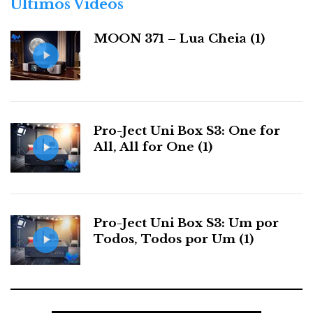
Últimos Videos
i
a
MOON 371 – Lua Cheia (1)
s
Mas, segundo João Pina, na loja há melhores
condições de silêncio e de tratamento acústico da sala.
Comparem o vídeo acima, gravado no Pavilhão de
Congressos, com este abaixo, gravado diretamente das
Pro-Ject Uni Box S3: One for
colunas com um gravador digital Nagra SD na loja da
All, All for One (1)
Exaudio, em Cascais.
Pro-Ject Uni Box S3: Um por
Todos, Todos por Um (1)