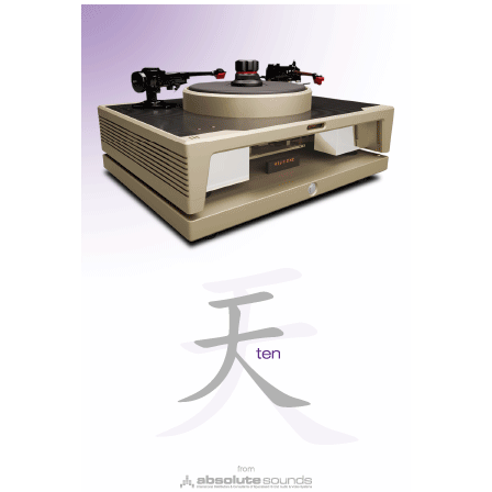
Na demonstração da Exaudio, as CE1TX surgiram
inseridas num sistema de grande coerência
conceptual. Como fontes musicais, foram utilizados o
gira-discos Acutus Dark, o leitor SACD/CD TAD
D1000TX e o streamer Lumin U2X.