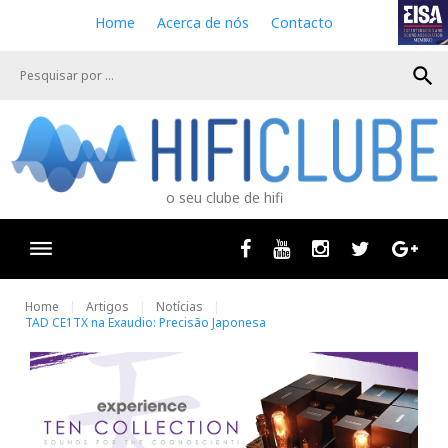
S
Home
Acerca de nós
Contacto
k
i
search
p
t
o
c
o
n
o seu clube de hifi
t
e
n
Facebook
Youtube
Instagram
Twitter
Goog
t
Home
Artigos
Notícias
TAD CE1TX na Exaudio: Precisão Japonesa