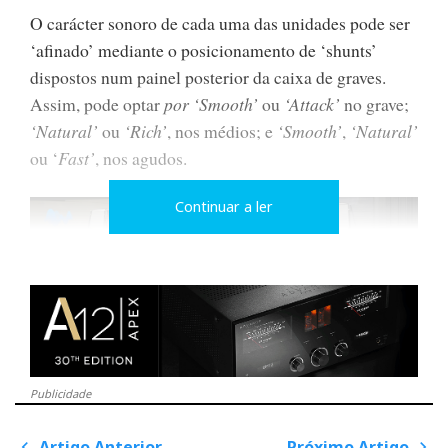
O carácter sonoro de cada uma das unidades pode ser
‘afinado’ mediante o posicionamento de ‘shunts’
dispostos num painel posterior da caixa de graves.
Assim, pode optar
por ‘Smooth’
ou
‘Attack’
no grave;
‘Natural’
ou
‘Rich’
, nos médios; e
‘Smooth’
,
‘Natural’
ou ‘
Fast’
, nos agudos.
Continuar a ler
Publicidade
Sistema integral mbl em demonstração no auditório da
Artigo Anterior
Próximo Artigo