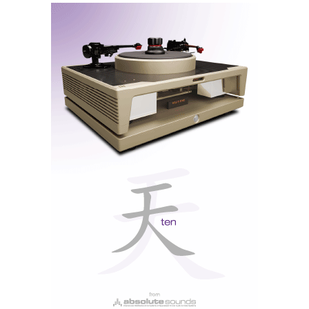
a Roma e não ver o Papa.
Apesar de custaram na ordem dos 60 mil euros, as 101
E são mais ‘modestas’ e discretas, isto na medida em
que uma coluna composta por ‘esferas pulsantes’ pode
alguma vez ser discreta, mas oferece o fundamental da
tecnologia
radialstrahler
, ou seja um ‘som irradiante’