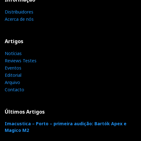
Distribuidores
Acerca de nós
Artigos
Notícias
Reviews Testes
Eventos
Editorial
Arquivo
Contacto
Últimos Artigos
mbl N21 stereo amplifier amp
mbl N31 CD DAC
mbl INT N51
Imacustica – Porto – primeira audição: Bartók Apex e
Magico M2