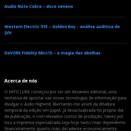
Audio Note Cobra – doce veneno
b
t
l
e
t
o
e
e
d
e
Western Electric 91E – Golden Boy - análise auditiva de
JVH
o
r
+
I
r
DeVORE Fidelity Micr/O – a magia das abelhas
k
n
e
s
Acerca de nós
t
O HIFICLUBE começou por ser um devaneio editorial, uma
tentativa de apostar nas novas tecnologias de informação para
divulgar o áudio highend, libertando-me assim da ditadura
temporal da edição em papel, já desactualizada no próprio dia
da publicação, e com elevados custos de produção, talvez por
isso a imprensa especializada seja hoje tanto mais dependente
financeiramente quanto mais decadente economicamente.