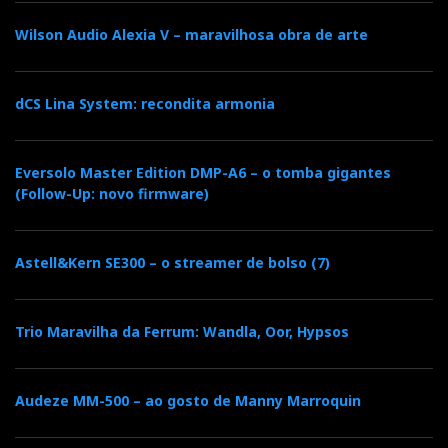
Distribuidor
Wilson Audio Alexia V – maravilhosa obra de arte
Relacionado : Ajasom
Fazemos cinema! À sua medida...
dCS Lina System: recondita armonia
Eversolo Master Edition DMP-A6 – o tomba gigantes
(Follow-Up: novo firmware)
Categorias:
colunas
|
full range
|
Astell&Kern SE300 – o streamer de bolso (7)
F
T
G
L
Like it? Share it.
a
w
o
i
P
Trio Maravilha da Ferrum: Wandla, Oor, Hypsos
c
i
o
n
i
Audeze MM-500 – ao gosto de Manny Marroquin
e
t
g
k
n