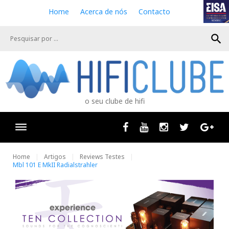
S
Home
Acerca de nós
Contacto
k
i
search
p
t
o
c
o
n
o seu clube de hifi
t
e
n
Facebook
Youtube
Instagram
Twitter
Goog
t
Home
Artigos
Reviews Testes
Mbl 101 E MkII Radialstrahler