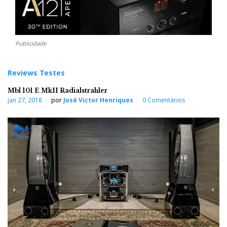
Publicidade
Reviews Testes
Mbl 101 E MkII Radialstrahler
jan 27, 2018
por
José Victor Henriques
0 Comentários