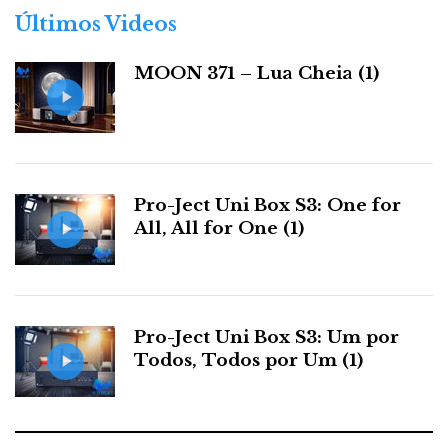
ULTIMATE AUDIO
Para mais informações:
r
Últimos Videos
ELITE
i
a
MOON 371 – Lua Cheia (1)
s
Distribuidor
Relacionado : Ultimate
Audio Elite
Pro-Ject Uni Box S3: One for
All, All for One (1)
Especialista em High End Audio e Home
Cinema
F
T
G
L
Like it? Share it.
Pro-Ject Uni Box S3: Um por
Todos, Todos por Um (1)
a
w
o
i
P
c
i
o
n
i