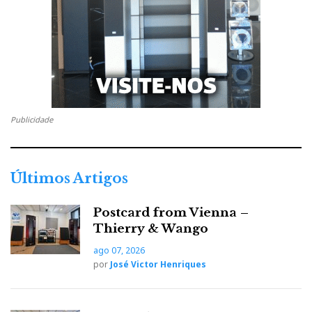
Publicidade
Apresentação técnica por Larry Gullman a JVH:
inovar, isolar, simplificar
Últimos Artigos
Postcard from Vienna –
Thierry & Wango
ago 07, 2026
por
José Victor Henriques