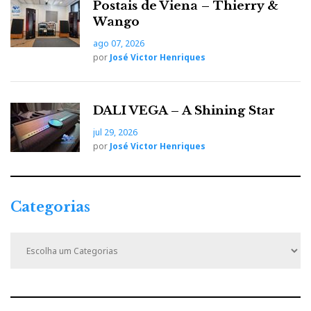
Postais de Viena – Thierry &
Wango
ago 07, 2026
por
José Victor Henriques
Audição: concerto esgotado na UAE
DALI VEGA – A Shining Star
jul 29, 2026
por
José Victor Henriques
Categorias
C
a
t
e
g
o