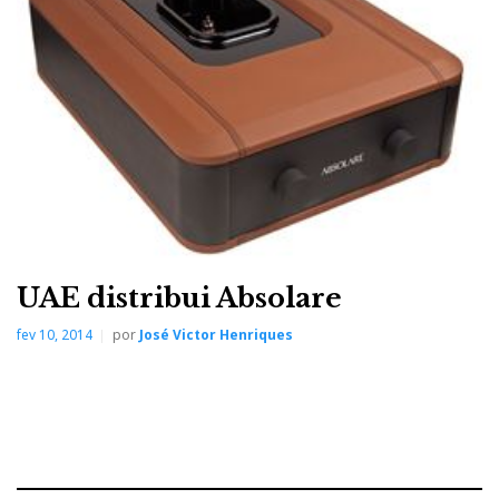
Quem quiser mais, descarrega um
app
para iPad e
pode brincar à vontade com tudo o que, não sendo
essencial, dá o gozo próprio do que é acessório
de...moda.
UAE distribui Absolare
fev 10, 2014
por
José Victor Henriques
Outra perspectiva do sistema no auditório da UAE, em