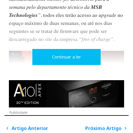
semana pelo departamento técnico da
MSB
Technologies
”
, todos eles terão acesso ao
upgrade
no
espaço máximo de duas semanas, ou até nos dias
seguintes se se tratar de firmware que pode ser
descarregado no
site
da empresa
“free of charge”
.
Continuar a ler
Publicidade
O sistema de som utilizado na UAE, com as Rockport Altair
Artigo Anterior
Próximo Artigo
2, em primeiro plano
P
o