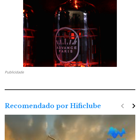
Publicidade
navigate_before
navigate_next
Recomendado por Hificlube