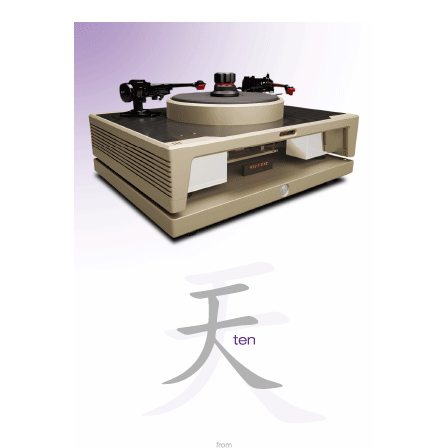
Benfica
A apresentação decorreu no auditório principal da
Ultimate Audio Elite
, em Benfica, tendo como
MSB
equipamento complementar, além do transporte
Signature Media Transfer
, um leitor Universal,
Media Streamer Aurender
baseado no Oppo, um
W20
Gryphon Antileon Signature
, amplificador
e
Rockport Altair 2
um par das
rock solid
, o
promontório de onde os audiófilos presentes partiram
à descoberta da música por mares nunca dantes
navegados, na caravela
“Select”
, uma novidade
absoluta em Portugal.