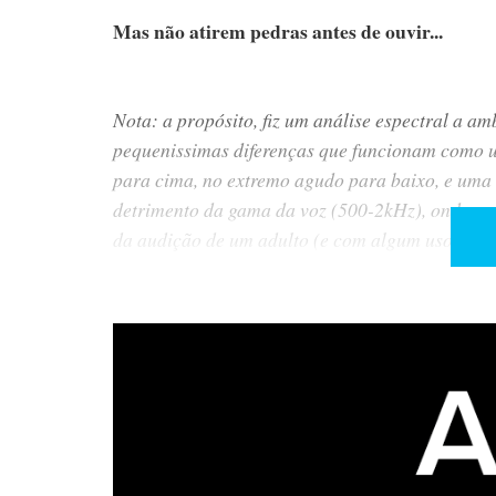
Mas não atirem pedras antes de ouvir...
Nota: a propósito, fiz um análise espectral a amb
pequenissimas diferenças que funcionam como u
para cima, no extremo agudo para baixo, e uma 
detrimento da gama da voz (500-2kHz), onde o ou
da audição de um adulto (e com algum uso...).
Quad 2912
Sobre as
, já escrevi tudo o que tin
relações preferidas de amor e ódio. Mais amor q
Quad
Eu considero as
uma obra de arte audiófila