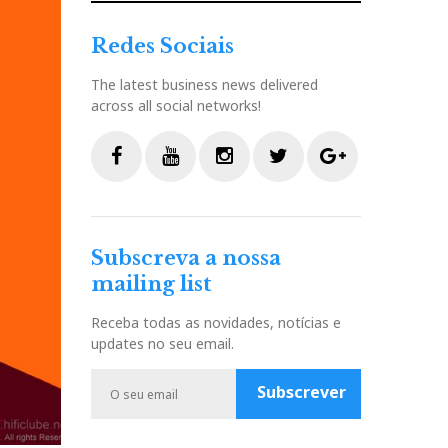
Redes Sociais
The latest business news delivered
across all social networks!
F
Y
I
T
G
a
o
n
w
o
c
u
s
i
o
Subscreva a nossa
e
t
t
t
g
mailing list
b
u
a
t
l
o
b
g
e
e
Receba todas as novidades, notícias e
o
e
r
r
P
updates no seu email.
k
a
l
m
u
Subscrever
s