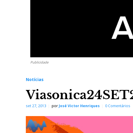
Publicidade
Notícias
Viasonica24SET
set 27, 2013
por
José Victor Henriques
0 Comentários