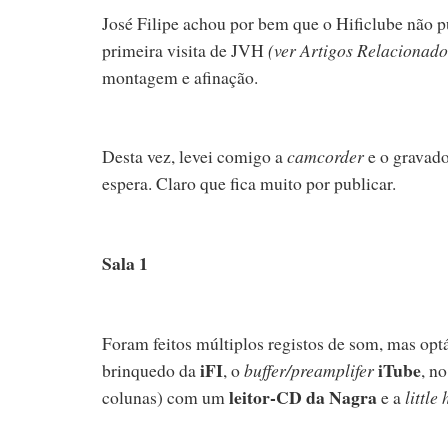
José Filipe achou por bem que o Hificlube não pu
primeira visita de JVH
(ver Artigos Relacionado
montagem e afinação.
Desta vez, levei comigo a
camcorder
e o gravado
espera. Claro que fica muito por publicar.
Sala 1
Foram feitos múltiplos registos de som, mas opt
iFI
iTube
brinquedo da
, o
buffer/preamplifer
, n
leitor-CD da Nagra
colunas) com um
e a
littl