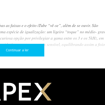
as as faixas e o efeito iTube “vê-se”, além de se ouvir. São
ma espécie de igualização: um ligeiro “toque” no médio- gra
curiosa opção por privilegiar a gama entre os 3 e os 5kHz, em
vido é, por natureza, mais sensível, equilibrando assim a fisi
Continuar a ler
ha para escrever. E nunca guardei segredo de que são uma das mi
ue ódio, agora na versão 2912
(ver Artigos Relacionados).
, e foi assim que optei por as apresentar - como uma pintura: