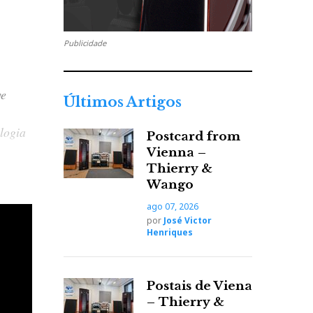
Publicidade
ve
Últimos Artigos
ologia
Postcard from
Vienna –
Thierry &
Wango
nhas
ago 07, 2026
por
José Victor
Henriques
Postais de Viena
– Thierry &