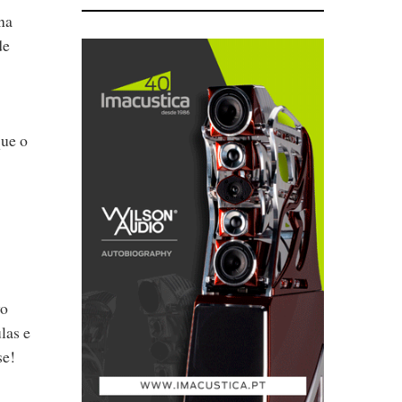
na
de
que o
vo
las e
se!