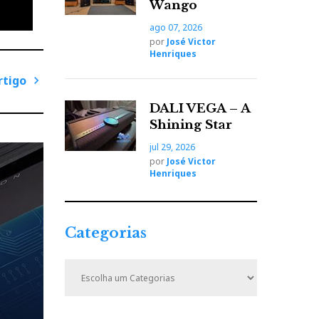
 do
Wango
la
ago 07, 2026
por
José Victor
Henriques
rtigo
P
DALI VEGA – A
r
Shining Star
ó
jul 29, 2026
x
por
José Victor
i
Henriques
m
o
A
Categorias
r
t
C
i
a
t
g
e
o