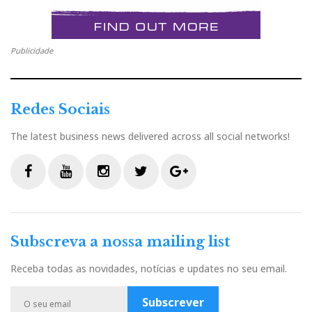
Publicidade
Avantgarde Duo XD
Redes Sociais
Também em exposição (e em aquecimento) no
‘showroom’ da UAE, estavam as Avantgarde Duo XD
The latest business news delivered across all social networks!
com amplificação Avantgarde e fonte Accuphase.
F
Y
I
T
G
a
o
n
w
o
c
u
s
i
o
Subscreva a nossa mailing list
e
t
t
t
g
b
u
a
t
l
Receba todas as novidades, notícias e updates no seu email.
o
b
g
e
e
o
e
r
r
P
Subscrever
k
a
l