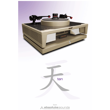
As Trio, por enquanto acompanhadas por um par de Golden
Ear SuperSub XXL. Os 'subs' de corneta ainda não
chegaram.
Quase dez anos depois, este conjunto chega a
Portugal, pela mão da Ultimate Audio Elite. Até
agora, só as Trio ‘a solo’ estavam disponíveis no nosso
mercado.