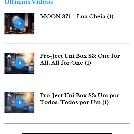
Últimos Videos
Latitude: 38º 44' 53' N
i
Longitude: 09º 12' 27' W
a
MOON 371 – Lua Cheia (1)
s
Distribuidor
Relacionado : Ultimate
Pro-Ject Uni Box S3: One for
Audio Elite
All, All for One (1)
Especialista em High End Audio e Home
Cinema
Pro-Ject Uni Box S3: Um por
F
T
G
L
Todos, Todos por Um (1)
Like it? Share it.
a
w
o
i
P
c
i
o
n