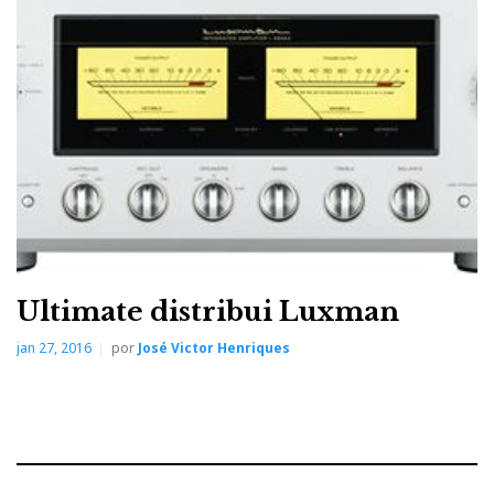
‘Nada como uma corneta para reproduzir...eh...
trombetas; nada como um Basshorn para pegar uma
bateria pelos... cornos. E se aquilo toca, caramba!...
O ataque, a dinâmica e a reprodução da crista dos
transitórios dos sons de percussão é algo de
indefinível e inexplicável.’
Ultimate distribui Luxman
jan 27, 2016
por
José Victor Henriques