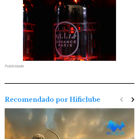
Publicidade
navigate_before
navigate_next
Recomendado por Hificlube