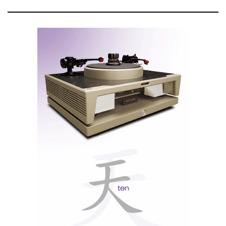
Elac B6
ELAC B6 sem grelha
Por muito que eu gostasse de estar a escrever sobre as
Concentro, que me encantaram pelo design moderno e