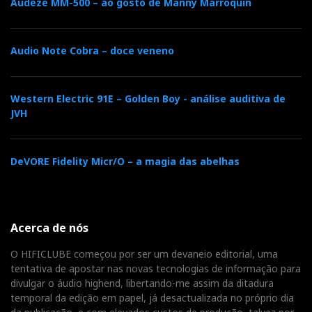
Audeze MM-500 – ao gosto de Manny Marroquin
F
T
G
L
Like it? Share it.
a
w
o
i
P
Audio Note Cobra – doce veneno
c
i
o
n
i
Western Electric 91E – Golden Boy - análise auditiva de
JVH
e
t
g
k
n
b
t
l
e
t
DeVORE Fidelity Micr/O – a magia das abelhas
o
e
e
d
e
o
r
+
I
Acerca de nós
r
O HIFICLUBE começou por ser um devaneio editorial, uma
k
n
e
tentativa de apostar nas novas tecnologias de informação para
divulgar o áudio highend, libertando-me assim da ditadura
temporal da edição em papel, já desactualizada no próprio dia
s