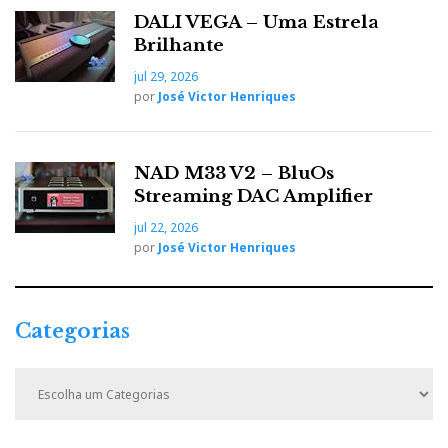
DALI VEGA – Uma Estrela
Brilhante
jul 29, 2026
por
José Victor Henriques
NAD M33 V2 – BluOs
Streaming DAC Amplifier
jul 22, 2026
por
José Victor Henriques
ELAC B6 - pormenor do tweeter e da grelha de protecção
Categorias
Ora foi este ‘efeito de surpresa’ que tornou as B6 na
C
coqueluche da crítica internacional: uma coluna deste
a
tamanho e deste preço não tem o direito de se fazer
t
ouvir em público com esta voz limpa e autoritária,
e