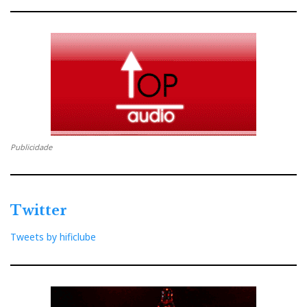
Palettes
de música, diria o saudoso Nelo, personagem
criada por Herman José. Se as colocar a tocar atrás de
uma cortina, 7 em cada 10 pessoas dirão que se trata
de umas colunas de chão de 3-vias. E as outras 3 vão
ficar na dúvida. Até conseguem criar uma imagem
ampla e credível se as afastar entre si e da parede de
fundo.
Publicidade
Twitter
Tweets by hificlube