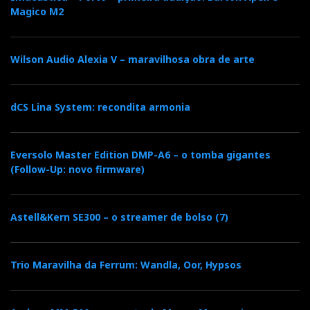
dimensão (e preço), tem aqui uma boa alternativa para
Magico M2
o amor, uma cabana e um
começo de vida audiófila:
par de Elac B6
.
Klang lebt!
Wilson Audio Alexia V – maravilhosa obra de arte
Produto: Elac B6 mini-monitora de suporte
Preço: 399 euros
dCS Lina System: recondita armonia
Distribuidor:
Ultimate Audio Elite
Eversolo Master Edition DMP-A6 – o tomba gigantes
(Follow-Up: novo firmware)
Distribuidor
Relacionado : Ultimate
Astell&Kern SE300 – o streamer de bolso (7)
Audio Elite
Especialista em High End Audio e Home
Trio Maravilha da Ferrum: Wandla, Oor, Hypsos
Cinema