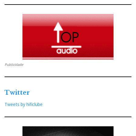
k
n
e
s
t
Publicidade
Twitter
Tweets by hificlube