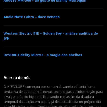
Audeze MM-500 – ao gosto de Manny Marroquin
Audio Note Cobra – doce veneno
Western Electric 91E – Golden Boy - análise auditiva de
JVH
DeVORE Fidelity Micr/O – a magia das abelhas
Acerca de nós
O HIFICLUBE começou por ser um devaneio editorial, uma
tentativa de apostar nas novas tecnologias de informação para
divulgar o áudio highend, libertando-me assim da ditadura
temporal da edição em papel, já desactualizada no próprio dia
da publicação, e com elevados custos de produção, talvez por