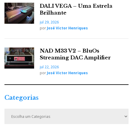
cinema em casa. Oferecemos a
DALI VEGA – Uma Estrela
verdadeira experiência de imersão
Brilhante
audiovisual. Movidos pela paixão, desde 1986!
jul 29, 2026
por
José Victor Henriques
Distribuidor
Relacionado :
NAD M33 V2 – BluOs
Streaming DAC Amplifier
Smartaudio
jul 22, 2026
Representação, Importação e
por
José Victor Henriques
Distribuição de Produtos e Acessórios para Audio, Vídeo e
Informática.
Categorias
C
Distribuidor
a
Relacionado :
t
SupportView
e