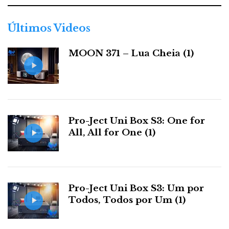
g
Supportview
o
r
Últimos Videos
i
a
F
T
G
L
MOON 371 – Lua Cheia (1)
Like it? Share it.
s
a
w
o
i
P
c
i
o
n
i
Pro-Ject Uni Box S3: One for
e
t
g
k
All, All for One (1)
n
b
t
l
e
t
o
e
e
d
e
Pro-Ject Uni Box S3: Um por
Todos, Todos por Um (1)
o
r
+
I
r