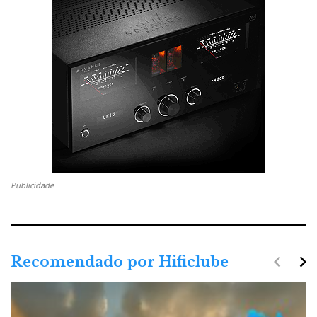
Publicidade
navigate_before
navigate_next
Recomendado por Hificlube