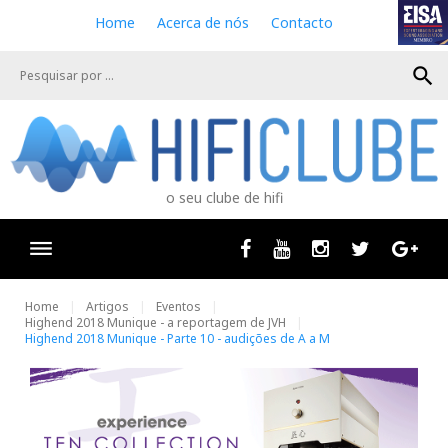
S
Home
Acerca de nós
Contacto
k
i
search
p
t
o
c
o
n
o seu clube de hifi
t
e
n
Facebook
Youtube
Instagram
Twitter
Goog
t
Home
Artigos
Eventos
Highend 2018 Munique - a reportagem de JVH
Highend 2018 Munique - Parte 10 - audições de A a M