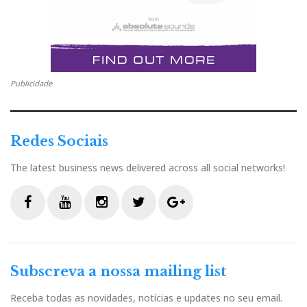
Publicidade
Redes Sociais
The latest business news delivered across all social networks!
F
Y
I
T
G
a
o
n
w
o
c
u
s
i
o
Subscreva a nossa mailing list
e
t
t
t
g
b
u
a
t
l
Receba todas as novidades, notícias e updates no seu email.
o
b
g
e
e