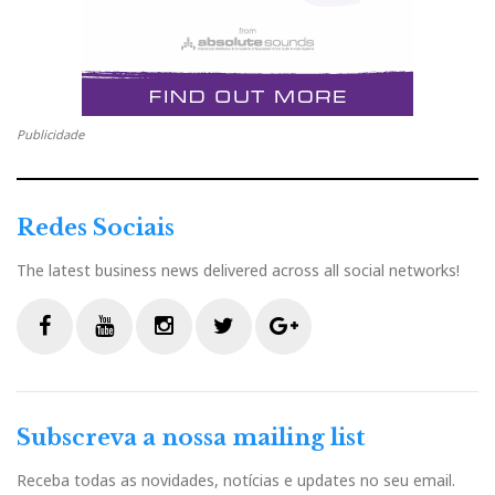
day three - galeria fotográfica nr.5
Krell, EAT, D'Agostino, Micromega, Sonus faber,
Acoustic Signature, Lawrence
Publicidade
Redes Sociais
The latest business news delivered across all social networks!
F
Y
I
T
G
a
o
n
w
o
c
u
s
i
o
Subscreva a nossa mailing list
e
t
t
t
g
b
u
a
t
l
Receba todas as novidades, notícias e updates no seu email.
o
b
g
e
e