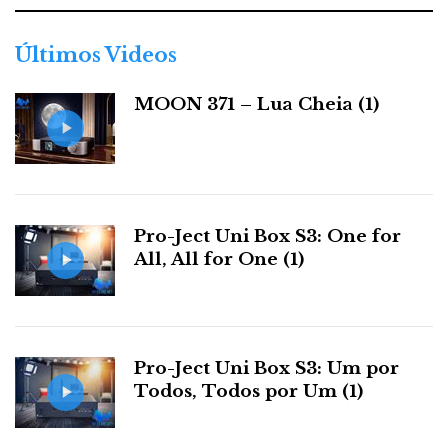
g
Zoe, Selena, Vivid, Viva, ESD Acoustic
o
r
Últimos Videos
i
a
MOON 371 – Lua Cheia (1)
s
Pro-Ject Uni Box S3: One for
galeria exótica
day three
All, All for One (1)
Pro-Ject Uni Box S3: Um por
Todos, Todos por Um (1)
DSCF0001
DSCF0012
DSCF0060
DSCF0068
DSCF0076
DSCF0228
DSCF0256
DSCF0258
DSCF0261
DSCF0279
DSCF0331
DSCF0344
DSCF0345
DSCF0350
DSCF0360
DSCF0362
DSCF0374
DSCF0385