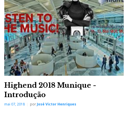
Highend 2018 Munique -
Introdução
DSCF0109
DSCF0114
DSCF0115
DSCF0118
DSCF0119
DSCF0122
DSCF0135
DSCF0140
DSCF0146
DSCF0152
DSCF0155
mai 07, 2018
por
José Victor Henriques
day three - galeria fotográfica nr.4