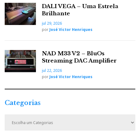
DALI VEGA – Uma Estrela
Brilhante
jul 29, 2026
por
José Victor Henriques
Highend 2018
NAD M33 V2 – BluOs
Streaming DAC Amplifier
jul 22, 2026
por
José Victor Henriques
DSCF0299
DSCF0300
DSCF0301
DSCF0303
DSCF0307
DSCF0310
DSCF0323
DSCF0326
DSCF0327
DSCF0333
DSCF0335
DSCF0338
DSCF0341
DSCF0351
DSCF0357
DSCF0366
DSCF0372
Categorias
day three - galeria fotográfica exótica
C
a
t
Jo Audio, Stein, Tune Audio, Living Voice, Acoustic
e
Signature, Pancin, La Scala, Da Vinci, Onkk, Little