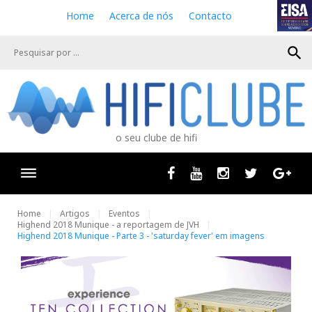
S
Home
Acerca de nós
Contacto
k
i
search
p
t
o
c
o
n
o seu clube de hifi
t
e
n
Facebook
Youtube
Instagram
Twitter
Goog
t
Home
Artigos
Eventos
Highend 2018 Munique - a reportagem de JVH
Highend 2018 Munique - Parte 3 - 'saturday fever' em imagens