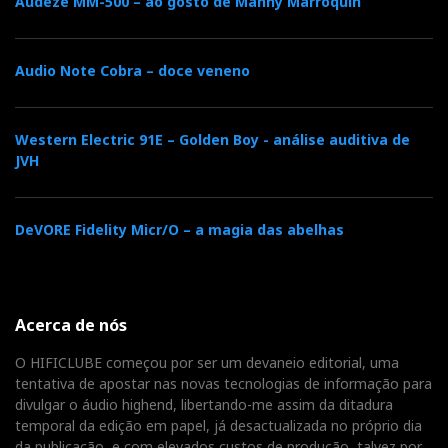
Audeze MM-500 – ao gosto de Manny Marroquin
Audio Note Cobra – doce veneno
Western Electric 91E – Golden Boy - análise auditiva de
JVH
DeVORE Fidelity Micr/O – a magia das abelhas
Acerca de nós
O HIFICLUBE começou por ser um devaneio editorial, uma
tentativa de apostar nas novas tecnologias de informação para
divulgar o áudio highend, libertando-me assim da ditadura
temporal da edição em papel, já desactualizada no próprio dia
da publicação, e com elevados custos de produção, talvez por